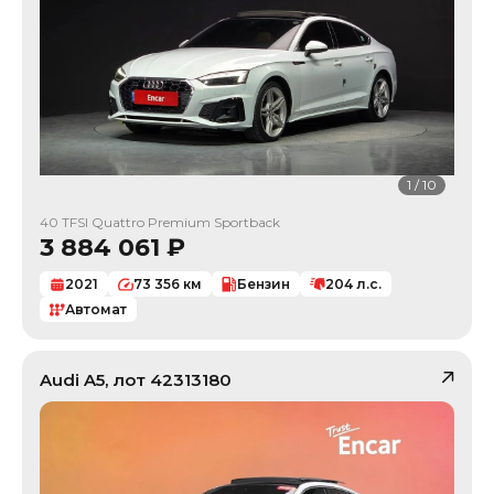
1
/
10
40 TFSI Quattro Premium Sportback
3 884 061
₽
2021
73 356
км
Бензин
204
л.с.
Автомат
Audi
A5
, лот
42313180