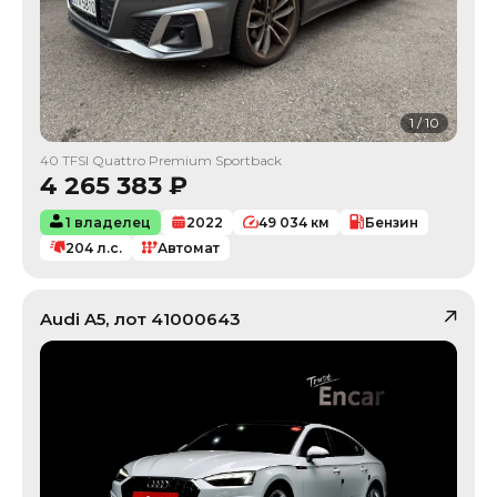
1
/
10
40 TFSI Quattro Premium Sportback
4 265 383
₽
1 владелец
2022
49 034
км
Бензин
204
л.с.
Автомат
Audi
A5
, лот
41000643