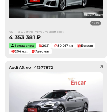
1
/
10
40 TFSI Quattro Premium Sportback
4 353 381
₽
1 владелец
2021
30 017
км
Бензин
204
л.с.
Автомат
Audi
A5
, лот
41377872