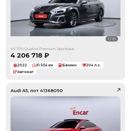
1
/
10
40 TFSI Quattro Premium Sportback
4 206 718
₽
2022
51 534
км
Бензин
204
л.с.
Автомат
Audi
A5
, лот
41368090