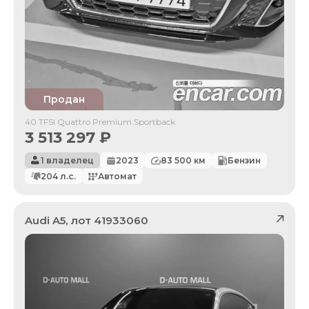
Продан
40 TFSI Quattro Premium Sportback
3 513 297
₽
1 владелец
2023
83 500
км
Бензин
204
л.с.
Автомат
Audi
A5
, лот
41933060