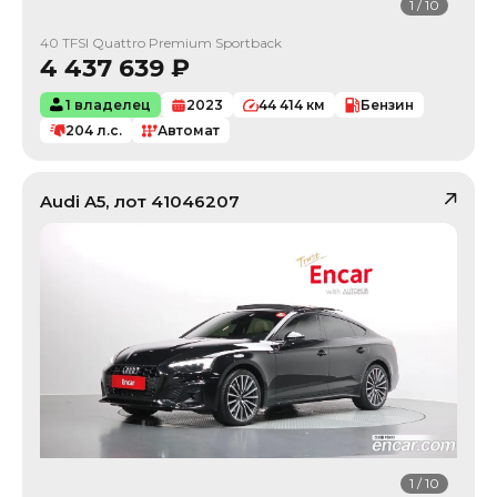
1
/
10
40 TFSI Quattro Premium Sportback
4 437 639
₽
1 владелец
2023
44 414
км
Бензин
204
л.с.
Автомат
Audi
A5
, лот
41046207
1
/
10