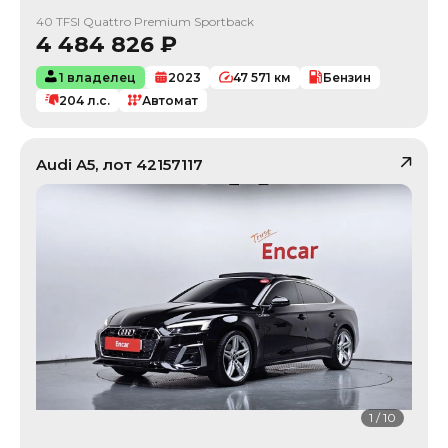
40 TFSI Quattro Premium Sportback
4 484 826
₽
1 владелец
2023
47 571
км
Бензин
204
л.с.
Автомат
Audi
A5
, лот
42157117
1
/
10