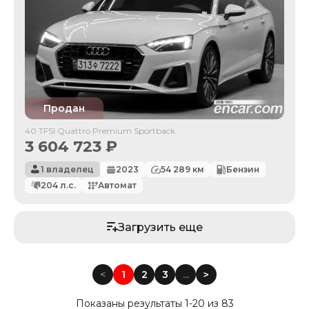
Продан
40 TFSI Quattro Premium Sportback
3 604 723
₽
1 владелец
2023
54 289
км
Бензин
204
л.с.
Автомат
Загрузить еще
<
1
2
3
...
<
Показаны результаты 1-20 из 83