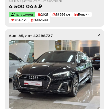
40 TFSI Quattro Premium Sportback
4 500 043
₽
1 владелец
2021
19 556
км
Бензин
204
л.с.
Автомат
Audi
A5
, лот
42288727