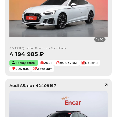
1
/
10
40 TFSI Quattro Premium Sportback
4 194 985
₽
1 владелец
2021
60 057
км
Бензин
204
л.с.
Автомат
Audi
A5
, лот
42409197