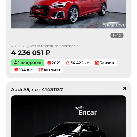
1
/
10
40 TFSI Quattro Premium Sportback
4 236 051
₽
1 владелец
2021
34 422
км
Бензин
204
л.с.
Автомат
Audi
A5
, лот
41431137