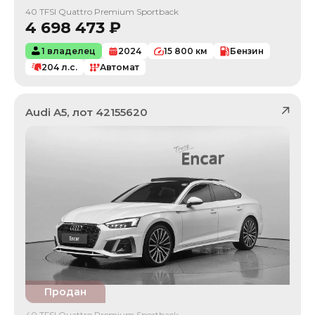
40 TFSI Quattro Premium Sportback
4 698 473
₽
1 владелец
2024
15 800
км
Бензин
204
л.с.
Автомат
Audi
A5
, лот
42155620
Продан
40 TFSI Quattro Premium Sportback