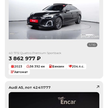
1
/
10
40 TFSI Quattro Premium Sportback
3 862 977
₽
2023
56 392
км
Бензин
204
л.с.
Автомат
Audi
A5
, лот
42411777