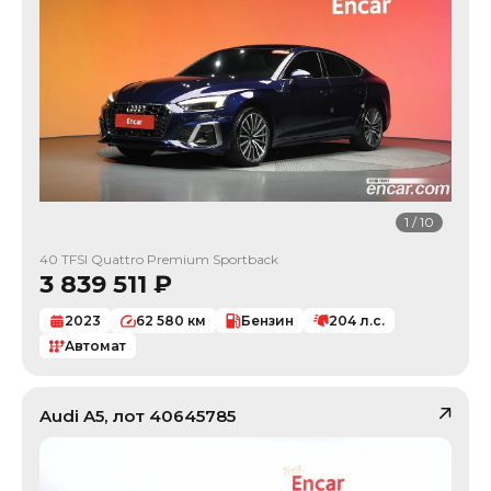
1
/
10
40 TFSI Quattro Premium Sportback
3 839 511
₽
2023
62 580
км
Бензин
204
л.с.
Автомат
Audi
A5
, лот
40645785