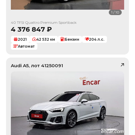
1
/
10
40 TFSI Quattro Premium Sportback
4 376 847
₽
2021
42 532
км
Бензин
204
л.с.
Автомат
Audi
A5
, лот
41250091