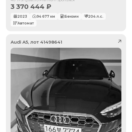
3 370 444
₽
2023
94 677
км
Бензин
204
л.с.
Автомат
Audi
A5
, лот
41498641