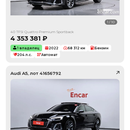
1
/
10
40 TFSI Quattro Premium Sportback
4 353 381
₽
1 владелец
2022
68 312
км
Бензин
204
л.с.
Автомат
Audi
A5
, лот
41656792