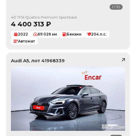
1
/
10
40 TFSI Quattro Premium Sportback
4 400 313
₽
2022
69 026
км
Бензин
204
л.с.
Автомат
Audi
A5
, лот
41968339