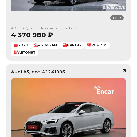
1
/
10
40 TFSI Quattro Premium Sportback
4 370 980
₽
2022
46 243
км
Бензин
204
л.с.
Автомат
Audi
A5
, лот
42241995