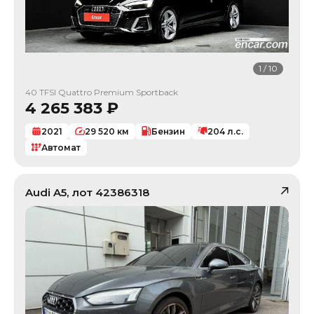
1
/
10
40 TFSI Quattro Premium Sportback
4 265 383
₽
2021
29 520
км
Бензин
204
л.с.
Автомат
Audi
A5
, лот
42386318