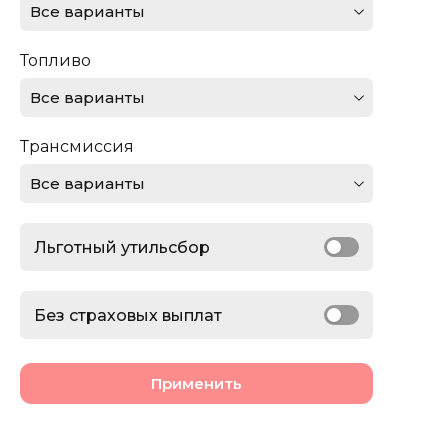
Все варианты
Ferrari
Топливо
Ford
Все варианты
GMC
Трансмиссия
Honda
Все варианты
Jaguar
Льготный утильсбор
Jeep
Lamborghini
Без страховых выплат
Land Rover
Применить
Lexus
Lincoln