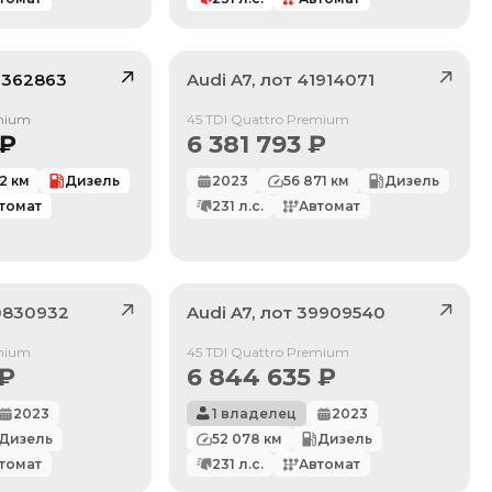
2362863
Audi
A7
, лот
41914071
/ 10
Продан
emium
45 TDI Quattro Premium
₽
6 381 793
₽
22
км
Дизель
2023
56 871
км
Дизель
томат
231
л.с.
Автомат
0830932
Audi
A7
, лот
39909540
Продан
emium
45 TDI Quattro Premium
₽
6 844 635
₽
2023
1 владелец
2023
Дизель
52 078
км
Дизель
томат
231
л.с.
Автомат