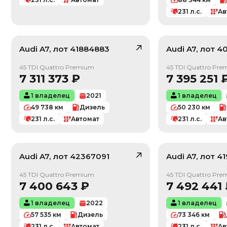
231
л.с.
Ав
Audi
A7
, лот
41884883
Audi
A7
, лот
4
/ 10
45 TDI Quattro Premium
45 TDI Quattro Pr
7 311 373
₽
7 395 251
1 владелец
2021
1 владелец
49 738
км
Дизель
50 230
км
231
л.с.
Автомат
231
л.с.
Ав
Audi
A7
, лот
42367091
Audi
A7
, лот
41
/ 10
45 TDI Quattro Premium
45 TDI Quattro Pr
7 400 643
₽
7 492 441
1 владелец
2022
1 владелец
57 535
км
Дизель
73 346
км
231
л.с.
Автомат
231
л.с.
Ав