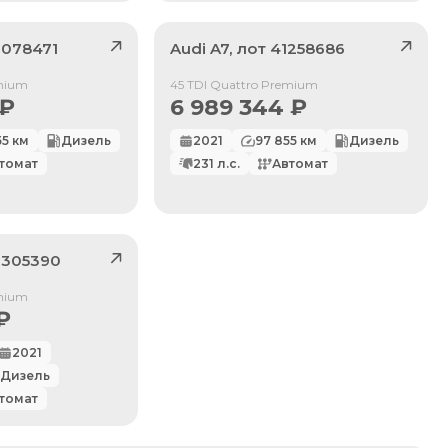
078471
Audi
A7
, лот
41258686
Продан
emium
45 TDI Quattro Premium
₽
6 989 344
₽
55
км
Дизель
2021
97 855
км
Дизель
томат
231
л.с.
Автомат
2305390
emium
₽
2021
Дизель
томат