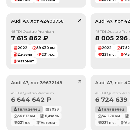
Audi
A7
, лот
42403756
Audi
A7
, лот
4
/ 10
45 TDI Quattro Premium
45 TDI Quattro Pr
7 615 862
₽
8 005 296
2022
59 430
км
2022
17 5
Дизель
231
л.с.
231
л.с.
Ав
Автомат
Audi
A7
, лот
39632149
Audi
A7
, лот
4
Продан
Продан
45 TDI Quattro Premium
45 TDI Quattro Pr
6 644 642
₽
6 724 639
1 владелец
2023
1 владелец
56 812
км
Дизель
54 270
км
231
л.с.
Автомат
231
л.с.
Ав