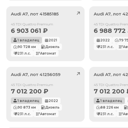
Audi
A7
, лот
41585185
Audi
A7
, лот
42
Продан
Продан
45 TDI Quattro Premium
45 TDI Quattro Pr
6 903 061
₽
6 988 772
1 владелец
2021
2022
79 7
90 728
км
Дизель
231
л.с.
Ав
231
л.с.
Автомат
Audi
A7
, лот
41256059
Audi
A7
, лот
4
Продан
Продан
45 TDI Quattro Premium
45 TDI Quattro Pr
7 012 200
₽
7 012 200
1 владелец
2022
1 владелец
По умолчанию
90 873
км
Дизель
88 226
км
Цена: Дешевле
231
л.с.
Автомат
231
л.с.
Ав
Цена: Дороже