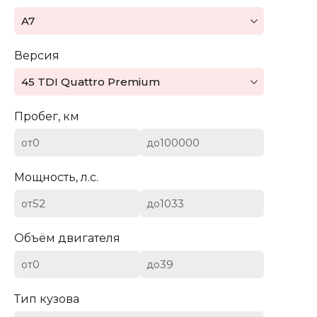
Mazda
A7
Mercedes-Benz
Версия
Mini
45 TDI Quattro Premium
Aston Martin
Пробег, км
Bentley
от
до
BYD
Мощность, л.с.
Cadillac
от
до
Chevrolet
Объём двигателя
от
до
Citroen (DS)
Тип кузова
Dodge