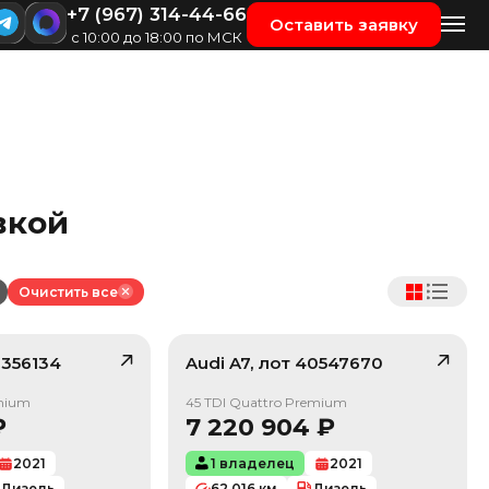
+7 (967) 314-44-66
Оставить заявку
с 10:00 до 18:00 по МСК
вкой
Очистить все
356134
Audi
A7
, лот
40547670
/ 10
/ 10
emium
45 TDI Quattro Premium
₽
7 220 904
₽
2021
1 владелец
2021
Дизель
62 016
км
Дизель