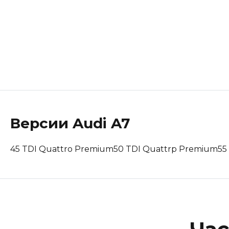
Lotus
Maserati
Mclaren
Peugeot
Polestar
Версии
Audi
A7
Porsche
45 TDI Quattro Premium
50 TDI Quattrp Premium
55
Renault Korea (Samsung)
Rolls-Royce
Suzuki
Tesla