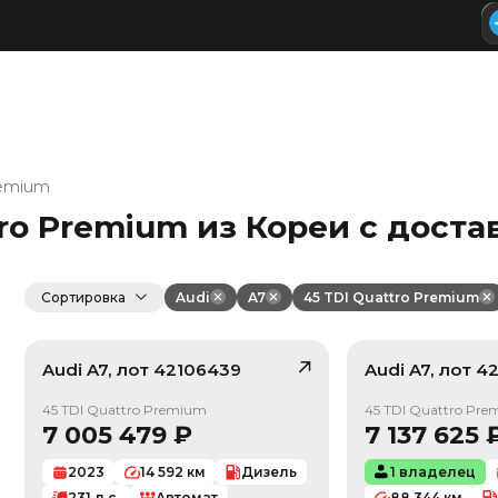
remium
tro Premium из Кореи с доста
Сортировка
Audi
A7
45 TDI Quattro Premium
Audi
A7
, лот
42106439
Audi
A7
, лот
42
/ 10
45 TDI Quattro Premium
45 TDI Quattro Pr
7 005 479
₽
7 137 625
2023
14 592
км
Дизель
1 владелец
231
л.с.
Автомат
88 344
км