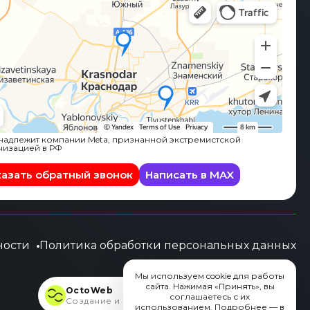
адлежит компании Meta, признанной экстремистской
низацией в РФ
казать обратный звонок
Написать в MAX
ности
Политика обработки персональных данных
Мы используем cookie для работы
сайта. Нажимая «Принять», вы
OctoWeb
соглашаетесь с их
Создание и продвижение сайтов
использованием. Подробнее — в