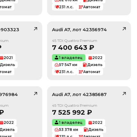
томат
231
л.с.
Автомат
0903323
Audi
A7
, лот
42356974
/ 10
/ 10
emium
45 TDI Quattro Premium
₽
7 400 643
₽
2021
1 владелец
2022
Дизель
57 547
км
Дизель
томат
231
л.с.
Автомат
976984
Audi
A7
, лот
42385687
/ 10
/ 10
emium
45 TDI Quattro Premium
₽
7 525 992
₽
2022
1 владелец
2022
Дизель
53 378
км
Дизель
томат
231
л.с.
Автомат