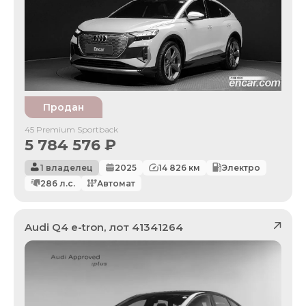
Продан
45 Premium Sportback
5 784 576
₽
1 владелец
2025
14 826
км
Электро
286
л.с.
Автомат
Audi
Q4 e-tron
, лот
41341264