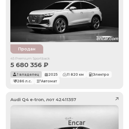
Продан
45 Premium Sportback
5 680 356
₽
1 владелец
2025
11 820
км
Электро
286
л.с.
Автомат
Audi
Q4 e-tron
, лот
42411357