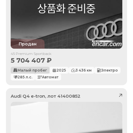
Продан
45 Premium Sportback
5 704 407
₽
Малый пробег
2025
3 436
км
Электро
285
л.с.
Автомат
Audi
Q4 e-tron
, лот
41400852