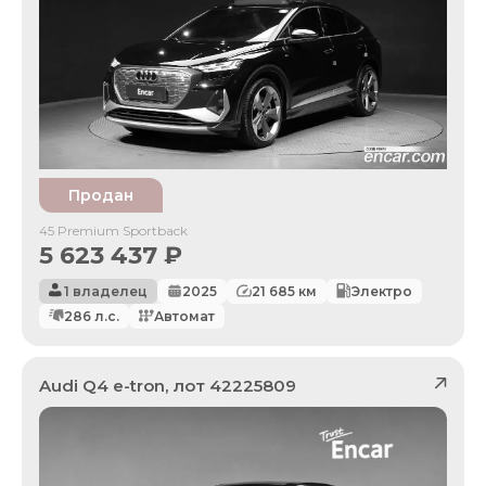
Продан
45 Premium Sportback
5 623 437
₽
1 владелец
2025
21 685
км
Электро
286
л.с.
Автомат
Audi
Q4 e-tron
, лот
42225809