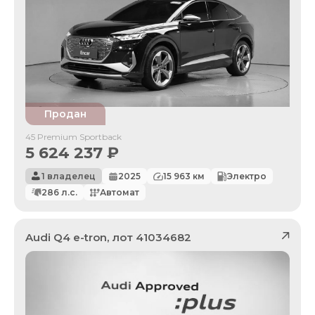
Продан
45 Premium Sportback
5 624 237
₽
1 владелец
2025
15 963
км
Электро
286
л.с.
Автомат
Audi
Q4 e-tron
, лот
41034682