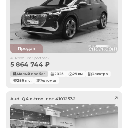
Продан
45 Premium Sportback
5 864 744
₽
Малый пробег
2025
29
км
Электро
286
л.с.
Автомат
Audi
Q4 e-tron
, лот
41012532