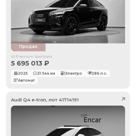
Продан
45 Premium Sportback
5 695 013
₽
2025
31 544
км
Электро
286
л.с.
Автомат
Audi
Q4 e-tron
, лот
41714191