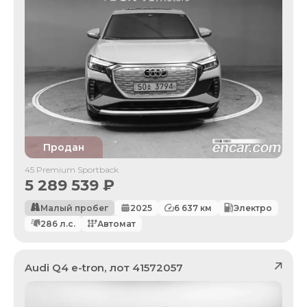
Продан
45 Premium Sportback
5 289 539
₽
Малый пробег
2025
6 637
км
Электро
286
л.с.
Автомат
Audi
Q4 e-tron
, лот
41572057