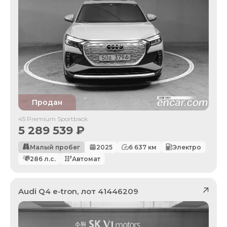
Продан
45 Premium Sportback
5 289 539
₽
Малый пробег
2025
6 637
км
Электро
286
л.с.
Автомат
Audi
Q4 e-tron
, лот
41446209