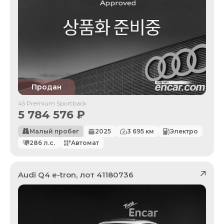
Продан
45 Premium Sportback
5 784 576
₽
Малый пробег
2025
3 695
км
Электро
286
л.с.
Автомат
Audi
Q4 e-tron
, лот
41180736