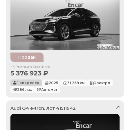
Продан
45 Premium Sportback
5 376 923
₽
1 владелец
2025
31 269
км
Электро
286
л.с.
Автомат
Audi
Q4 e-tron
, лот
41511942