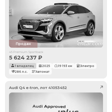
Продан
45 Premium Sportback
5 624 237
₽
1 владелец
2025
19 193
км
Электро
286
л.с.
Автомат
Audi
Q4 e-tron
, лот
41053452