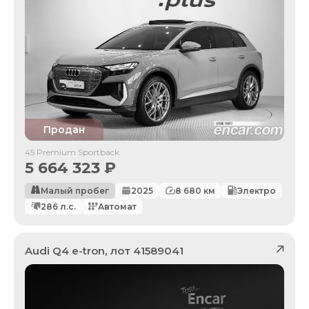
Продан
45 Premium Sportback
5 664 323
₽
Малый пробег
2025
8 680
км
Электро
286
л.с.
Автомат
Audi
Q4 e-tron
, лот
41589041