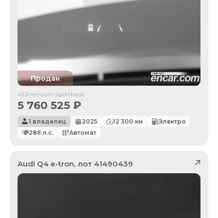
Продан
45 Premium Sportback
5 760 525
₽
1 владелец
2025
12 300
км
Электро
286
л.с.
Автомат
Audi
Q4 e-tron
, лот
41490439