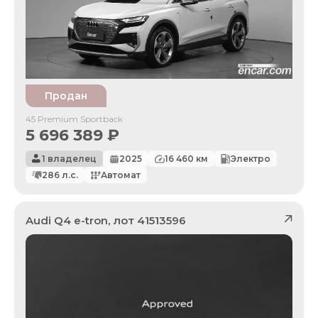
Продан
45 Premium Sportback
5 696 389
₽
1 владелец
2025
16 460
км
Электро
286
л.с.
Автомат
Audi
Q4 e-tron
, лот
41513596