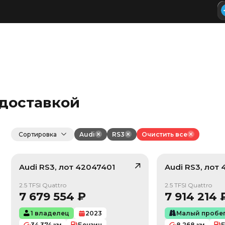
 доставкой
Сортировка
Audi
RS3
Очистить все
Audi
RS3
, лот
42047401
Audi
RS3
, лот
/ 10
2.5 TFSI Quattro
2.5 TFSI Quattro
7 679 554
₽
7 914 214
1 владелец
2023
Малый пробе
34 374
км
Бензин
8 268
км
Б