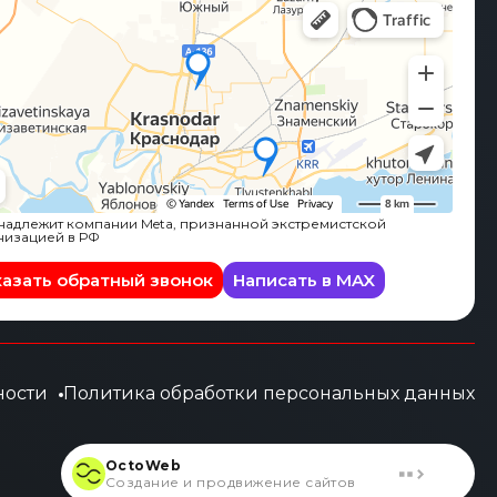
адлежит компании Meta, признанной экстремистской
низацией в РФ
казать обратный звонок
Написать в MAX
ности
Политика обработки персональных данных
OctoWeb
Создание и продвижение сайтов