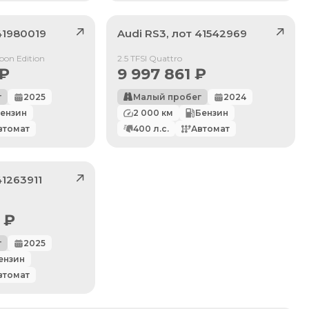
41980019
Audi
RS3
, лот
41542969
Продан
bon Edition
2.5 TFSI Quattro
₽
9 997 861
₽
г
2025
Малый пробег
2024
ензин
2 000
км
Бензин
втомат
400
л.с.
Автомат
41263911
₽
г
2025
ензин
втомат