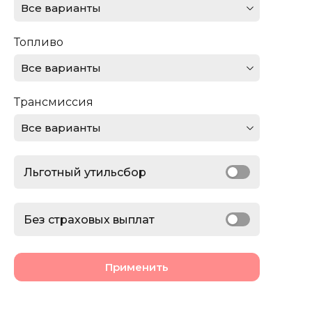
Все варианты
Ferrari
Топливо
Ford
Все варианты
GMC
Трансмиссия
Honda
Все варианты
Jaguar
Льготный утильсбор
Jeep
Lamborghini
Без страховых выплат
Land Rover
Применить
Lexus
Lincoln