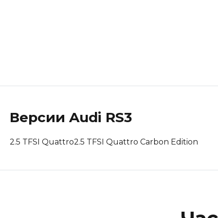
Lotus
Maserati
Mclaren
Peugeot
Polestar
Версии
Audi
RS3
Porsche
2.5 TFSI Quattro
2.5 TFSI Quattro Carbon Edition
Renault Korea (Samsung)
Rolls-Royce
Suzuki
Tesla