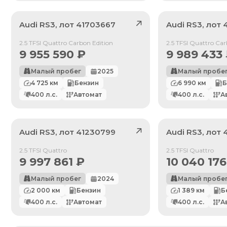
Audi
RS3
, лот
41703667
Audi
RS3
, лот
Продан
Продан
2.5 TFSI Quattro Carbon Edition
2.5 TFSI Quattro Car
9 955 590
₽
9 989 433
Малый пробег
2025
Малый пробе
4 725
км
Бензин
6 990
км
Б
400
л.с.
Автомат
400
л.с.
А
Audi
RS3
, лот
41230799
Audi
RS3
, лот
Продан
Продан
2.5 TFSI Quattro
2.5 TFSI Quattro
9 997 861
₽
10 040 176
Малый пробег
2024
Малый пробе
По умолчанию
2 000
км
Бензин
1 389
км
Б
Цена: Дешевле
400
л.с.
Автомат
400
л.с.
А
Цена: Дороже