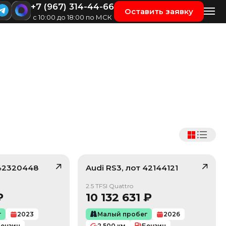
+7 (967) 314-44-66
Оставить заявку
с 10:00 до 18:00 по МСК
42320448
Audi
RS3
, лот
42144121
/ 10
/ 10
2.5 TFSI Quattro
₽
10 132 631
₽
г
2023
Малый пробег
2026
ензин
2 500
км
Бензин