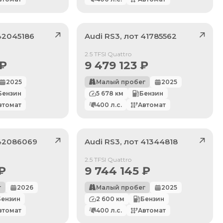
42045186
Audi
RS3
, лот
41785562
Продан
2.5 TFSI Quattro
₽
9 479 123
₽
2025
Малый пробег
2025
Бензин
5 678
км
Бензин
втомат
400
л.с.
Автомат
42086069
Audi
RS3
, лот
41344818
Продан
2.5 TFSI Quattro
₽
9 744 145
₽
г
2026
Малый пробег
2025
Бензин
2 600
км
Бензин
втомат
400
л.с.
Автомат