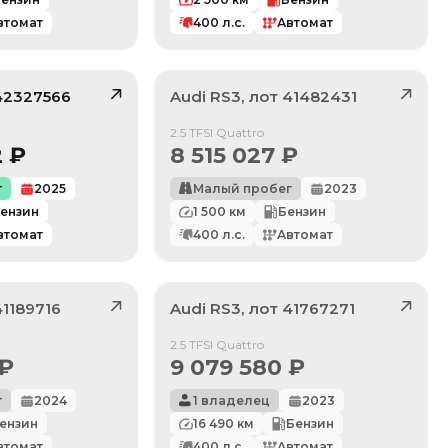
втомат
400
л.с.
Автомат
42327566
Audi
RS3
, лот
41482431
/ 10
Продан
2.5 TFSI Quattro
2
₽
8 515 027
₽
г
2025
Малый пробег
2023
ензин
1 500
км
Бензин
втомат
400
л.с.
Автомат
41189716
Audi
RS3
, лот
41767271
Продан
2.5 TFSI Quattro
₽
9 079 580
₽
г
2024
1 владелец
2023
ензин
16 490
км
Бензин
втомат
400
л.с.
Автомат