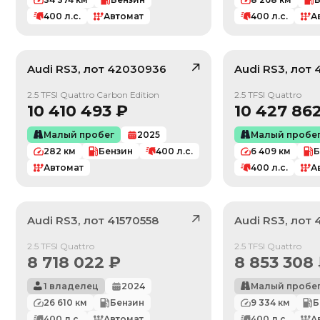
400
л.с.
Автомат
400
л.с.
А
Audi
RS3
, лот
42030936
Audi
RS3
, лот
/ 10
2.5 TFSI Quattro Carbon Edition
2.5 TFSI Quattro
10 410 493
₽
10 427 86
Малый пробег
2025
Малый пробе
282
км
Бензин
400
л.с.
6 409
км
Б
Автомат
400
л.с.
А
Audi
RS3
, лот
41570558
Audi
RS3
, лот
Продан
Продан
2.5 TFSI Quattro
2.5 TFSI Quattro
8 718 022
₽
8 853 308
1 владелец
2024
Малый пробе
26 610
км
Бензин
9 334
км
Б
400
л.с.
Автомат
400
л.с.
А