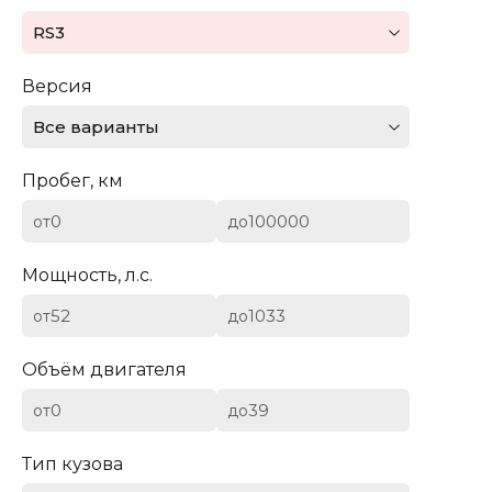
Mazda
RS3
Mercedes-Benz
Версия
Mini
Все варианты
Aston Martin
Пробег, км
Bentley
от
до
BYD
Мощность, л.с.
Cadillac
от
до
Chevrolet
Объём двигателя
от
до
Citroen (DS)
Тип кузова
Dodge