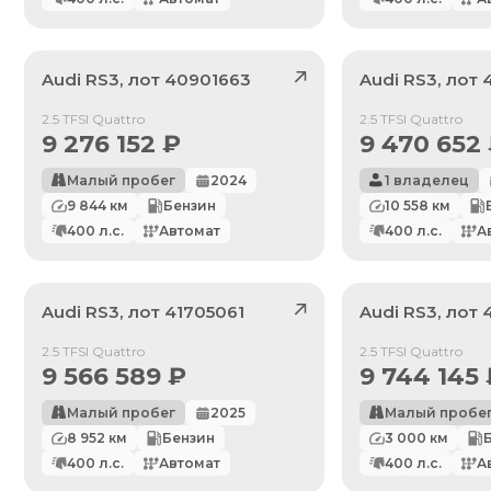
Audi
RS3
, лот
40901663
Audi
RS3
, лот
Продан
Продан
2.5 TFSI Quattro
2.5 TFSI Quattro
9 276 152
₽
9 470 652
Малый пробег
2024
1 владелец
9 844
км
Бензин
10 558
км
400
л.с.
Автомат
400
л.с.
А
Audi
RS3
, лот
41705061
Audi
RS3
, лот
Продан
Продан
2.5 TFSI Quattro
2.5 TFSI Quattro
9 566 589
₽
9 744 145
Малый пробег
2025
Малый пробе
8 952
км
Бензин
3 000
км
400
л.с.
Автомат
400
л.с.
А