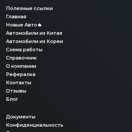
логистическая экспертиза обеспечивает надежную и
обеспечивает финансовую защиту и гарантирует, что
контролируемую доставку автомобиля из Республики
ваш Audi S3 будет полностью готов к эксплуатации в
Полезные ссылки
Корея до конечного покупателя в Российской
России без скрытых платежей и задержек.
Федерации, гарантируя прозрачный и безопасный
Главная
инвестиционный процесс.
Новые Авто🔥
Автомобили из Китая
Автомобили из Кореи
Схема работы
Справочник
О компании
Рефералка
Контакты
Отзывы
Блог
Документы
Конфиденциальность