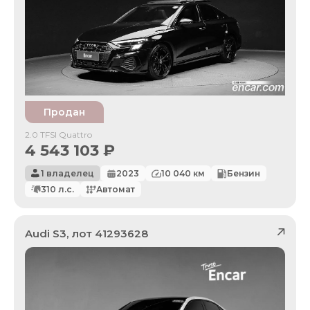
Продан
2.0 TFSI Quattro
4 543 103
₽
1 владелец
2023
10 040
км
Бензин
310
л.с.
Автомат
Audi
S3
, лот
41293628