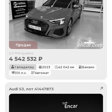
Продан
2.0 TFSI Quattro
4 542 532
₽
1 владелец
2023
42 042
км
Бензин
310
л.с.
Автомат
Audi
S3
, лот
41447873