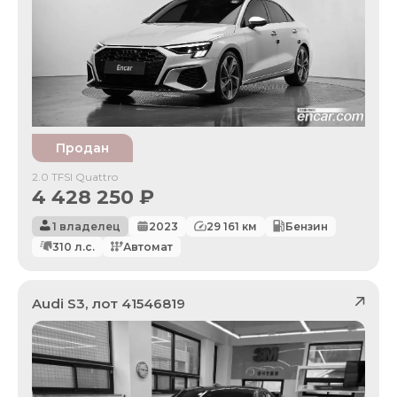
Продан
2.0 TFSI Quattro
4 428 250
₽
1 владелец
2023
29 161
км
Бензин
310
л.с.
Автомат
Audi
S3
, лот
41546819