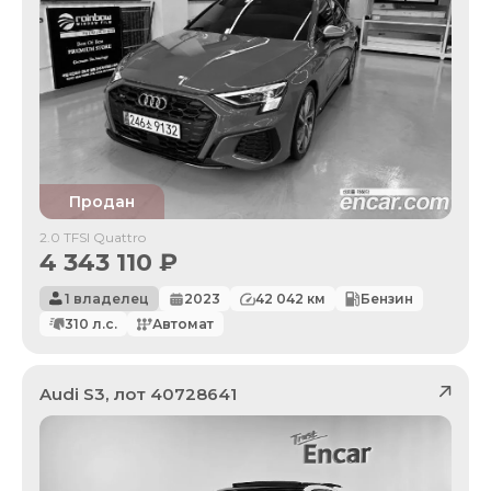
Продан
2.0 TFSI Quattro
4 343 110
₽
1 владелец
2023
42 042
км
Бензин
310
л.с.
Автомат
Audi
S3
, лот
40728641