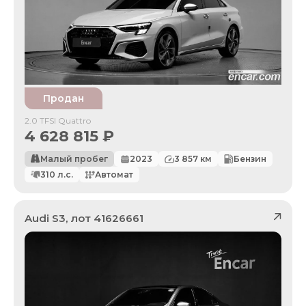
Продан
2.0 TFSI Quattro
4 628 815
₽
Малый пробег
2023
3 857
км
Бензин
310
л.с.
Автомат
Audi
S3
, лот
41626661