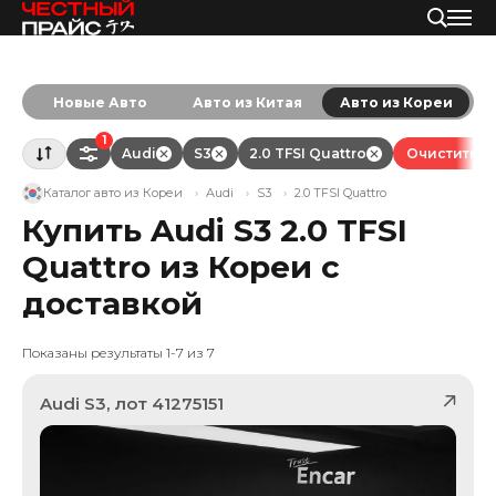
Новые Авто
Авто из Китая
Авто из Кореи
1
Audi
S3
2.0 TFSI Quattro
Очистить в
Каталог авто из Кореи
Audi
S3
2.0 TFSI Quattro
Купить Audi S3 2.0 TFSI
Quattro из Кореи с
доставкой
Показаны результаты 1-7 из 7
Audi
S3
, лот
41275151