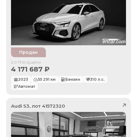
Продан
2.0 TFSI Quattro
4 171 687
₽
2023
55 291
км
Бензин
310
л.с.
Автомат
Audi
S3
, лот
41572320