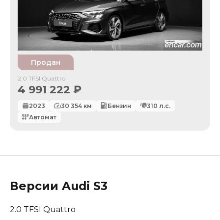
Продан
2.0 TFSI Quattro
4 991 222
₽
2023
30 354
км
Бензин
310
л.с.
Автомат
Версии
Audi
S3
2.0 TFSI Quattro