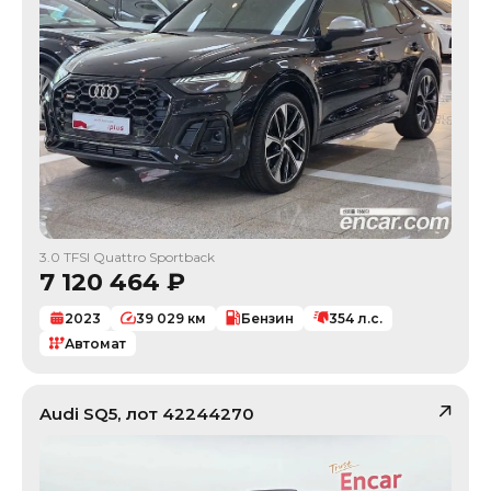
3.0 TFSI Quattro Sportback
7 120 464
₽
2023
39 029
км
Бензин
354
л.с.
Автомат
Audi
SQ5
, лот
42244270