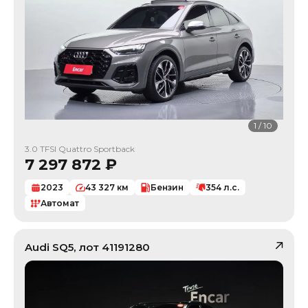
1
/
10
3.0 TFSI Quattro Sportback
7 297 872
₽
2023
43 327
км
Бензин
354
л.с.
Автомат
Audi
SQ5
, лот
41191280