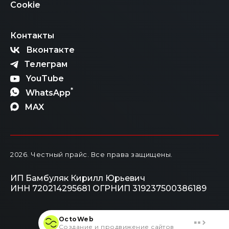
Cookie
Контакты
Вконтакте
Телеграм
YouTube
*
WhatsApp
MAX
2026
. Честный прайс.
Все права защищены.
ИП Бамбуляк Кирилл Юрьевич
ИНН 720214295681
ОГРНИП 319237500386189
OctoWeb
Создание и продвижение сайтов