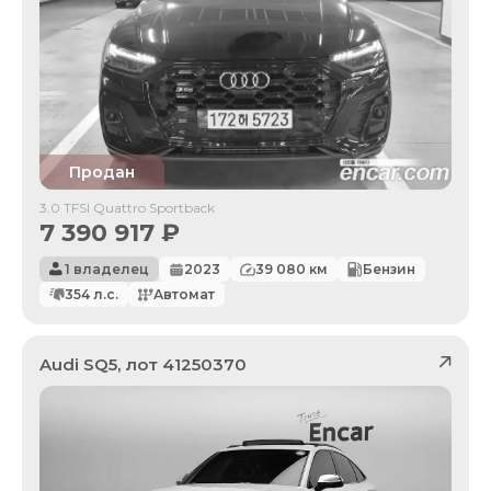
Продан
3.0 TFSI Quattro Sportback
7 390 917
₽
1 владелец
2023
39 080
км
Бензин
354
л.с.
Автомат
Audi
SQ5
, лот
41250370