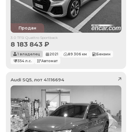
Продан
3.0 TFSI Quattro Sportback
8 183 843
₽
1 владелец
2021
89 306
км
Бензин
354
л.с.
Автомат
Audi
SQ5
, лот
41116694