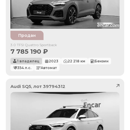
Продан
3.0 TFSI Quattro Sportback
7 785 190
₽
1 владелец
2023
22 218
км
Бензин
354
л.с.
Автомат
Audi
SQ5
, лот
39794312