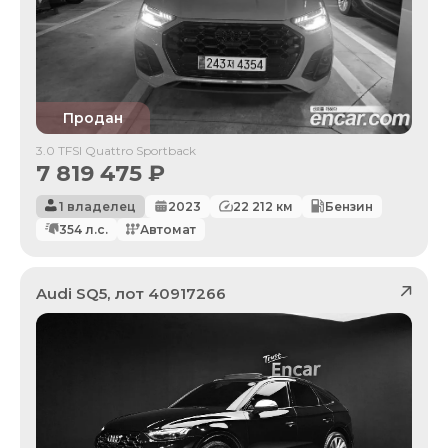
Продан
3.0 TFSI Quattro Sportback
7 819 475
₽
1 владелец
2023
22 212
км
Бензин
354
л.с.
Автомат
Audi
SQ5
, лот
40917266