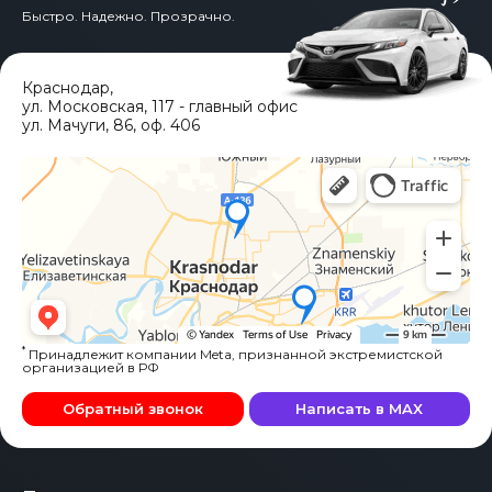
сегмент, предлагает SQ5 с богатейшим набором
модификации, такие как 3.0 TDI (DMKC) с 341 л.с.,
Быстро. Надежно. Прозрачно.
сочетания мощности и топливной эффективности.
Мы организуем безопасную морскую перевозку
заводских опций и, что особенно ценно, с
корейский импортный поток часто предлагает более
Такие модификации, как правило, поставляются с
автомобиля из порта Кореи до Владивостока или
высокопроизводительными бензиновыми и
выгодные бензиновые модели с минимальным
фирменной системой постоянного полного привода
других транзитных точек, а затем - наземную
дизельными V6-двигателями, которые могут быть
пробегом, что важно для высокой ликвидности при
quattro и 8-ступенчатой автоматической коробкой
транспортировку до конечного получателя. На
недоступны в европейских версиях. Мы начинаем с
последующей эксплуатации. Помимо этого, могут
Краснодар
передач Tiptronic, что делает их идеальным выбором
,
территории ЕАЭС мы проводим комплексную
комплексного подбора на закрытых аукционах, где
присутствовать незначительные технические и
для импорта благодаря высоким стандартам
ул. Московская, 117 - главный офис
процедуру таможенного оформления, включая
представлены экземпляры с минимальным пробегом
программные различия, связанные с локальной
технического обслуживания и богатым
корректное исчисление и уплату всех обязательных
ул. Мачуги, 86, оф. 406
и подтвержденной историей обслуживания. Наша
сертификацией и настройками мультимедиа MMI,
комплектациям, характерным для Южной Кореи.
пошлин и сборов. Завершающим этапом является
экспертиза гарантирует полную техническую
которые мы адаптируем в процессе импорта.
оформление полного пакета юридических
инспекцию, предоставляя клиенту прозрачный фото- и
Наличие различных типов двигателей, включая
документов: получение СБКТС, установка и активация
видеоотчет о реальном состоянии SQ5 до момента
Для клиента компании «Честный Прайс» эти рыночные
гибридные установки, требует от компании-
системы ЭРА-ГЛОНАСС, и, наконец, выдача
покупки, тем самым минимизируя финансовые и
особенности являются преимуществом, поскольку
импортера глубокой экспертизы в области
Электронного паспорта транспортного средства
технические риски.
позволяют выбрать наиболее востребованную и
таможенного оформления и технического due
(ЭПТС), что делает ваш Audi SQ5 полностью легальным
хорошо оснащенную версию Audi SQ5. Наша
diligence. «Честный Прайс» гарантирует, что при
для эксплуатации в России.
Наше ключевое преимущество - это «полный цикл
экспертиза в области международной автологистики
выборе любого силового агрегата – будь то 3.0 TFSI
импорта», обеспечивающий юридическую чистоту и
и внешнеторговой деятельности гарантирует, что,
или 3.0 TDI MHEV – будет проведена полная
финансовую прозрачность сделки. Мы полностью
несмотря на технические нюансы, весь процесс
верификация экологического класса и соответствия
берем на себя всю сложную логистику: от
импорта будет прозрачным и полностью
всем техническим регламентам Таможенного союза.
мультимодальной транспортировки из порта Кореи до
соответствующим всем требованиям
Мы берем на себя оформление всей необходимой
оперативного и корректного таможенного
законодательства ЕАЭС. Мы обеспечиваем полный
документации на силовой блок, включая
*
Принадлежит компании Meta, признанной экстремистской
оформления в соответствии с законодательством
цикл - от квалифицированного подбора и проверки
организацией в РФ
подтверждение чистоты истории и пробега, что
Таможенного союза. Наши специалисты обладают
юридической чистоты до профессионального
является критически важным этапом для успешной
глубоким знанием всех требований к легализации
таможенного оформления и получения электронного
легализации автомобиля в России и обеспечивает
автомобиля в России, включая получение СБКТС
Обратный звонок
Написать в MAX
ПТС, превращая корейский Audi SQ5 в надежное и
клиенту полную юридическую и техническую
(Свидетельства о безопасности конструкции
рациональное приобретение для российского
прозрачность сделки.
транспортного средства), установку системы ЭРА-
автолюбителя, часто с более богатым набором опций,
ГЛОНАСС, а также точный расчет всех
чем у европейских аналогов.
государственных пошлин. Это гарантирует, что ваш