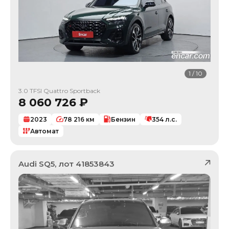
1
/
10
3.0 TFSI Quattro Sportback
8 060 726
₽
2023
78 216
км
Бензин
354
л.с.
Автомат
Audi
SQ5
, лот
41853843