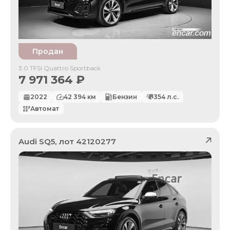
Продан
3.0 TFSI Quattro Sportback
7 971 364
₽
2022
42 394
км
Бензин
354
л.с.
Автомат
Audi
SQ5
, лот
42120277