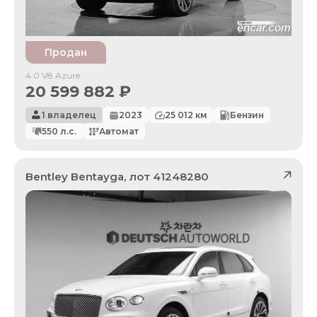
Продан
4.0 V8 Azure
20 599 882
₽
1 владелец
2023
25 012
км
Бензин
550
л.с.
Автомат
Bentley
Bentayga
, лот
41248280