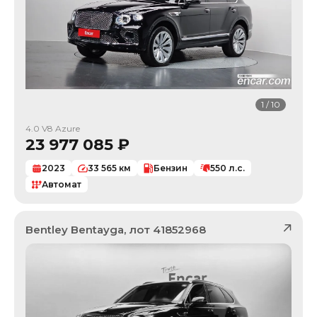
1
/
10
4.0 V8 Azure
23 977 085
₽
2023
33 565
км
Бензин
550
л.с.
Автомат
Bentley
Bentayga
, лот
41852968