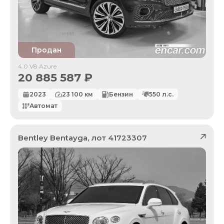
Продан
4.0 V8 Azure
20 885 587
₽
2023
23 100
км
Бензин
550
л.с.
Автомат
Bentley
Bentayga
, лот
41723307