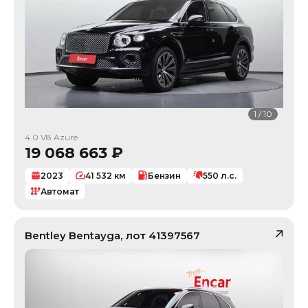
1
/
10
4.0 V8 Azure
19 068 663
₽
2023
41 532
км
Бензин
550
л.с.
Автомат
Bentley
Bentayga
, лот
41397567