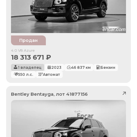
Продан
4.0 V8 Azure
18 313 671
₽
1 владелец
2023
46 837
км
Бензин
550
л.с.
Автомат
Bentley
Bentayga
, лот
41877156