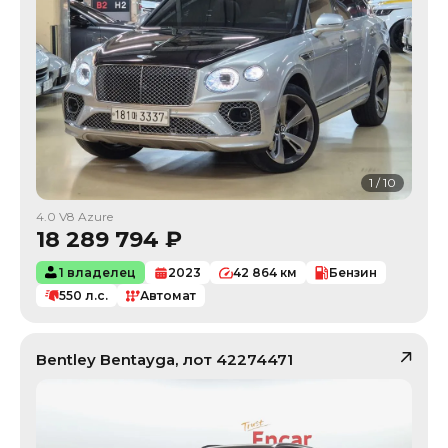
1
/
10
4.0 V8 Azure
18 289 794
₽
1 владелец
2023
42 864
км
Бензин
550
л.с.
Автомат
Bentley
Bentayga
, лот
42274471