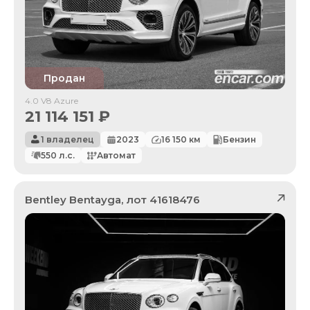
Продан
4.0 V8 Azure
21 114 151
₽
1 владелец
2023
16 150
км
Бензин
550
л.с.
Автомат
Bentley
Bentayga
, лот
41618476