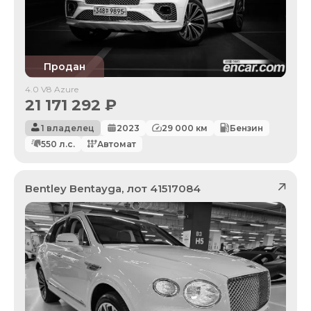
Продан
4.0 V8 Azure
21 171 292
₽
1 владелец
2023
29 000
км
Бензин
550
л.с.
Автомат
Bentley
Bentayga
, лот
41517084