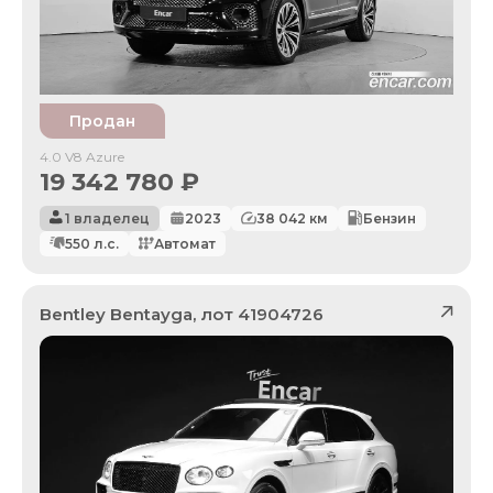
Продан
4.0 V8 Azure
19 342 780
₽
1 владелец
2023
38 042
км
Бензин
550
л.с.
Автомат
Bentley
Bentayga
, лот
41904726