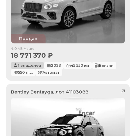
Продан
4.0 V8 Azure
18 771 370
₽
1 владелец
2023
45 550
км
Бензин
550
л.с.
Автомат
Bentley
Bentayga
, лот
41103088