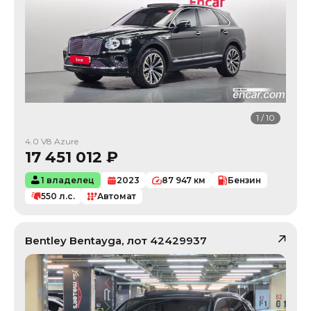
1
/
10
4.0 V8 Azure
17 451 012
₽
1 владелец
2023
87 947
км
Бензин
550
л.с.
Автомат
Bentley
Bentayga
, лот
42429937