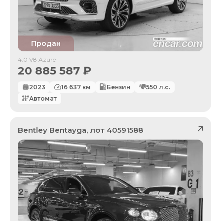
Продан
4.0 V8 Azure
20 885 587
₽
2023
16 637
км
Бензин
550
л.с.
Автомат
Bentley
Bentayga
, лот
40591588