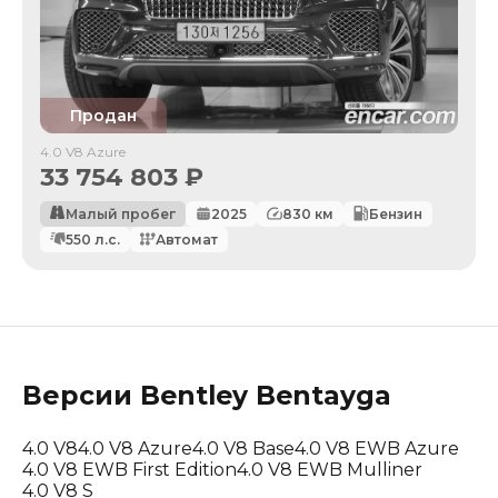
Продан
4.0 V8 Azure
33 754 803
₽
Малый пробег
2025
830
км
Бензин
550
л.с.
Автомат
Версии
Bentley
Bentayga
4.0 V8
4.0 V8 Azure
4.0 V8 Base
4.0 V8 EWB Azure
4.0 V8 EWB First Edition
4.0 V8 EWB Mulliner
4.0 V8 S