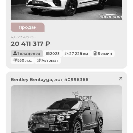
Продан
4.0 V8 Azure
20 411 317
₽
1 владелец
2023
27 228
км
Бензин
550
л.с.
Автомат
Bentley
Bentayga
, лот
40996366