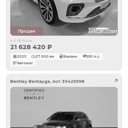
Продан
4.0 V8 Azure
21 628 420
₽
2023
27 000
км
Бензин
550
л.с.
Автомат
Bentley
Bentayga
, лот
39425998