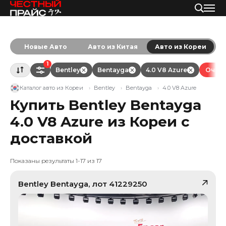
Новые Авто
Авто из Китая
Авто из Кореи
1
Bentley
Bentayga
4.0 V8 Azure
Очист
Каталог авто из Кореи
Bentley
Bentayga
4.0 V8 Azure
Купить Bentley Bentayga
4.0 V8 Azure из Кореи с
доставкой
Показаны результаты 1-17 из 17
Bentley
Bentayga
, лот
41229250