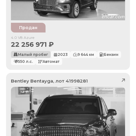
Продан
4.0 V8 Azure
22 256 971
₽
Малый пробег
2023
9 644
км
Бензин
550
л.с.
Автомат
Bentley
Bentayga
, лот
41998281