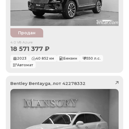
Продан
4.0 V8 Azure
18 571 377
₽
2023
40 852
км
Бензин
550
л.с.
Автомат
Bentley
Bentayga
, лот
42278332