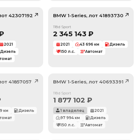
 лот
42307192
BMW
1-Series
, лот
41893730
/ 10
/ 10
118d Sport
₽
2 345 143
₽
2021
2021
43 696
км
Дизель
Дизель
150
л.с.
Автомат
томат
 лот
41857057
BMW
1-Series
, лот
40693391
Продан
118d Sport
₽
1 877 102
₽
9
км
Дизель
1 владелец
2021
томат
97 994
км
Дизель
150
л.с.
Автомат