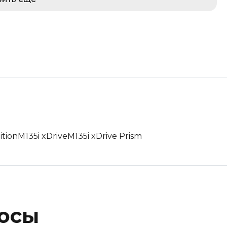
ition
M135i xDrive
M135i xDrive Prism
росы