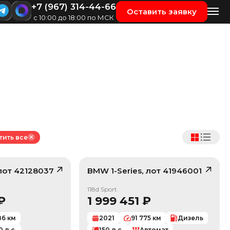
+7 (967) 314-44-66
Оставить заявку
с 10:00 до 18:00 по МСК
тить все
 лот
42128037
BMW
1-Series
, лот
41946001
/ 10
/ 10
118d Sport
₽
1 999 451
₽
86
км
2021
91 775
км
Дизель
0
л.с.
150
л.с.
Автомат