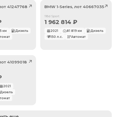
 лот
41247768
BMW
1-Series
, лот
40667035
Продан
118d Sport
₽
1 962 814
₽
5
км
Дизель
2021
81 819
км
Дизель
томат
150
л.с.
Автомат
 лот
41099018
₽
2021
Дизель
томат
зить еще