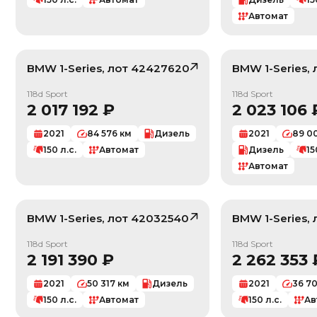
Автомат
BMW
1-Series
, лот
42427620
BMW
1-Series
,
/ 10
118d Sport
118d Sport
2 017 192
₽
2 023 106
2021
84 576
км
Дизель
2021
89 0
150
л.с.
Автомат
Дизель
15
Автомат
BMW
1-Series
, лот
42032540
BMW
1-Series
,
/ 10
118d Sport
118d Sport
2 191 390
₽
2 262 353
2021
50 317
км
Дизель
2021
36 7
150
л.с.
Автомат
150
л.с.
Ав