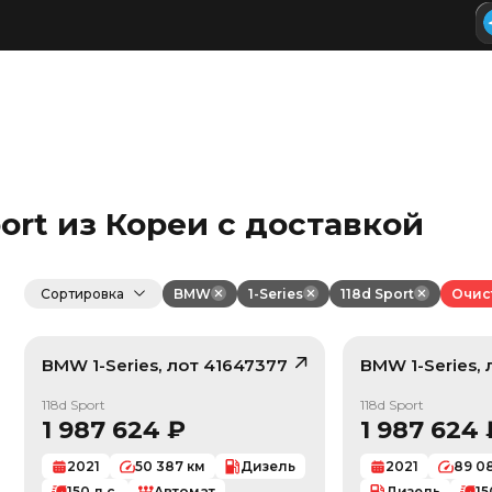
port из Кореи с доставкой
Сортировка
BMW
1-Series
118d Sport
Очис
BMW
1-Series
, лот
41647377
BMW
1-Series
,
/ 10
118d Sport
118d Sport
1 987 624
₽
1 987 624
2021
50 387
км
Дизель
2021
89 0
150
л.с.
Автомат
Дизель
15