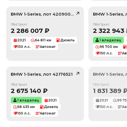
BMW
1-Series
, лот
42090042
BMW
1-Series
,
/ 10
118d Sport
118d Sport
2 286 007
₽
2 322 943
2021
64 811
км
Дизель
1 владелец
150
л.с.
Автомат
96 700
км
150
л.с.
Ав
BMW
1-Series
, лот
42176521
BMW
1-Series
,
/ 10
Продан
118d Sport
118d Sport
2 675 140
₽
1 831 389
1 владелец
2021
2021
99 75
58 435
км
Дизель
150
л.с.
Ав
150
л.с.
Автомат