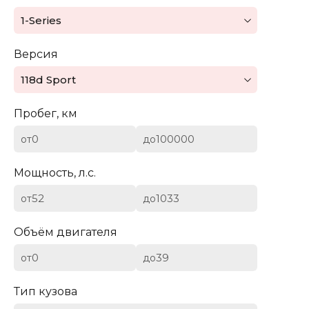
Mazda
1-Series
Mercedes-Benz
Версия
Mini
118d Sport
Aston Martin
Пробег, км
Bentley
от
до
BYD
Мощность, л.с.
Cadillac
от
до
Chevrolet
Объём двигателя
от
до
Citroen (DS)
Тип кузова
Dodge