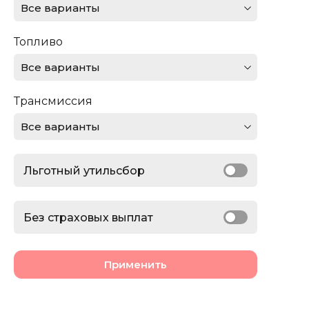
Все варианты
Ferrari
Топливо
Ford
Все варианты
GMC
Трансмиссия
Honda
Все варианты
Jaguar
Льготный утильсбор
Jeep
Lamborghini
Без страховых выплат
Land Rover
Применить
Lexus
Lincoln