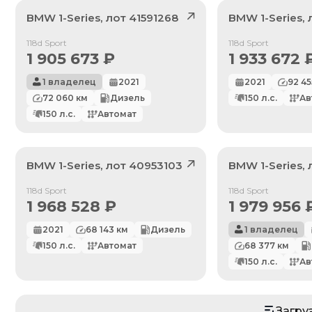
BMW
1-Series
, лот
41591268
BMW
1-Series
,
Продан
Продан
118d Sport
118d Sport
1 905 673
₽
1 933 672
1 владелец
2021
2021
92 45
72 060
км
Дизель
150
л.с.
Ав
150
л.с.
Автомат
BMW
1-Series
, лот
40953103
BMW
1-Series
,
Продан
Продан
118d Sport
118d Sport
1 968 528
₽
1 979 956
2021
68 143
км
Дизель
1 владелец
По умолчанию
150
л.с.
Автомат
68 377
км
150
л.с.
Ав
Цена: Дешевле
Цена: Дороже
Загру