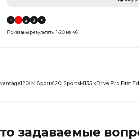
Год выпуска: Меньше
Год выпуска: Больше
<
1
2
3
<
Пробег: Меньше
Показаны результаты 1-20 из 46
Пробег: Больше
По дате: Новые
По дате: Старые
dvantage
120i M Sports
120i Sports
M135 xDrive Pro First Ed
то задаваемые воп