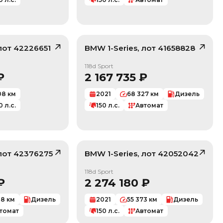
 лот
42226651
BMW
1-Series
, лот
41658828
/ 10
/ 10
118d Sport
₽
2 167 735
₽
08
км
2021
68 327
км
Дизель
0
л.с.
150
л.с.
Автомат
 лот
42376275
BMW
1-Series
, лот
42052042
/ 10
/ 10
118d Sport
₽
2 274 180
₽
08
км
Дизель
2021
55 373
км
Дизель
томат
150
л.с.
Автомат