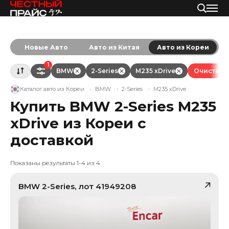
Новые Авто
Авто из Китая
Авто из Кореи
1
BMW
2-Series
M235 xDrive
Очистить 
Каталог авто из Кореи
BMW
2-Series
M235 xDrive
Купить BMW 2-Series M235
xDrive из Кореи с
доставкой
Показаны результаты 1-4 из 4
BMW
2-Series
, лот
41949208