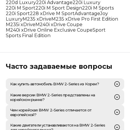
220d Luxury
220i Advantage
220i Luxury
220i M Sport
220i M Sport Design
220i M Sports
220i Sport
228 xDrive M Sport
Advantage
Joy
Luxury
M235 xDrive
M235 xDrive Pro First Edition
M235i xDrive
M240i xDrive Coupe
M240i xDrive Online Exclusive Coupe
Sport
Sports Final Edition
Часто задаваемые вопросы
Как купить автомобиль BMW 2-Series из Кореи?
Приобретение автомобиля BMW 2-Series из Южной
Какие версии BMW 2-Series представлены на
Кореи представляет собой многоэтапный процесс,
корейском рынке?
требующий глубокого понимания международной
логистики и российского таможенного
На корейском рынке BMW 2-Series представлен
Чем корейская BMW 2-Series отличается от
законодательства. Наша компания, «Честный Прайс»,
широким спектром версий, что позволяет подобрать
европейской?
начинает работу с профессионального подбора
как компактное купе с выраженным спортивным
автомобиля на крупнейших корейских аукционах или
характером, так и более практичные модификации,
Отличия корейской версии BMW 2-Series от
Какие двигатели устанавливаются на BMW 2-Series
через дилерские сети, проводя тщательную проверку
включая Gran Coupe и Active Tourer. В Южной Корее
европейской в первую очередь носят рыночный и
для корейского рынка?