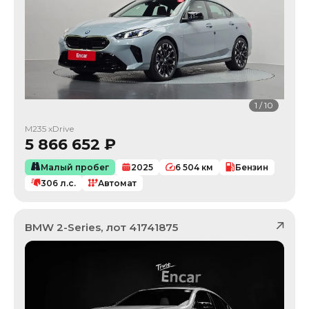
1
/
10
M235 xDrive
5 866 652
₽
Малый пробег
2025
6 504
км
Бензин
306
л.с.
Автомат
BMW
2-Series
, лот
41741875