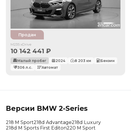
Продан
M235 xDrive
10 142 441
₽
Малый пробег
2024
8 203
км
Бензин
306
л.с.
Автомат
Версии
BMW
2-Series
218 M Sport
218d Advantage
218d Luxury
218d M Sports First Editon
220 M Sport