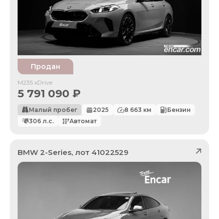
Продан
M235 xDrive
5 791 090
₽
Малый пробег
2025
8 663
км
Бензин
306
л.с.
Автомат
BMW
2-Series
, лот
41022529