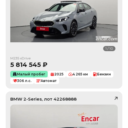
1
/
10
M235 xDrive
5 814 545
₽
Малый пробег
2025
4 265
км
Бензин
306
л.с.
Автомат
BMW
2-Series
, лот
42268888