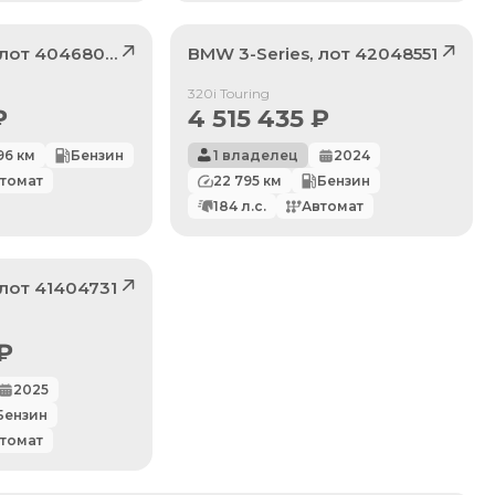
 лот
40468096
BMW
3-Series
, лот
42048551
Продан
320i Touring
₽
4 515 435
₽
96
км
Бензин
1 владелец
2024
томат
22 795
км
Бензин
184
л.с.
Автомат
 лот
41404731
₽
2025
Бензин
томат