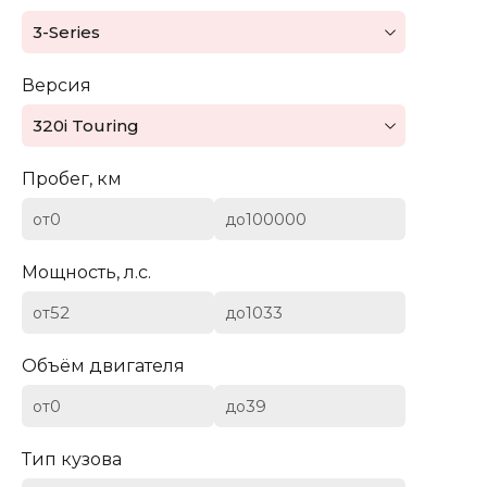
Mazda
3-Series
Mercedes-Benz
Версия
Mini
320i Touring
Aston Martin
Пробег, км
Bentley
от
до
BYD
Мощность, л.с.
Cadillac
от
до
Chevrolet
Объём двигателя
от
до
Citroen (DS)
Тип кузова
Dodge