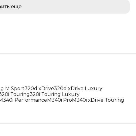
зить еще
ng M Sport
320d xDrive
320d xDrive Luxury
320i Touring
320i Touring Luxury
M340i Performance
M340i Pro
M340i xDrive Touring