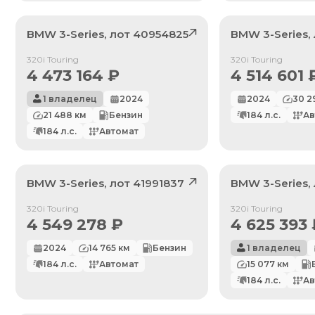
BMW
3-Series
, лот
40954825
BMW
3-Series
,
Продан
Продан
320i Touring
320i Touring
4 473 164
₽
4 514 601
1 владелец
2024
2024
30 2
21 488
км
Бензин
184
л.с.
Ав
184
л.с.
Автомат
BMW
3-Series
, лот
41991837
BMW
3-Series
,
Продан
Продан
320i Touring
320i Touring
4 549 278
₽
4 625 393
2024
14 765
км
Бензин
1 владелец
184
л.с.
Автомат
15 077
км
По умолчанию
184
л.с.
Ав
Цена: Дешевле