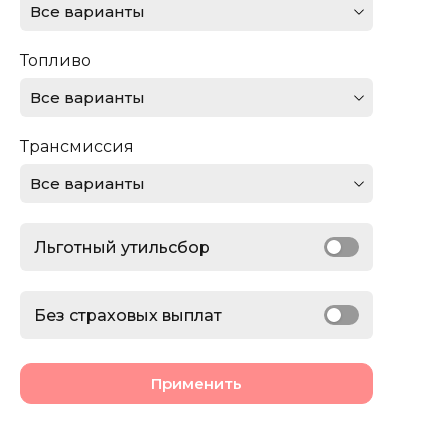
Все варианты
Ferrari
Топливо
Ford
Все варианты
GMC
Трансмиссия
Honda
Все варианты
Jaguar
Льготный утильсбор
Jeep
Lamborghini
Без страховых выплат
Land Rover
Применить
Lexus
Lincoln