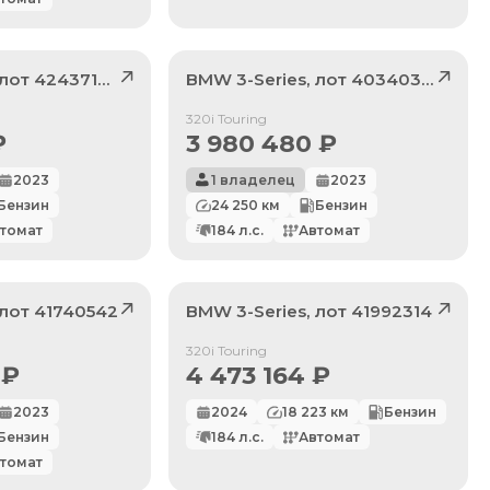
 лот
42437104
BMW
3-Series
, лот
40340372
Продан
320i Touring
₽
3 980 480
₽
2023
1 владелец
2023
Бензин
24 250
км
Бензин
томат
184
л.с.
Автомат
 лот
41740542
BMW
3-Series
, лот
41992314
Продан
320i Touring
₽
4 473 164
₽
2023
2024
18 223
км
Бензин
Бензин
184
л.с.
Автомат
томат