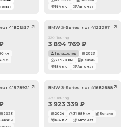
томат
184
л.с.
Автомат
 лот
41801537
BMW
3-Series
, лот
41332911
Продан
320i Touring
₽
3 894 769
₽
80
км
1 владелец
2023
4
л.с.
33 920
км
Бензин
184
л.с.
Автомат
 лот
41978921
BMW
3-Series
, лот
41682688
Продан
320i Touring
₽
3 923 339
₽
2023
2024
31 689
км
Бензин
Бензин
184
л.с.
Автомат
томат