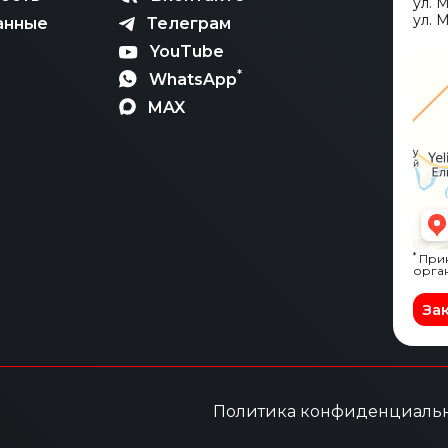
ул. 
ул. М
анные
Телеграм
YouTube
*
WhatsApp
MAX
*
Прин
орга
За
Политика конфиденциаль