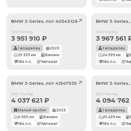
BMW
3-Series
, лот
40543126
BMW
3-Series
,
Продан
Продан
320i Touring
320i Touring
3 951 910
₽
3 967 561
1 владелец
2023
1 владелец
25 333
км
Бензин
24 539
км
184
л.с.
Автомат
184
л.с.
Ав
BMW
3-Series
, лот
41547935
BMW
3-Series
,
Продан
Продан
320i Touring
320i Touring
4 037 621
₽
4 094 762
Малый пробег
2023
1 владелец
6 050
км
Бензин
25 439
км
184
л.с.
Автомат
184
л.с.
Ав