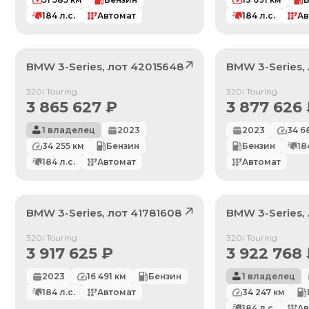
184
л.с.
Автомат
184
л.с.
Ав
BMW
3-Series
, лот
42015648
BMW
3-Series
,
Продан
Продан
320i Touring
320i Touring
3 865 627
₽
3 877 626
1 владелец
2023
2023
34 6
34 255
км
Бензин
Бензин
18
184
л.с.
Автомат
Автомат
BMW
3-Series
, лот
41781608
BMW
3-Series
,
Продан
Продан
320i Touring
320i Touring
3 917 625
₽
3 922 768
2023
16 491
км
Бензин
1 владелец
184
л.с.
Автомат
34 247
км
184
л.с.
Ав