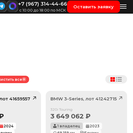
+7 (967) 314-44-66
Оставить заявку
с 10:00 до 18:00 по МСК
истить все
 лот
41659557
BMW
3-Series
, лот
41242715
/ 10
Продан
320i Touring
₽
3 649 062
₽
2024
1 владелец
2023
ензин
69 159
км
Бензин