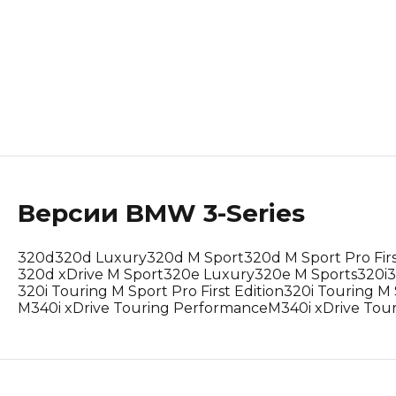
Lotus
Maserati
Mclaren
Peugeot
Polestar
Версии
BMW
3-Series
Porsche
320d
320d Luxury
320d M Sport
320d M Sport Pro Firs
Renault Korea (Samsung)
320d xDrive M Sport
320e Luxury
320e M Sports
320i
3
320i Touring M Sport Pro First Edition
320i Touring M 
M340i xDrive Touring Performance
M340i xDrive Tou
Rolls-Royce
Suzuki
Tesla