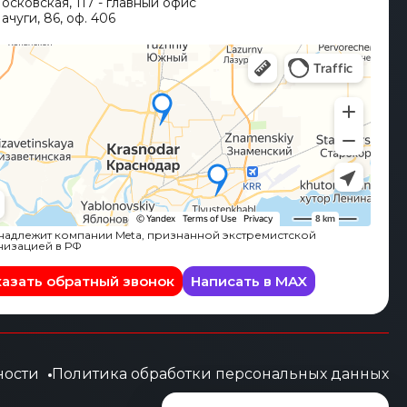
Московская, 117 - главный офис
ачуги, 86, оф. 406
адлежит компании Meta, признанной экстремистской
низацией в РФ
казать обратный звонок
Написать в MAX
ности
Политика обработки персональных данных