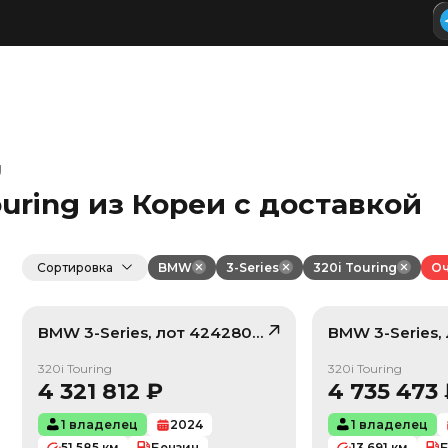
g
ouring из Кореи с доставкой
Сортировка
BMW
3-Series
320i Touring
Оч
BMW
3-Series
, лот
42428029
BMW
3-Series
,
/ 10
320i Touring
320i Touring
4 321 812
₽
4 735 473
1 владелец
2024
1 владелец
51 585
км
Бензин
13 691
км
Б