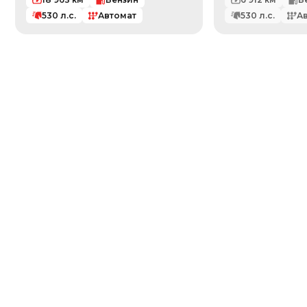
530
л.с.
Автомат
530
л.с.
А