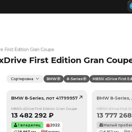
e First Edition Gran Coupe
Drive First Edition Gran Cou
Сортировка
BMW
8-Series
M850i xDrive First E
BMW
8-Series
, лот
41799957
BMW
8-Series
,
/ 10
Продан
M850i xDrive First Edition Gran Coupe
M850i xDrive First 
13 482 292
₽
13 777 268
1 владелец
2022
Малый пробе
18 963
км
Бензин
6 912
км
Б