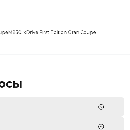
oupe
M850i xDrive First Edition Gran Coupe
росы
изы в области международного
орейских аукционных и дилерских