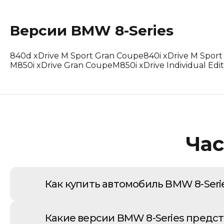
Lotus
Версии
BMW
8-Series
Maserati
840d xDrive M Sport Gran Coupe
840i xDrive M Spor
Mclaren
M850i xDrive Gran Coupe
M850i xDrive Individual Ed
Peugeot
Polestar
Porsche
Час
Renault Korea (Samsung)
Rolls-Royce
Как купить автомобиль BMW 8-Seri
Suzuki
Приобретение BMW 8-Series из Кореи - эт
Какие версии BMW 8-Series предс
автомобильного импорта. Начинается он с
Tesla