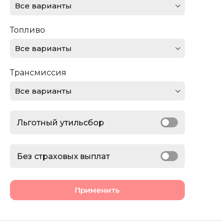
Все варианты
Ferrari
Топливо
Ford
Все варианты
GMC
Трансмиссия
Honda
Все варианты
Jaguar
Льготный утильсбор
Jeep
Lamborghini
Без страховых выплат
Land Rover
Применить
Lexus
Lincoln