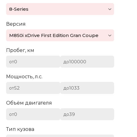
Mazda
8-Series
Mercedes-Benz
Версия
Mini
M850i xDrive First Edition Gran Coupe
Aston Martin
Пробег, км
Bentley
от
до
BYD
Мощность, л.с.
Cadillac
от
до
Chevrolet
Объём двигателя
от
до
Citroen (DS)
Тип кузова
Dodge