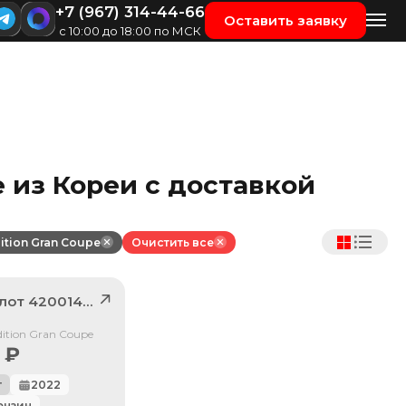
+7 (967) 314-44-66
Оставить заявку
с 10:00 до 18:00 по МСК
pe из Кореи с доставкой
dition Gran Coupe
Очистить все
 лот
42001409
Edition Gran Coupe
₽
г
2022
ензин