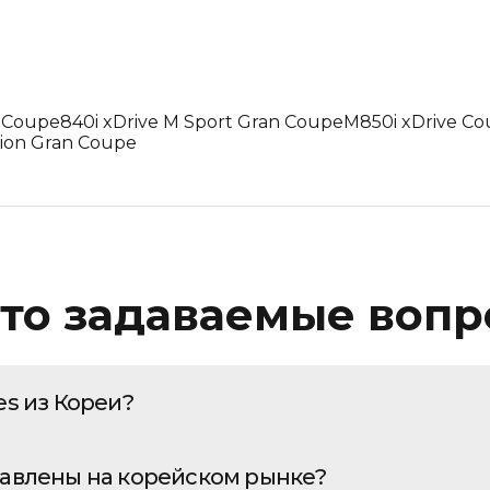
Пробег: Меньше
Пробег: Больше
По дате: Новые
t Coupe
840i xDrive M Sport Gran Coupe
M850i xDrive C
По дате: Старые
ition Gran Coupe
то задаваемые воп
es из Кореи?
о многоэтапный процесс, требующий глубокой эксперт
тавлены на корейском рынке?
 профессионального подбора автомобиля на ведущих к