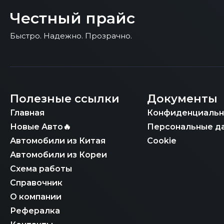
Ключевым фактором выбора «Честный Прайс
обеспечивая доставку высокооснащенного 
обременений, что критически важно для ав
Честный прайс
сложность мультимодальной транспортиров
и его корректному документальному офор
соответствии с регламентами Таможенного
Быстро. Надежно. Прозрачно.
условием для успешной таможенной очистк
документов - включая СБКТС (Свидетельств
оформление электронного ПТС - обеспечив
стоимость в договоре, предоставляя клиен
Кореи абсолютно безопасным.
Полезные ссылки
Документы
Главная
Конфиденциальн
Новые Авто🔥
Персональные д
Автомобили из Китая
Cookie
Автомобили из Кореи
Схема работы
Справочник
О компании
Рефералка