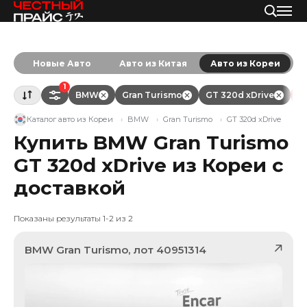
Новые Авто
Авто из Китая
Авто из Кореи
1
BMW
Gran Turismo
GT 320d xDrive
О
Каталог авто из Кореи
BMW
Gran Turismo
GT 320d xDrive
Купить BMW Gran Turismo
GT 320d xDrive из Кореи с
доставкой
Показаны результаты 1-2 из 2
BMW
Gran Turismo
, лот
40951314