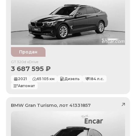
Продан
GT 320d xDrive
3 687 595
₽
2021
65 105
км
Дизель
184
л.с.
Автомат
BMW
Gran Turismo
, лот
41331857