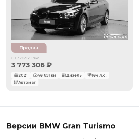
Продан
GT 320d xDrive
3 773 306
₽
2021
48 651
км
Дизель
184
л.с.
Автомат
Версии
BMW
Gran Turismo