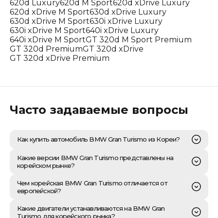
620d Luxury
620d M Sport
620d xDrive Luxury
620d xDrive M Sport
630d xDrive Luxury
630d xDrive M Sport
630i xDrive Luxury
630i xDrive M Sport
640i xDrive Luxury
640i xDrive M Sport
GT 320d M Sport Premium
GT 320d Premium
GT 320d xDrive
GT 320d xDrive Premium
Часто задаваемые вопросы
Как купить автомобиль BMW Gran Turismo из Кореи?
Приобретение BMW Gran Turismo из Республики
Какие версии BMW Gran Turismo представлены на
Корея – это структурированный процесс, который
корейском рынке?
«Честный Прайс» берет на себя полностью. Наш
алгоритм начинается с детального подбора
BMW Gran Turismo - это уникальный сегмент, который
Чем корейская BMW Gran Turismo отличается от
автомобиля на ведущих корейских аукционах и
традиционно популярен на корейском рынке
европейской?
закрытых дилерских площадках, с учетом всех
благодаря идеальному сочетанию премиального
технических характеристик, истории эксплуатации и
комфорта, вместительности и динамики. При импорте
Основное отличие BMW Gran Turismo,
Какие двигатели устанавливаются на BMW Gran
подтвержденного пробега. После согласования
через «Честный Прайс» клиенты могут рассчитывать
импортируемого из Южной Кореи, от европейского
Turismo для корейского рынка?