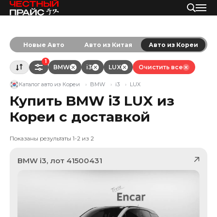
Новые Авто
Авто из Китая
Авто из Кореи
1
BMW
i3
LUX
Очистить все
Каталог авто из Кореи
BMW
i3
LUX
Купить BMW i3 LUX из
Кореи с доставкой
Показаны результаты 1-2 из 2
BMW
i3
, лот
41500431