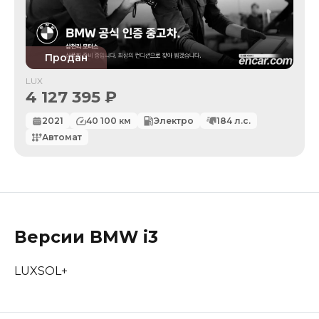
Продан
LUX
4 127 395
₽
2021
40 100
км
Электро
184
л.с.
Автомат
Версии
BMW
i3
LUX
SOL+