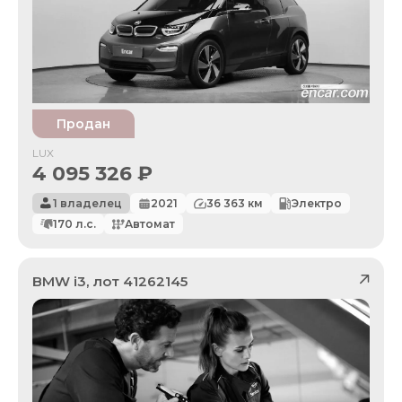
Продан
LUX
4 095 326
₽
1 владелец
2021
36 363
км
Электро
170
л.с.
Автомат
BMW
i3
, лот
41262145