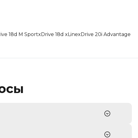
ive 18d M Sport
xDrive 18d xLine
xDrive 20i Advantage
росы
стный Прайс» превращает в максимально
омобиля на ведущих корейских аукционах и