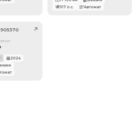
317
л.с.
Автомат
1905370
dition
₽
г
2024
ензин
томат