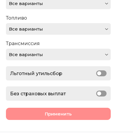
Все варианты
Ferrari
Топливо
Ford
Все варианты
GMC
Трансмиссия
Honda
Все варианты
Jaguar
Льготный утильсбор
Jeep
Lamborghini
Без страховых выплат
Land Rover
Применить
Lexus
Lincoln