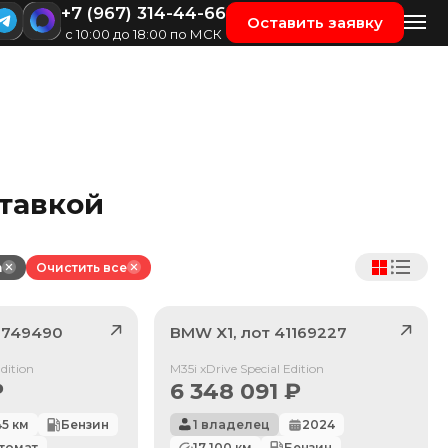
+7 (967) 314-44-66
Оставить заявку
с 10:00 до 18:00 по МСК
ставкой
n
Очистить все
1749490
BMW
X1
, лот
41169227
Продан
dition
M35i xDrive Special Edition
₽
6 348 091
₽
45
км
Бензин
1 владелец
2024
томат
17 100
км
Бензин