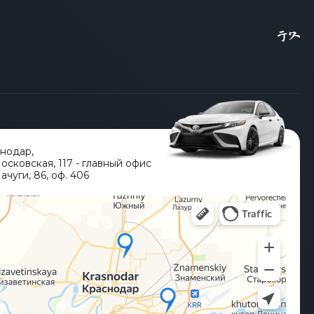
кой экспертизе в отношении импорта в
тное оформление документации на силовой
 из Кореи и заканчивая оперативным
кую чистоту и беспрепятственную
ридически чистую легализацию BMW X1 в
тановка системы ЭРА-ГЛОНАСС, даже для
ой стоимости по договору, что
м для импорта премиальных автомобилей.
снодар
,
Московская, 117 - главный офис
ачуги, 86, оф. 406