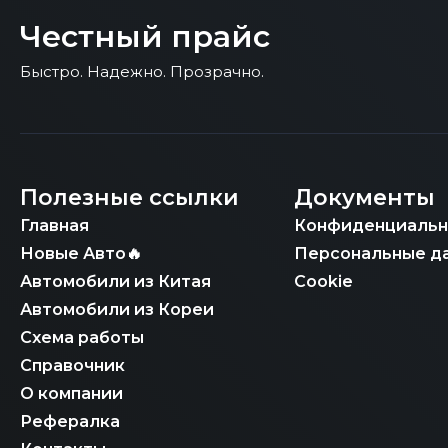
Ключевое преимущество нашей компании за
экологическому классу всем требованиям 
Честный прайс
Таможенный союз. Мы берем на себя всю ц
агрегат и его сертификация являются нео
таможенным оформлением (растаможка) с 
Быстро. Надежно. Прозрачно.
постановку вашего BMW X1 на учет в Росси
России, включая получение всех необходим
самых новых электрических версий. Клиент
обеспечивает полную прозрачность сделки
Полезные ссылки
Документы
Главная
Конфиденциальн
Новые Авто🔥
Персональные д
Автомобили из Китая
Cookie
Автомобили из Кореи
Схема работы
Справочник
О компании
Рефералка