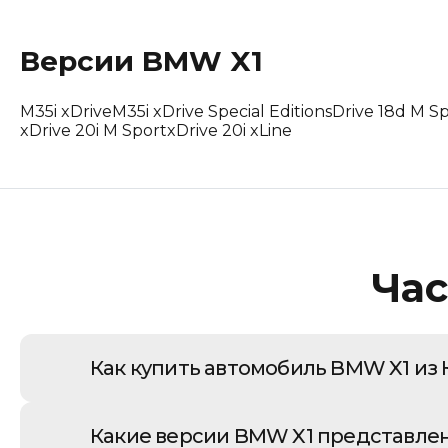
Lotus
Версии
BMW
X1
Maserati
M35i xDrive
M35i xDrive Special Edition
sDrive 18d M S
Mclaren
xDrive 20i M Sport
xDrive 20i xLine
Peugeot
Polestar
Porsche
Час
Renault Korea (Samsung)
Rolls-Royce
Как купить автомобиль BMW X1 из 
Suzuki
Покупка BMW X1 из Южной Кореи – это стр
Какие версии BMW X1 представле
простой и прозрачный процесс. Наш полный
Tesla