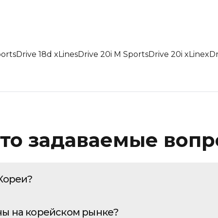
Пробег: Меньше
Пробег: Больше
По дате: Новые
port
sDrive 18d xLine
sDrive 20i M Sport
sDrive 20i xLine
xDr
По дате: Старые
то задаваемые воп
Кореи?
атегически выгодное решение, которое компания «Че
ны на корейском рынке?
 цикл импорта начинается с тщательного подбора авт