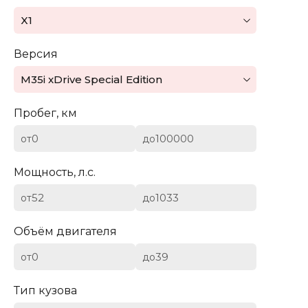
Mazda
X1
Mercedes-Benz
Версия
Mini
M35i xDrive Special Edition
Aston Martin
Пробег, км
Bentley
от
до
BYD
Мощность, л.с.
Cadillac
от
до
Chevrolet
Объём двигателя
от
до
Citroen (DS)
Тип кузова
Dodge