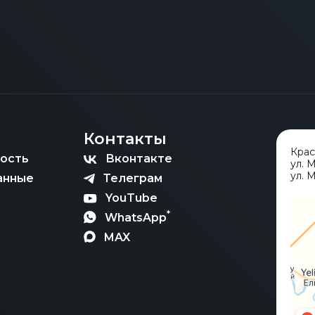
ключается в комплексной логистической и юридичес
технического регламента Таможенного союза. Коррек
епочку, начиная от мультимодальной транспортировки
тъемлемой частью процесса, гарантирующего юридичес
оптимизацией платежей. Мы гарантируем быструю и ю
и, минимизируя любые риски.
ых разрешительных документов, таких как СБКТС и ус
 получает финансовую гарантию фиксированной итогов
 и делает «Честный Прайс» вашим надежным партнеро
Контакты
Кра
ость
Вконтакте
ул. 
ул. М
анные
Телеграм
YouTube
*
WhatsApp
MAX