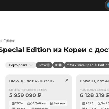
al Edition
pecial Edition из Кореи с до
Сортировка
BMW
X1
M35i xDrive Special Editio
BMW
X1
, лот
42087302
BMW
X1
, лот
4
Продан
Продан
M35i xDrive Special Edition
M35i xDrive Special E
5 959 090
₽
6 128 219
2024
54 246
км
Бензин
2024
54 2
317
л.с.
Автомат
317
л.с.
Ав