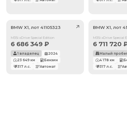
BMW
X1
, лот
41105323
BMW
X1
, лот
4
Продан
Продан
M35i xDrive Special Edition
M35i xDrive Special E
6 686 349
₽
6 711 720
1 владелец
2024
Малый пробе
23 649
км
Бензин
4 178
км
Б
317
л.с.
Автомат
317
л.с.
Ав