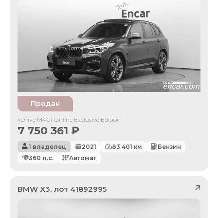
Продан
xDrive M40i Online Exclusive Edition
7 750 361
₽
1 владелец
2021
83 401
км
Бензин
360
л.с.
Автомат
BMW
X3
, лот
41892995