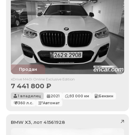
Продан
xDrive M40i Online Exclusive Edition
7 441 800
₽
1 владелец
2021
93 000
км
Бензин
360
л.с.
Автомат
BMW
X3
, лот
41561928