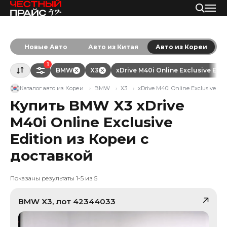
Новые Авто
Авто из Китая
Авто из Кореи
1
BMW
X3
xDrive M40i Online Exclusive Edit
Каталог авто из Кореи
BMW
X3
xDrive M40i Online Exclusive Edi
Купить BMW X3 xDrive
M40i Online Exclusive
Edition из Кореи с
доставкой
Показаны результаты 1-5 из 5
BMW
X3
, лот
42344033