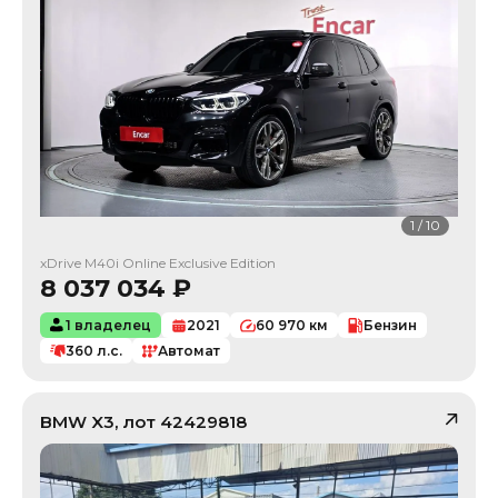
1
/
10
xDrive M40i Online Exclusive Edition
8 037 034
₽
1 владелец
2021
60 970
км
Бензин
360
л.с.
Автомат
BMW
X3
, лот
42429818