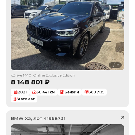
1
/
10
xDrive M40i Online Exclusive Edition
8 148 801
₽
2021
30 441
км
Бензин
360
л.с.
Автомат
BMW
X3
, лот
41968731