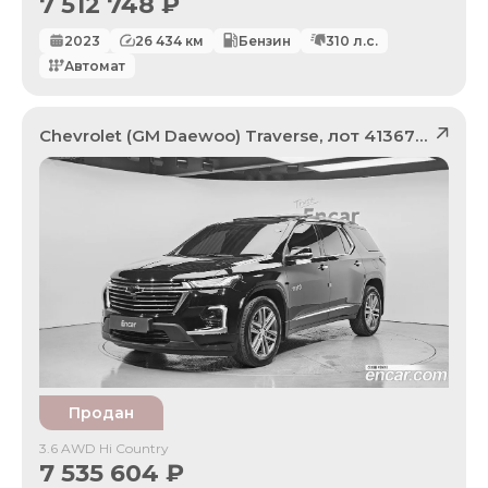
7 512 748
₽
2023
26 434
км
Бензин
310
л.с.
Автомат
Chevrolet (GM Daewoo)
Traverse
, лот
41367047
Продан
3.6 AWD Hi Country
7 535 604
₽