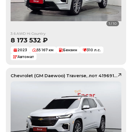
1
/
10
3.6 AWD Hi Country
8 173 532
₽
2023
55 167
км
Бензин
310
л.с.
Автомат
Chevrolet (GM Daewoo)
Traverse
, лот
41969173