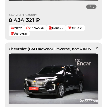
1
/
10
3.6 AWD Hi Country
8 434 321
₽
2022
33 945
км
Бензин
310
л.с.
Автомат
Chevrolet (GM Daewoo)
Traverse
, лот
41605050