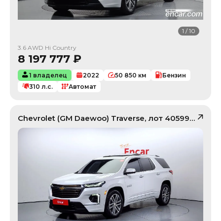
1
/
10
3.6 AWD Hi Country
8 197 777
₽
1 владелец
2022
50 850
км
Бензин
310
л.с.
Автомат
Chevrolet (GM Daewoo)
Traverse
, лот
40599533