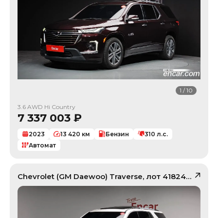
1
/
10
3.6 AWD Hi Country
7 337 003
₽
2023
13 420
км
Бензин
310
л.с.
Автомат
Chevrolet (GM Daewoo)
Traverse
, лот
41824395