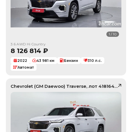
1
/
10
3.6 AWD Hi Country
8 126 814
₽
2022
43 981
км
Бензин
310
л.с.
Автомат
Chevrolet (GM Daewoo)
Traverse
, лот
41816434