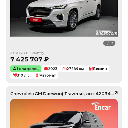
1
/
10
3.6 AWD Hi Country
7 425 707
₽
1 владелец
2023
27 189
км
Бензин
310
л.с.
Автомат
Chevrolet (GM Daewoo)
Traverse
, лот
42034212