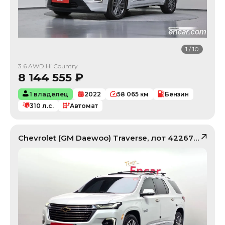
1
/
10
3.6 AWD Hi Country
8 144 555
₽
1 владелец
2022
58 065
км
Бензин
310
л.с.
Автомат
Chevrolet (GM Daewoo)
Traverse
, лот
42267955