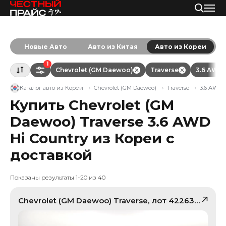
Новые Авто
Авто из Китая
Авто из Кореи
1
Chevrolet (GM Daewoo)
Traverse
3.6 AWD 
Каталог авто из Кореи
Chevrolet (GM Daewoo)
Traverse
3.6 AWD 
Купить Chevrolet (GM
Daewoo) Traverse 3.6 AWD
Hi Country из Кореи с
доставкой
Показаны результаты 1-20 из 40
Chevrolet (GM Daewoo)
Traverse
, лот
42263109