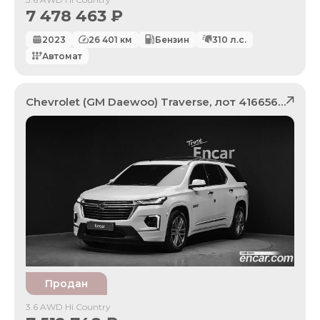
7 478 463
₽
2023
26 401
км
Бензин
310
л.с.
Автомат
Chevrolet (GM Daewoo)
Traverse
, лот
41665641
Продан
3.6 AWD Hi Country