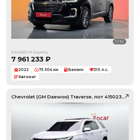
1
/
10
3.6 AWD Hi Country
7 961 233
₽
2022
75 304
км
Бензин
310
л.с.
Автомат
Chevrolet (GM Daewoo)
Traverse
, лот
41502310