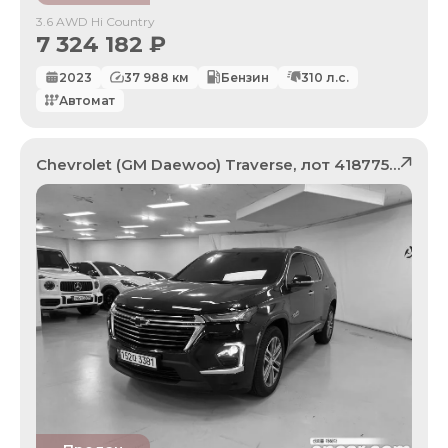
3.6 AWD Hi Country
7 324 182
₽
2023
37 988
км
Бензин
310
л.с.
Автомат
Chevrolet (GM Daewoo)
Traverse
, лот
41877599