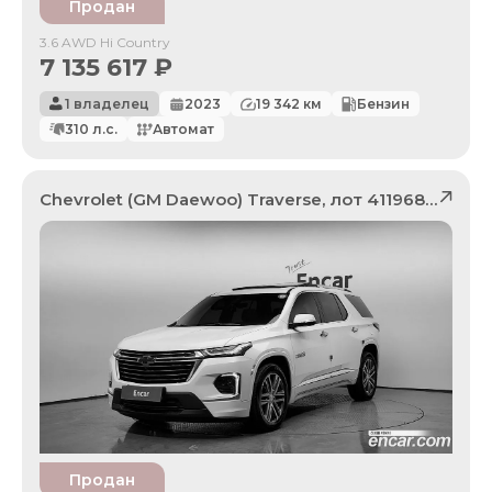
Продан
3.6 AWD Hi Country
7 135 617
₽
1 владелец
2023
19 342
км
Бензин
310
л.с.
Автомат
Chevrolet (GM Daewoo)
Traverse
, лот
41196897
Продан