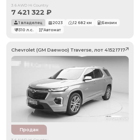
3.6 AWD Hi Country
7 421 322
₽
1 владелец
2023
12 682
км
Бензин
310
л.с.
Автомат
Chevrolet (GM Daewoo)
Traverse
, лот
41521717
Продан
3.6 AWD Hi Country