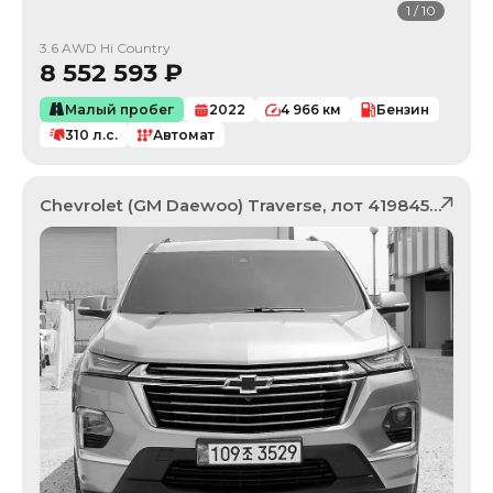
1
/
10
3.6 AWD Hi Country
8 552 593
₽
Малый пробег
2022
4 966
км
Бензин
310
л.с.
Автомат
Chevrolet (GM Daewoo)
Traverse
, лот
41984522