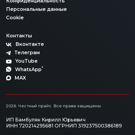
Конфиденциальность
сложный процесс, но с правильным партнером он
становится абсолютно реальным и выгодным. Чтобы
Персональные данные
не растеряться в многообразии вариантов и правил,
просто свяжитесь с нашими менеджерами. Мы
Cookie
рассчитаем итоговую стоимость «под ключ», честно
расскажем обо всех этапах и поможем вам стать
владельцем автомобиля мечты по самой
Контакты
справедливой цене.
Вконтакте
Телеграм
YouTube
*
WhatsApp
MAX
2026
. Честный прайс.
Все права защищены.
ИП Бамбуляк Кирилл Юрьевич
ИНН 720214295681
ОГРНИП 319237500386189