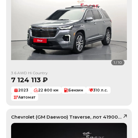
1
/
10
3.6 AWD Hi Country
7 124 113
₽
2023
22 800
км
Бензин
310
л.с.
Автомат
Chevrolet (GM Daewoo)
Traverse
, лот
41900229