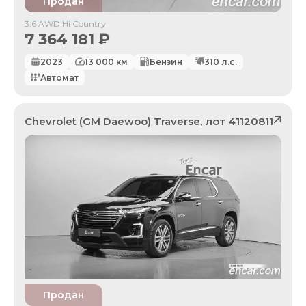
Продан
3.6 AWD Hi Country
7 364 181
₽
2023
13 000
км
Бензин
310
л.с.
Автомат
Chevrolet (GM Daewoo)
Traverse
, лот
41120811
Продан