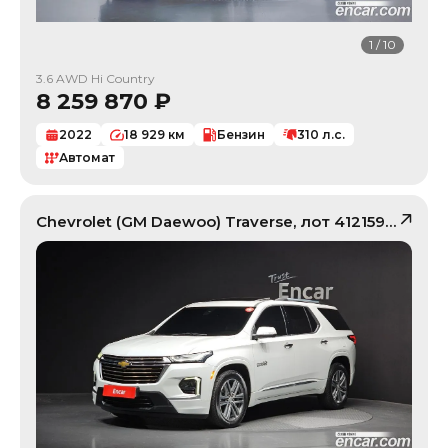
1
/
10
3.6 AWD Hi Country
8 259 870
₽
2022
18 929
км
Бензин
310
л.с.
Автомат
Chevrolet (GM Daewoo)
Traverse
, лот
41215978