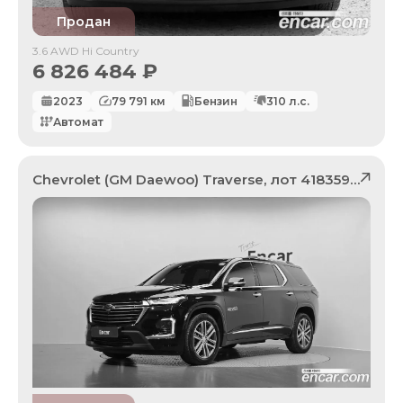
Продан
3.6 AWD Hi Country
6 826 484
₽
2023
79 791
км
Бензин
310
л.с.
Автомат
Chevrolet (GM Daewoo)
Traverse
, лот
41835992