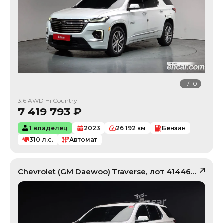
1
/
10
3.6 AWD Hi Country
7 419 793
₽
1 владелец
2023
26 192
км
Бензин
310
л.с.
Автомат
Chevrolet (GM Daewoo)
Traverse
, лот
41446294