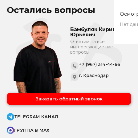
Остались вопросы
Осмотр
Нет дан
Бамбуляк Кирилл
Юрьевич
Ответим на все
интересующие вас
вопросы
+7 (967) 314-44-66
г. Краснодар
Заказать обратный звонок
TELEGRAM КАНАЛ
ГРУППА В MAX