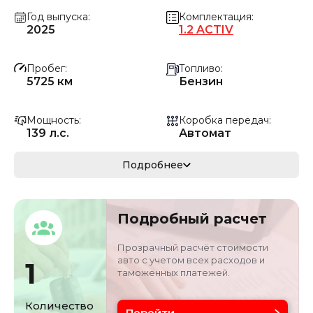
Год выпуска
Комплектация
2025
1.2 ACTIV
Пробег
Топливо
5725 км
Бензин
Мощность
Коробка передач
139 л.с.
Автомат
Мощность
Кузов
Подробнее
102.23 кВ
Внедорожник
Объём двигателя
Цвет
Подробный расчет
1.2 л
Желтый
Прозрачный расчёт стоимости
авто с учетом всех расходов и
1
таможенных платежей.
Количество
Перейти