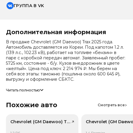
ГРУППА В VK
Дополнительная информация
В продаже Chevrolet (GM Daewoo) Trax 2025 года.
Автомобиль доставляется из Кореи. Под капотом 1.2 л.
(139 л.с., 102.23 кВ), работает на топливе «бензин» в
паре с коробкой передач автомат. Заявленный пробег:
5725 км, состояние - б/у. Кузов внедорожник в цвете
«желтый». Цена под ключ: 2 214 974 ₽. Мы берем на
себя все этапы: таможню (пошлина около 600 645 ₽),
выгрузку и оформление СБКТС.
Цена зависит от курса валют, точный расчет
Читать полностью
запрашивайте у менеджера. Предоставим детальный
отчет об авто и смету доставки. Мы на связи 24/7.
Похожие авто
Смотреть все
Число собственников по истории обращений - 1,
случаев ДТП по данным страховой - не зафиксировано.
Случаев угона не зафиксировано.
Chevrolet (GM Daewoo) Trax, лот 42206376
1.2 RS
1.4 Premier