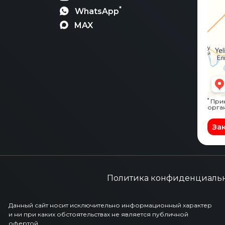
*
WhatsApp
MAX
*
Прин
орга
За
Политика конфиденциаль
Данный сайт носит исключительно информационный характер
и ни при каких обстоятельствах не является публичной
офертой