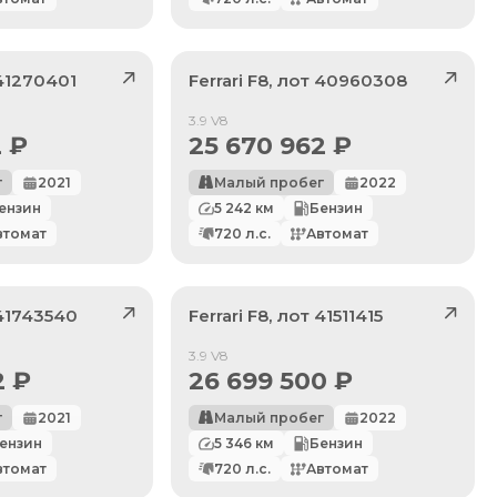
41270401
Ferrari
F8
, лот
40960308
Продан
3.9 V8
2
₽
25 670 962
₽
г
2021
Малый пробег
2022
ензин
5 242
км
Бензин
втомат
720
л.с.
Автомат
41743540
Ferrari
F8
, лот
41511415
Продан
3.9 V8
2
₽
26 699 500
₽
г
2021
Малый пробег
2022
ензин
5 346
км
Бензин
втомат
720
л.с.
Автомат