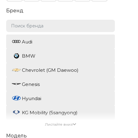
Бренд
Audi
BMW
Chevrolet (GM Daewoo)
Genesis
Hyundai
KG Mobility (Ssangyong)
Листайте вниз
Kia
Модель