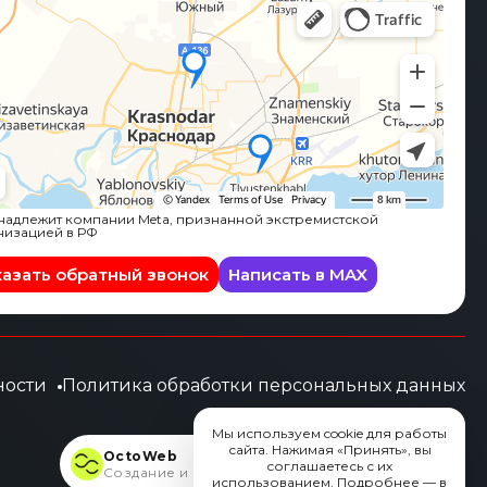
адлежит компании Meta, признанной экстремистской
низацией в РФ
казать обратный звонок
Написать в MAX
ности
Политика обработки персональных данных
Мы используем cookie для работы
сайта. Нажимая «Принять», вы
OctoWeb
соглашаетесь с их
Создание и продвижение сайтов
использованием. Подробнее — в