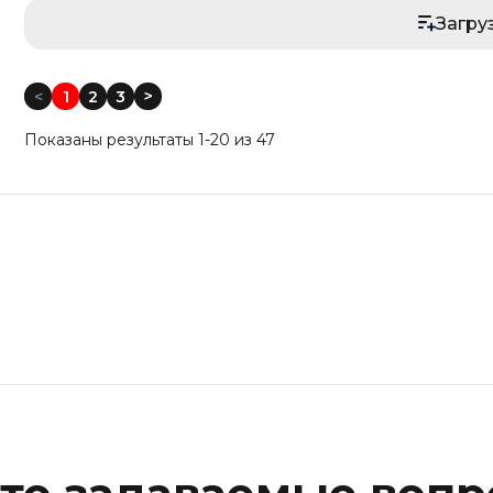
Загру
Год выпуска: Меньше
Год выпуска: Больше
<
1
2
3
<
Пробег: Меньше
Показаны результаты 1-20 из 47
Пробег: Больше
По дате: Новые
По дате: Старые