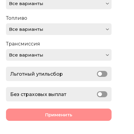
Все варианты
Ferrari
Топливо
Ford
Все варианты
GMC
Трансмиссия
Honda
Все варианты
Jaguar
Льготный утильсбор
Jeep
Lamborghini
Без страховых выплат
Land Rover
Применить
Lexus
Lincoln