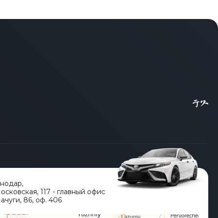
ридическом статусе и логистическом плече.
 F8 на учет в ГИБДД «под ключ».
, минимальными пробегами и насыщенными
ентов, таких как Свидетельство о
ировым спецификациям.
ой банковской цепочкой, покупка Ferrari
полный цикл импорта", начиная с
 средства (ЭПТС), что является критически
йс» гарантирует, что каждый
чивая детальную предпродажную инспекцию
кого технического состояния такого
в LSI-запросе "импорт авто из Кореи".
а, а также обеспечивает
приобретением столь высокодинамичного и
окументов. Мы гарантируем, что при
х разрешительных документов, включая
ой итоговой цене.
ючая сведения об экологическом классе и
хождения таможни в России. Наша
юридической экспертизе, критически
бые риски, связанные с их легальным
мультимодальных схем транспортировки
соответствии с требованиями Таможенного
ентации, включая получение СБКТС
ГЛОНАСС, обеспечивает быструю
тию выполнения всех обязательств по
 проводником в мире импорта
снодар
,
Московская, 117 - главный офис
ачуги, 86, оф. 406