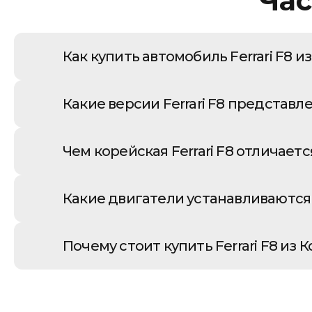
Час
Toyota
Как купить автомобиль Ferrari F8 и
Volkswagen
Приобретение эксклюзивного суперкара, та
Volvo
Какие версии Ferrari F8 представ
требующей привлечения профессионального
подбора автомобиля на ведущих аукционны
На корейском рынке, являющемся ключевы
технического состояния (car condition rep
Чем корейская Ferrari F8 отличает
наиболее востребованные версии Ferrari F8
согласования финальной цены и подписани
наших клиентов, оснащены легендарным 3.9
По своей технической сути Ferrari F8, как
логистику до порта отправления, гарантир
спецификациям этого среднемоторного су
Какие двигатели устанавливаются н
силовой установкой – легендарным 3.9-ли
позволяет нам находить экземпляры с опт
Далее следует этап международной мульт
передач DCT. Ключевые различия, как прав
На все версии суперкара Ferrari F8, предст
состоянием, гарантируя, что выбранная вам
страхованием груза на всем маршруте след
корейские версии часто поставляются с б
Почему стоит купить Ferrari F8 из
легендарный 3.9-литровый двигатель V8 с 
оформление, включая правильное деклариро
рынке (например, элементы карбонового о
Независимо от того, будет ли это Tributo 
имеет рабочий объем 3902 см³ и развивает
соответствии с действующим законодатель
Приобретение эксклюзивного суперкара Fer
адаптированными под Южную Корею настро
комплектации и юридической чистоты сдел
ступенчатой роботизированной коробкой п
документации - Свидетельства о безопасно
юридическую чистоту и безупречное техни
перевозку, а также профессиональное и к
пакетами заводских опций и подтвержденн