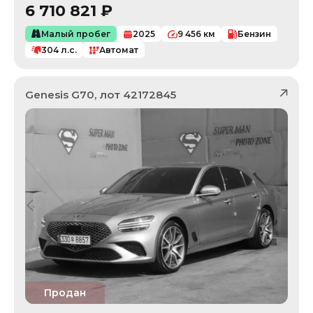
6 710 821
₽
Малый пробег
2025
9 456
км
Бензин
304
л.с.
Автомат
Genesis
G70
, лот
42172845
Продан