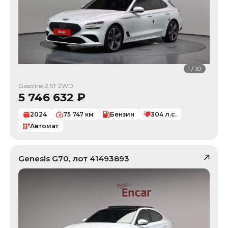
1
/
10
Gasoline 2.5T 2WD
5 746 632
₽
2024
75 747
км
Бензин
304
л.с.
Автомат
Genesis
G70
, лот
41493893