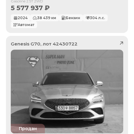
Gasoline 2.5T 2WD
5 577 937
₽
2024
38 439
км
Бензин
304
л.с.
Автомат
Genesis
G70
, лот
42430722
Продан