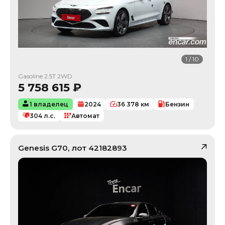
1
/
10
Gasoline 2.5T 2WD
5 758 615
₽
1 владелец
2024
36 378
км
Бензин
304
л.с.
Автомат
Genesis
G70
, лот
42182893