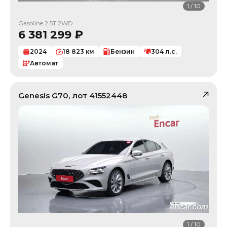
1
/
10
Gasoline 2.5T 2WD
6 381 299
₽
2024
18 823
км
Бензин
304
л.с.
Автомат
Genesis
G70
, лот
41552448
1
/
10