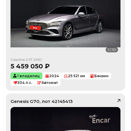
1
/
10
Gasoline 2.5T 2WD
5 459 050
₽
1 владелец
2024
25 521
км
Бензин
304
л.с.
Автомат
Genesis
G70
, лот
42145413