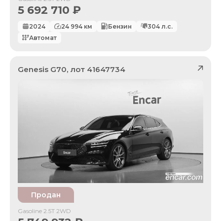
5 692 710
₽
2024
24 994
км
Бензин
304
л.с.
Автомат
Genesis
G70
, лот
41647734
Продан
Gasoline 2.5T 2WD