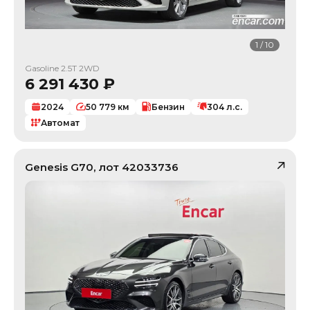
1
/
10
Gasoline 2.5T 2WD
6 291 430
₽
2024
50 779
км
Бензин
304
л.с.
Автомат
Genesis
G70
, лот
42033736