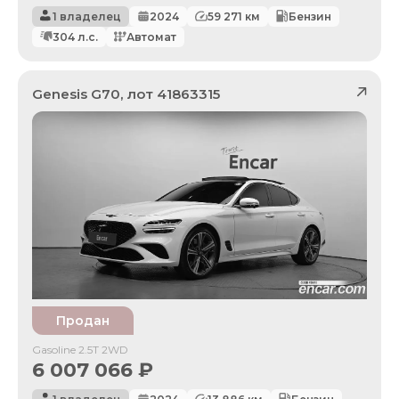
1 владелец
2024
59 271
км
Бензин
304
л.с.
Автомат
Genesis
G70
, лот
41863315
Продан
Gasoline 2.5T 2WD
6 007 066
₽