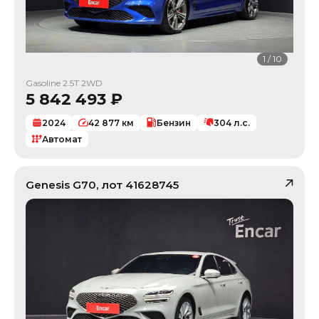
1
/
10
Gasoline 2.5T 2WD
5 842 493
₽
2024
42 877
км
Бензин
304
л.с.
Автомат
Genesis
G70
, лот
41628745