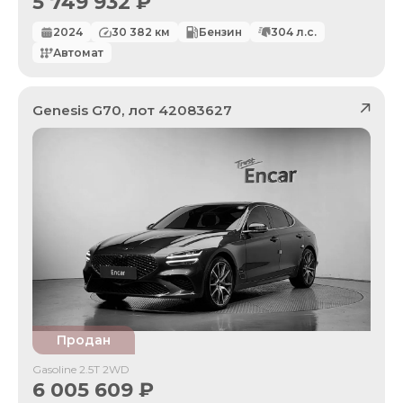
5 749 932
₽
2024
30 382
км
Бензин
304
л.с.
Автомат
Genesis
G70
, лот
42083627
Продан
Gasoline 2.5T 2WD
6 005 609
₽