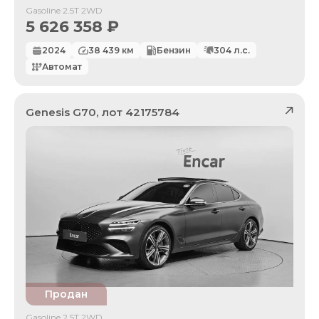
Gasoline 2.5T 2WD
5 626 358
₽
2024
38 439
км
Бензин
304
л.с.
Автомат
Genesis
G70
, лот
42175784
Продан
Gasoline 2.5T 2WD