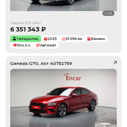
1
/
10
Gasoline 2.5T 2WD
6 351 343
₽
1 владелец
2025
15 596
км
Бензин
304
л.с.
Автомат
Genesis
G70
, лот
40752759