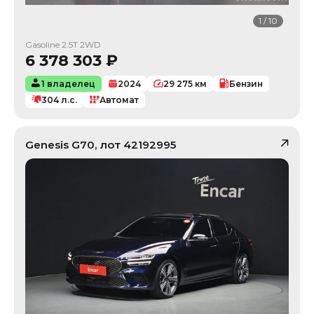
1
/
10
Gasoline 2.5T 2WD
6 378 303
₽
1 владелец
2024
29 275
км
Бензин
304
л.с.
Автомат
Genesis
G70
, лот
42192995