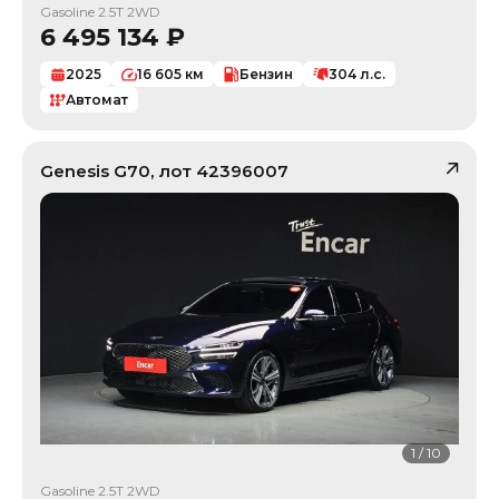
Gasoline 2.5T 2WD
6 495 134
₽
2025
16 605
км
Бензин
304
л.с.
Автомат
Genesis
G70
, лот
42396007
1
/
10
Gasoline 2.5T 2WD