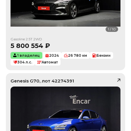
1
/
10
Gasoline 2.5T 2WD
5 800 554
₽
1 владелец
2024
26 780
км
Бензин
304
л.с.
Автомат
Genesis
G70
, лот
42274391