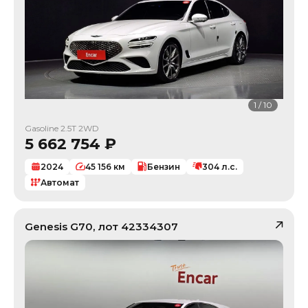
1
/
10
Gasoline 2.5T 2WD
5 662 754
₽
2024
45 156
км
Бензин
304
л.с.
Автомат
Genesis
G70
, лот
42334307