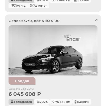
1 владелец
2024
13 886
км
Бензин
304
л.с.
Автомат
Genesis
G70
, лот
41834100
Продан
Gasoline 2.5T 2WD
6 045 608
₽
1 владелец
2024
76 668
км
Бензин