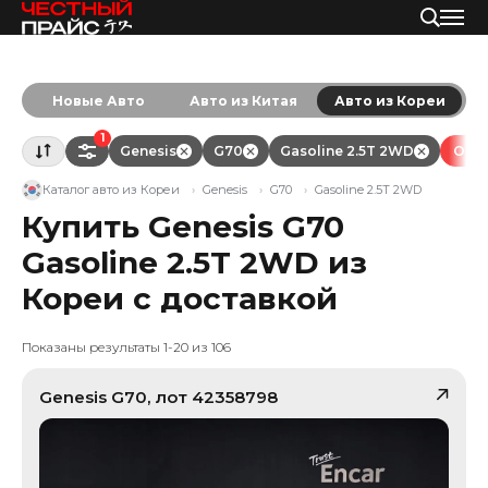
Новые Авто
Авто из Китая
Авто из Кореи
1
Genesis
G70
Gasoline 2.5T 2WD
Очис
Каталог авто из Кореи
Genesis
G70
Gasoline 2.5T 2WD
Купить Genesis G70
Gasoline 2.5T 2WD из
Кореи с доставкой
Показаны результаты 1-20 из 106
Genesis
G70
, лот
42358798