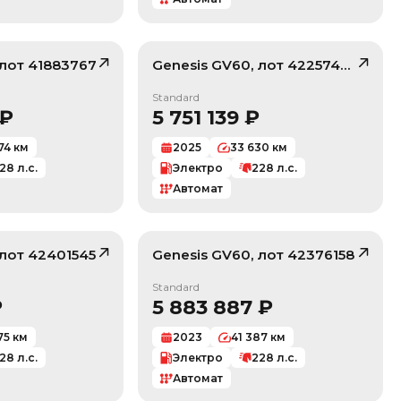
 лот
41883767
Genesis
GV60
, лот
42257444
/ 10
/ 10
Standard
₽
5 751 139
₽
74
км
2025
33 630
км
28
л.с.
Электро
228
л.с.
Автомат
 лот
42401545
Genesis
GV60
, лот
42376158
/ 10
/ 10
Standard
₽
5 883 887
₽
75
км
2023
41 387
км
28
л.с.
Электро
228
л.с.
Автомат