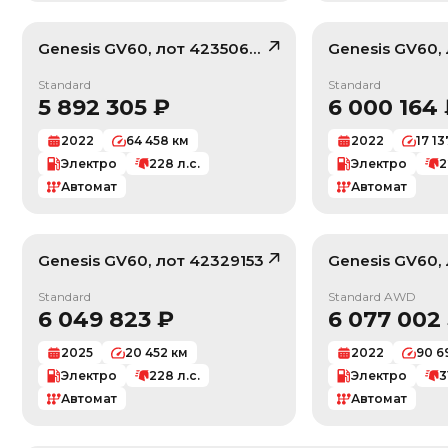
Genesis
GV60
, лот
42350630
Genesis
GV60
,
/ 10
Standard
Standard
5 892 305
₽
6 000 164
2022
64 458
км
2022
17 13
Электро
228
л.с.
Электро
2
Автомат
Автомат
Genesis
GV60
, лот
42329153
Genesis
GV60
,
/ 10
Standard
Standard AWD
6 049 823
₽
6 077 002
2025
20 452
км
2022
90 6
По умолчанию
Электро
228
л.с.
Электро
3
Цена: Дешевле
Автомат
Автомат
Цена: Дороже