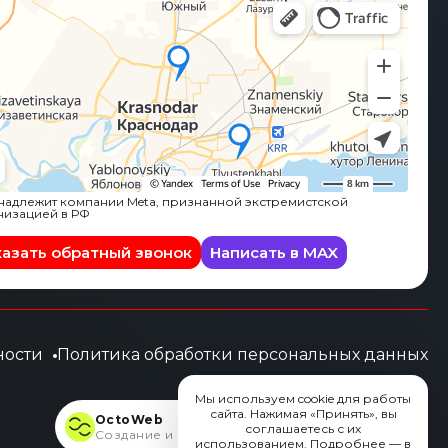
адлежит компании Meta, признанной экстремистской
низацией в РФ
казать обратный звонок
Написать в MAX
ности
Политика обработки персональных данных
Мы используем cookie для работы
сайта. Нажимая «Принять», вы
OctoWeb
соглашаетесь с их
Создание и продвижение сайтов
использованием. Подробнее — в