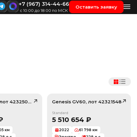
+7 (967) 314-44-66
Оставить заявку
с 10:00 до 18:00 по МСК
 лот
42325009
Genesis
GV60
, лот
42321548
/ 10
/ 10
Standard
₽
5 510 654
₽
05
км
2022
61 798
км
28
л.с.
Электро
228
л.с.