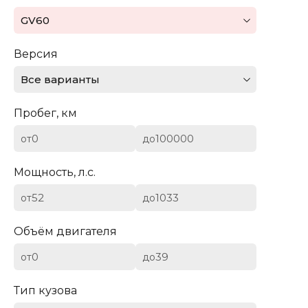
Mazda
GV60
Mercedes-Benz
Версия
Mini
Все варианты
Aston Martin
Пробег, км
Bentley
от
до
BYD
Мощность, л.с.
Cadillac
от
до
Chevrolet
Объём двигателя
от
до
Citroen (DS)
Тип кузова
Dodge