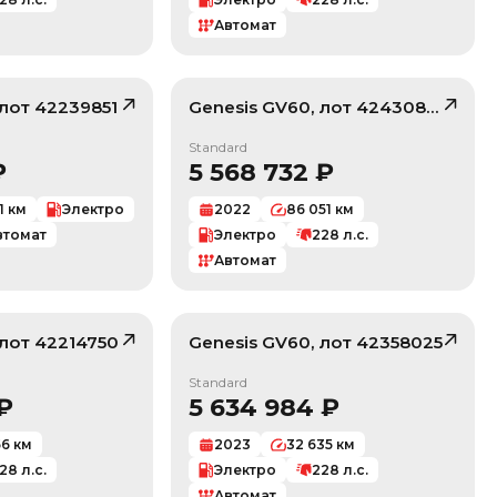
Автомат
 лот
42239851
Genesis
GV60
, лот
42430845
/ 10
/ 10
Standard
₽
5 568 732
₽
1
км
Электро
2022
86 051
км
втомат
Электро
228
л.с.
Автомат
 лот
42214750
Genesis
GV60
, лот
42358025
/ 10
/ 10
Standard
₽
5 634 984
₽
56
км
2023
32 635
км
28
л.с.
Электро
228
л.с.
Автомат