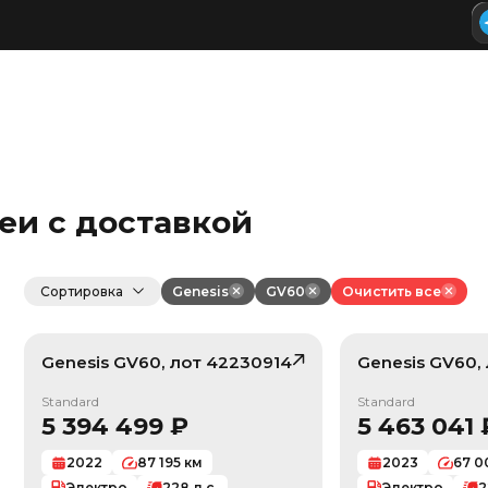
реи с доставкой
Сортировка
Genesis
GV60
Очистить все
Genesis
GV60
, лот
42230914
Genesis
GV60
,
/ 10
Standard
Standard
5 394 499
₽
5 463 041
2022
87 195
км
2023
67 0
Электро
228
л.с.
Электро
2