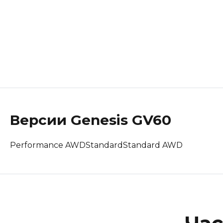
Lotus
Maserati
Mclaren
Peugeot
Polestar
Версии
Genesis
GV60
Porsche
Performance AWD
Standard
Standard AWD
Renault Korea (Samsung)
Rolls-Royce
Suzuki
Tesla