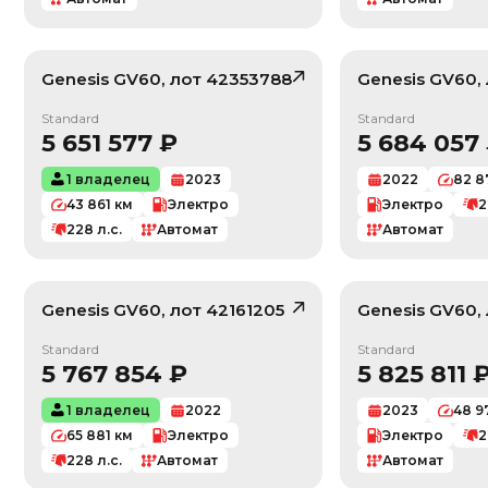
Genesis
GV60
, лот
42353788
Genesis
GV60
,
/ 10
Standard
Standard
5 651 577
₽
5 684 057
1 владелец
2023
2022
82 8
43 861
км
Электро
Электро
2
228
л.с.
Автомат
Автомат
Genesis
GV60
, лот
42161205
Genesis
GV60
,
/ 10
Standard
Standard
5 767 854
₽
5 825 811
1 владелец
2022
2023
48 9
65 881
км
Электро
Электро
2
228
л.с.
Автомат
Автомат