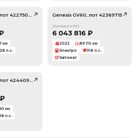
 лот
42275089
Genesis
GV60
, лот
42369715
/ 10
/ 10
Standard AWD
₽
6 043 816
₽
7
км
2022
89 110
км
28
л.с.
Электро
318
л.с.
Автомат
 лот
42440981
/ 10
₽
90
км
18
л.с.