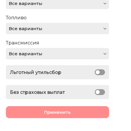
Все варианты
Ferrari
Топливо
Ford
Все варианты
GMC
Трансмиссия
Honda
Все варианты
Jaguar
Льготный утильсбор
Jeep
Lamborghini
Без страховых выплат
Land Rover
Применить
Lexus
Lincoln