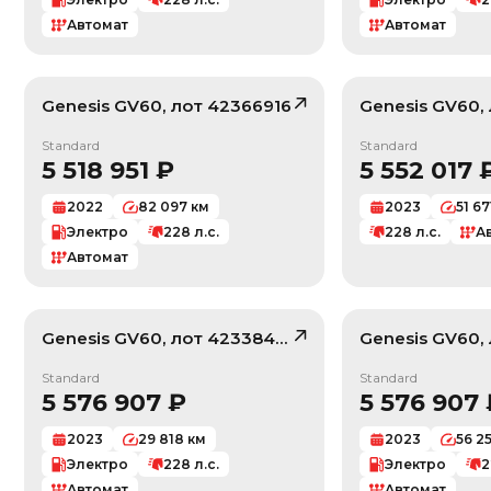
Автомат
Автомат
Genesis
GV60
, лот
42366916
Genesis
GV60
,
/ 10
Standard
Standard
5 518 951
₽
5 552 017
2022
82 097
км
2023
51 67
Электро
228
л.с.
228
л.с.
А
Автомат
Genesis
GV60
, лот
42338493
Genesis
GV60
,
/ 10
Standard
Standard
5 576 907
₽
5 576 907
2023
29 818
км
2023
56 2
Электро
228
л.с.
Электро
2
Автомат
Автомат