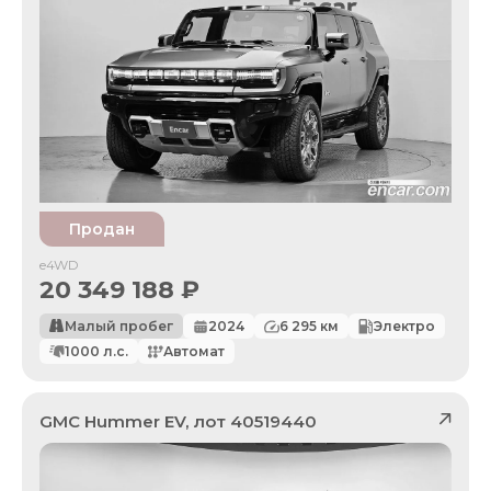
Продан
e4WD
20 349 188
₽
Малый пробег
2024
6 295
км
Электро
1000
л.с.
Автомат
GMC
Hummer EV
, лот
40519440