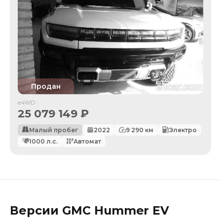
Продан
e4WD
25 079 149
₽
Малый пробег
2022
9 290
км
Электро
1000
л.с.
Автомат
Версии
GMC
Hummer EV