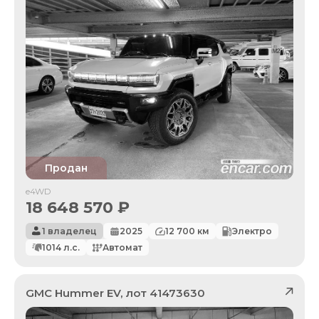
Продан
e4WD
18 648 570
₽
1 владелец
2025
12 700
км
Электро
1014
л.с.
Автомат
GMC
Hummer EV
, лот
41473630