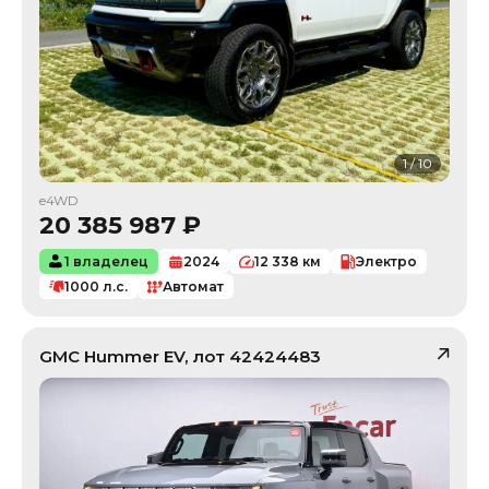
1
/
10
e4WD
20 385 987
₽
1 владелец
2024
12 338
км
Электро
1000
л.с.
Автомат
GMC
Hummer EV
, лот
42424483