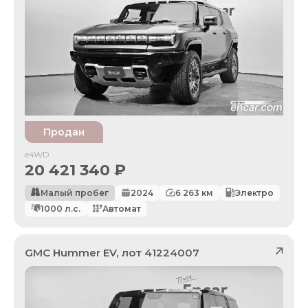
Продан
e4WD
20 421 340
₽
Малый пробег
2024
6 263
км
Электро
1000
л.с.
Автомат
GMC
Hummer EV
, лот
41224007