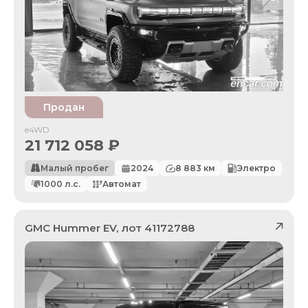
Продан
e4WD
21 712 058
₽
Малый пробег
2024
8 883
км
Электро
1000
л.с.
Автомат
GMC
Hummer EV
, лот
41172788