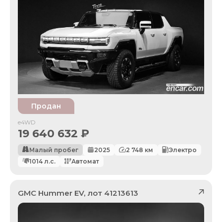
Продан
e4WD
19 640 632
₽
Малый пробег
2025
2 748
км
Электро
1014
л.с.
Автомат
GMC
Hummer EV
, лот
41213613