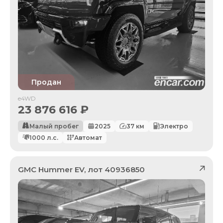
Продан
e4WD
23 876 616
₽
Малый пробег
2025
37
км
Электро
1000
л.с.
Автомат
GMC
Hummer EV
, лот
40936850