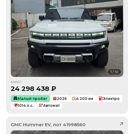
1
/
10
e4WD
24 298 438
₽
Малый пробег
2026
4 200
км
Электро
1014
л.с.
Автомат
GMC
Hummer EV
, лот
41998560