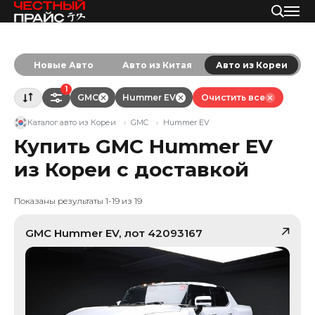
Новые Авто
Авто из Китая
Авто из Кореи
1
GMC
Hummer EV
Очистить все
Каталог авто из Кореи
GMC
Hummer EV
Купить GMC Hummer EV
из Кореи с доставкой
Показаны результаты 1-19 из 19
GMC
Hummer EV
, лот
42093167