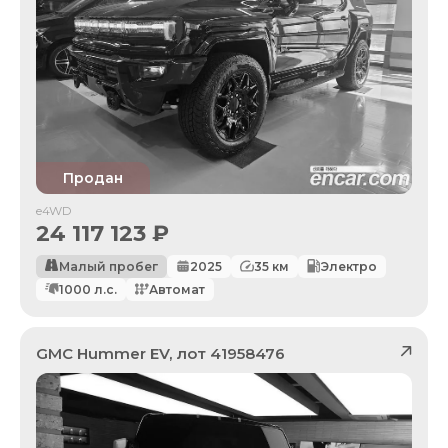
Продан
e4WD
24 117 123
₽
Малый пробег
2025
35
км
Электро
1000
л.с.
Автомат
GMC
Hummer EV
, лот
41958476