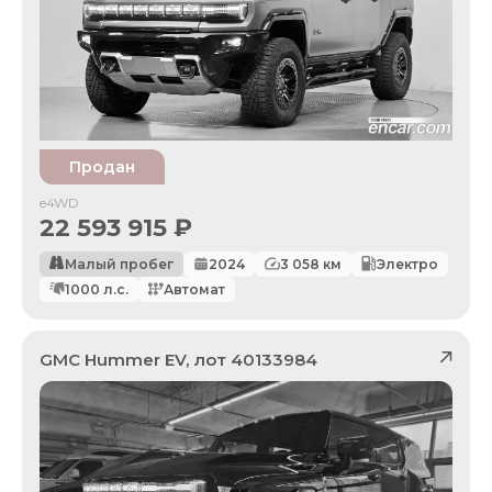
Продан
e4WD
22 593 915
₽
Малый пробег
2024
3 058
км
Электро
1000
л.с.
Автомат
GMC
Hummer EV
, лот
40133984