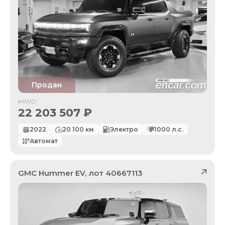
Продан
e4WD
22 203 507
₽
2022
20 100
км
Электро
1000
л.с.
Автомат
GMC
Hummer EV
, лот
40667113