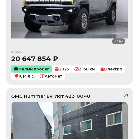
1
/
10
e4WD
20 647 854
₽
Малый пробег
2025
2 150
км
Электро
1014
л.с.
Автомат
GMC
Hummer EV
, лот
42310040