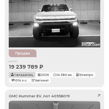
Продан
e4WD
19 239 789
₽
1 владелец
2026
14 380
км
Электро
1014
л.с.
Автомат
GMC
Hummer EV
, лот
40958019