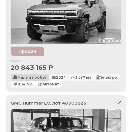
Продан
e4WD
20 843 165
₽
Малый пробег
2024
3 537
км
Электро
1014
л.с.
Автомат
GMC
Hummer EV
, лот
40903826