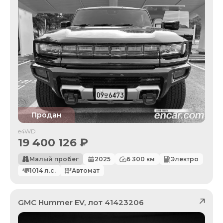
Продан
e4WD
19 400 126
₽
Малый пробег
2025
6 300
км
Электро
1014
л.с.
Автомат
GMC
Hummer EV
, лот
41423206