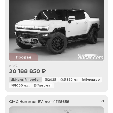
Продан
e4WD
20 188 850
₽
Малый пробег
2025
5 350
км
Электро
1000
л.с.
Автомат
GMC
Hummer EV
, лот
41115658