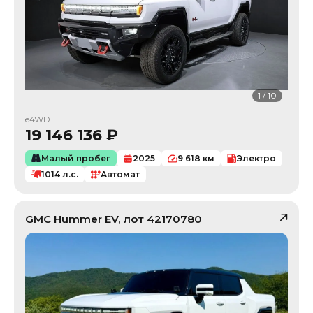
1
/
10
e4WD
19 146 136
₽
Малый пробег
2025
9 618
км
Электро
1014
л.с.
Автомат
GMC
Hummer EV
, лот
42170780