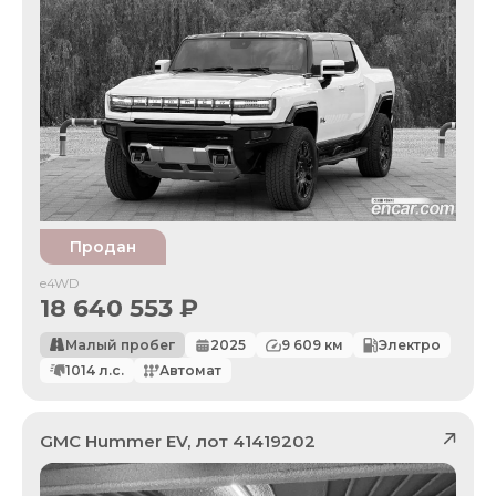
Продан
e4WD
18 640 553
₽
Малый пробег
2025
9 609
км
Электро
1014
л.с.
Автомат
GMC
Hummer EV
, лот
41419202