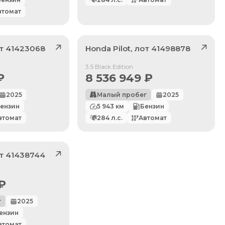
втомат
от
41423068
Honda
Pilot
, лот
41498878
Продан
3.5 Black Edition
₽
8 536 949
₽
2025
Малый пробег
2025
ензин
5 943
км
Бензин
втомат
284
л.с.
Автомат
от
41438744
₽
г
2025
ензин
втомат