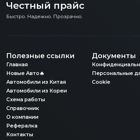
документационном сопровождении позволяе
Честный прайс
Ключевое конкурентное преимущество «Чес
оформлении** гарантирует **юридическую ч
обеспечивая полную прозрачность сделки 
необходимой для законного ввоза Honda P
транспортного средства (ЭПТС)** в Росси
Быстро. Надежно. Прозрачно.
сроками доставки.
из Южной Кореи до конечной точки и обес
обеспечивая полную прозрачность ценообр
Наша специализация включает подготовку п
конструкции транспортного средства (СБК
предоставляем договор с фиксированной и
Полезные ссылки
Документы
делая «Честный Прайс» вашим надежным и 
Главная
Конфиденциальн
Новые Авто🔥
Персональные д
Автомобили из Китая
Cookie
Автомобили из Кореи
Схема работы
Справочник
О компании
Рефералка
Контакты