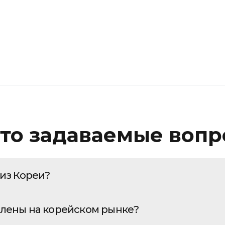
Пробег: Меньше
Пробег: Больше
По дате: Новые
По дате: Старые
то задаваемые воп
 из Кореи?
Honda Pilot, на рынке Южной Кореи и его импорт в Рос
влены на корейском рынке?
сти и знание специфики азиатского авторынка. Наша 