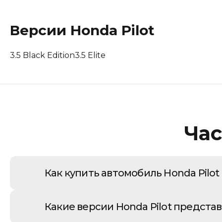
Lotus
Версии
Honda
Pilot
Maserati
3.5 Black Edition
3.5 Elite
Mclaren
Peugeot
Polestar
Час
Porsche
Renault Korea (Samsung)
Как купить автомобиль Honda Pilot
Rolls-Royce
Покупка такого крупного кроссовера, как 
Suzuki
Какие версии Honda Pilot предста
регламенту внешнеэкономической деятельно
Tesla