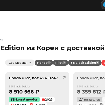
on
k Edition из Кореи с доставкой
Сортировка
Honda
Pilot
3.5 Black Edition
Honda
Pilot
, лот
42418247
Honda
Pilot
, л
/ 10
Продан
3.5 Black Edition
3.5 Black Edition
8 910 566
₽
8 359 812
Малый пробег
2025
1 владелец
3 155
км
Бензин
18 127
км