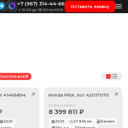
+7 (967) 314-44-66
Оставить заявку
с 10:00 до 18:00 по МСК
Очистить все
от
41466894
Honda
Pilot
, лот
42017070
Продан
3.5 Black Edition
₽
8 399 811
₽
2025
2025
27 836
км
Бензин
Бензин
284
л.с.
Автомат