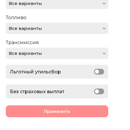
Все варианты
Ferrari
Топливо
Ford
Все варианты
GMC
Трансмиссия
Honda
Все варианты
Jaguar
Льготный утильсбор
Jeep
Lamborghini
Без страховых выплат
Land Rover
Применить
Lexus
Lincoln