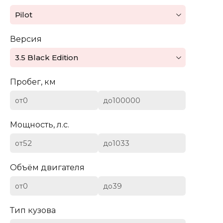
Mazda
Pilot
Mercedes-Benz
Версия
Mini
3.5 Black Edition
Aston Martin
Пробег, км
Bentley
от
до
BYD
Мощность, л.с.
Cadillac
от
до
Chevrolet
Объём двигателя
от
до
Citroen (DS)
Тип кузова
Dodge