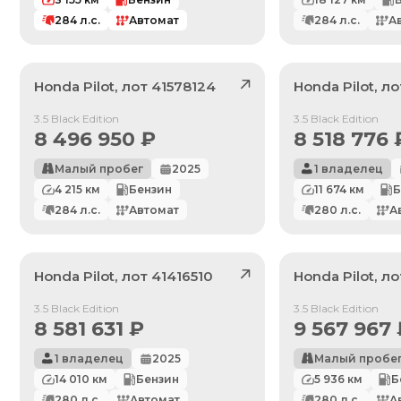
284
л.с.
Автомат
284
л.с.
А
Honda
Pilot
, лот
41578124
Honda
Pilot
, л
Продан
Продан
3.5 Black Edition
3.5 Black Edition
8 496 950
₽
8 518 776
Малый пробег
2025
1 владелец
4 215
км
Бензин
11 674
км
Б
284
л.с.
Автомат
280
л.с.
А
Honda
Pilot
, лот
41416510
Honda
Pilot
, л
Продан
Продан
3.5 Black Edition
3.5 Black Edition
8 581 631
₽
9 567 967
1 владелец
2025
Малый пробе
14 010
км
Бензин
5 936
км
Б
280
л.с.
Автомат
280
л.с.
А