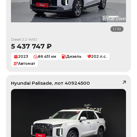
1
/
10
Diesel 2.2 4WD
5 437 747
₽
2023
86 451
км
Дизель
202
л.с.
Автомат
Hyundai
Palisade
, лот
40924500