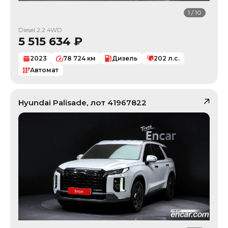
1
/
10
Diesel 2.2 4WD
5 515 634
₽
2023
78 724
км
Дизель
202
л.с.
Автомат
Hyundai
Palisade
, лот
41967822