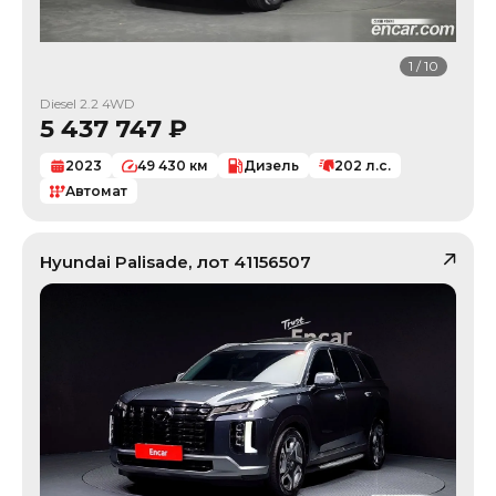
1
/
10
Diesel 2.2 4WD
5 437 747
₽
2023
49 430
км
Дизель
202
л.с.
Автомат
Hyundai
Palisade
, лот
41156507