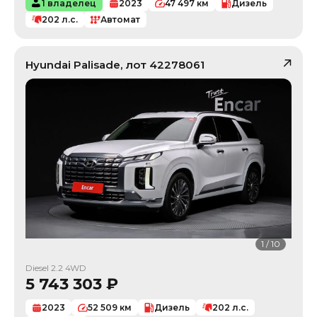
1 владелец
2023
47 497
км
Дизель
202
л.с.
Автомат
Hyundai
Palisade
, лот
42278061
1
/
10
Diesel 2.2 4WD
5 743 303
₽
2023
52 509
км
Дизель
202
л.с.