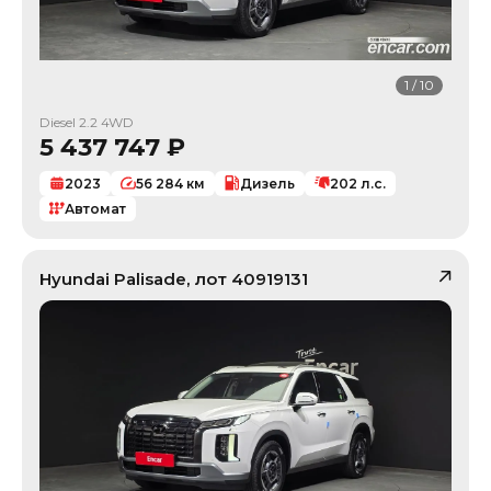
1
/
10
Diesel 2.2 4WD
5 437 747
₽
2023
56 284
км
Дизель
202
л.с.
Автомат
Hyundai
Palisade
, лот
40919131