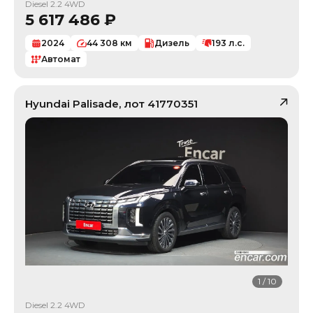
Diesel 2.2 4WD
5 617 486
₽
2024
44 308
км
Дизель
193
л.с.
Автомат
Hyundai
Palisade
, лот
41770351
1
/
10
Diesel 2.2 4WD