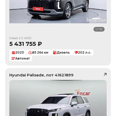
1
/
10
Diesel 2.2 4WD
5 431 755
₽
2023
85 264
км
Дизель
202
л.с.
Автомат
Hyundai
Palisade
, лот
41621899