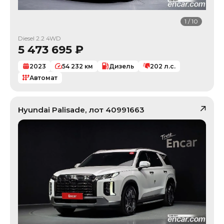
1
/
10
Diesel 2.2 4WD
5 473 695
₽
2023
54 232
км
Дизель
202
л.с.
Автомат
Hyundai
Palisade
, лот
40991663