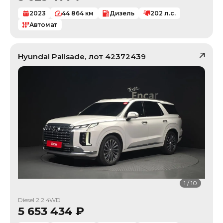
2023
44 864
км
Дизель
202
л.с.
Автомат
Hyundai
Palisade
, лот
42372439
1
/
10
Diesel 2.2 4WD
5 653 434
₽