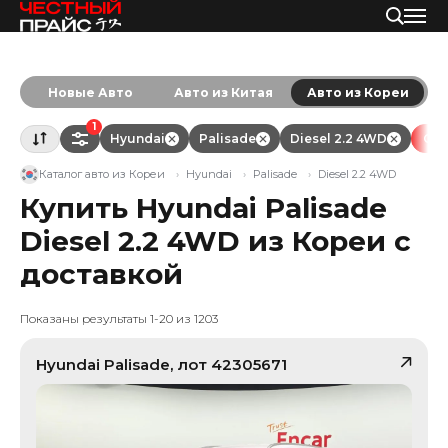
Новые Авто
Авто из Китая
Авто из Кореи
1
Hyundai
Palisade
Diesel 2.2 4WD
Очи
Каталог авто из Кореи
Hyundai
Palisade
Diesel 2.2 4WD
Купить Hyundai Palisade
Diesel 2.2 4WD из Кореи с
доставкой
Показаны результаты 1-20 из 1203
Hyundai
Palisade
, лот
42305671