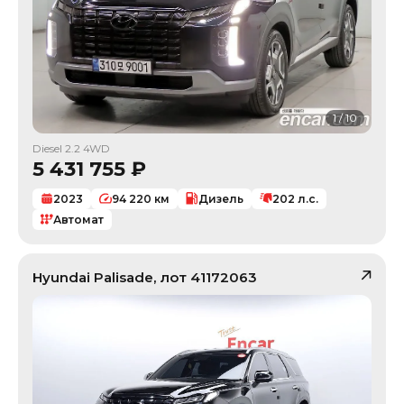
1
/
10
Diesel 2.2 4WD
5 431 755
₽
2023
94 220
км
Дизель
202
л.с.
Автомат
Hyundai
Palisade
, лот
41172063