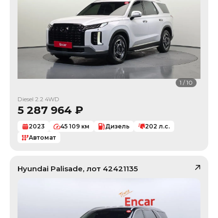
1
/
10
Diesel 2.2 4WD
5 287 964
₽
2023
45 109
км
Дизель
202
л.с.
Автомат
Hyundai
Palisade
, лот
42421135