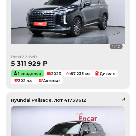
1
/
10
Diesel 2.2 4WD
5 311 929
₽
1 владелец
2023
97 233
км
Дизель
202
л.с.
Автомат
Hyundai
Palisade
, лот
41739612