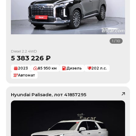
1
/
10
Diesel 2.2 4WD
5 383 226
₽
2023
85 950
км
Дизель
202
л.с.
Автомат
Hyundai
Palisade
, лот
41857295