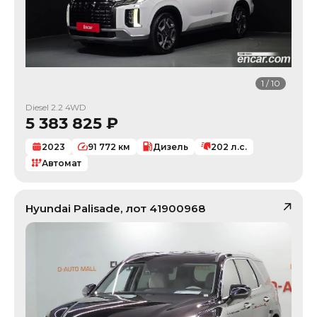
1
/
10
Diesel 2.2 4WD
5 383 825
₽
2023
91 772
км
Дизель
202
л.с.
Автомат
Hyundai
Palisade
, лот
41900968