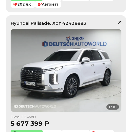
202
л.с.
Автомат
Hyundai
Palisade
, лот
42438883
1
/
10
Diesel 2.2 4WD
5 677 399
₽