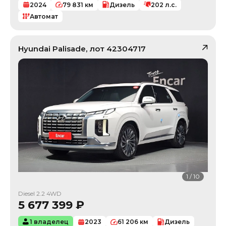
2024
79 831
км
Дизель
202
л.с.
Автомат
Hyundai
Palisade
, лот
42304717
1
/
10
Diesel 2.2 4WD
5 677 399
₽
1 владелец
2023
61 206
км
Дизель