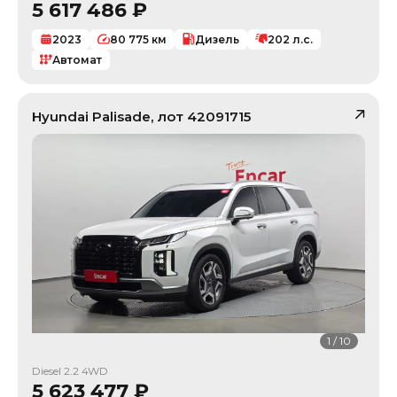
5 617 486
₽
2023
80 775
км
Дизель
202
л.с.
Автомат
Hyundai
Palisade
, лот
42091715
1
/
10
Diesel 2.2 4WD
5 623 477
₽