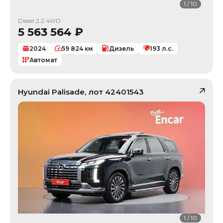
1
/
10
Diesel 2.2 4WD
5 563 564
₽
2024
59 824
км
Дизель
193
л.с.
Автомат
Hyundai
Palisade
, лот
42401543
1
/
10