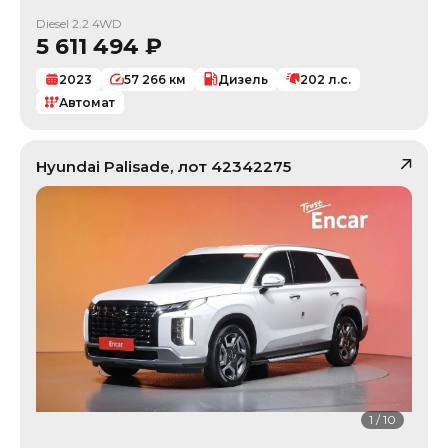
Diesel 2.2 4WD
5 611 494
₽
2023
57 266
км
Дизель
202
л.с.
Автомат
Hyundai
Palisade
, лот
42342275
1
/
10