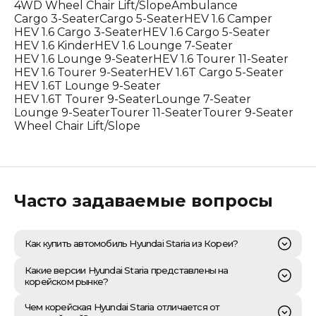
4WD Wheel Chair Lift/Slope
Ambulance
Cargo 3-Seater
Cargo 5-Seater
HEV 1.6 Camper
HEV 1.6 Cargo 3-Seater
HEV 1.6 Cargo 5-Seater
HEV 1.6 Kinder
HEV 1.6 Lounge 7-Seater
HEV 1.6 Lounge 9-Seater
HEV 1.6 Tourer 11-Seater
HEV 1.6 Tourer 9-Seater
HEV 1.6T Cargo 5-Seater
HEV 1.6T Lounge 9-Seater
HEV 1.6T Tourer 9-Seater
Lounge 7-Seater
Lounge 9-Seater
Tourer 11-Seater
Tourer 9-Seater
Wheel Chair Lift/Slope
Часто задаваемые вопросы
Как купить автомобиль Hyundai Staria из Кореи?
Приобретение Hyundai Staria из Южной Кореи – это
Какие версии Hyundai Staria представлены на
оптимизированный внешнеторговый процесс,
корейском рынке?
требующий профессиональной компетенции в
области международного автомобильного импорта.
Корейский рынок предлагает исключительно широкий
Чем корейская Hyundai Staria отличается от
Компания «Честный Прайс» предлагает полный цикл