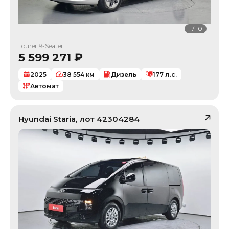
1
/
10
Tourer 9-Seater
5 599 271
₽
2025
38 554
км
Дизель
177
л.с.
Автомат
Hyundai
Staria
, лот
42304284