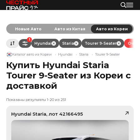
Новые Авто
Авто из Китая
Авто из Кореи
1
Hyundai
Staria
Tourer 9-Seater
Очист
Каталог авто из Кореи
Hyundai
Staria
Tourer 9-Seater
Купить Hyundai Staria
Tourer 9-Seater из Кореи с
доставкой
Показаны результаты 1-20 из 251
Hyundai
Staria
, лот
42166495