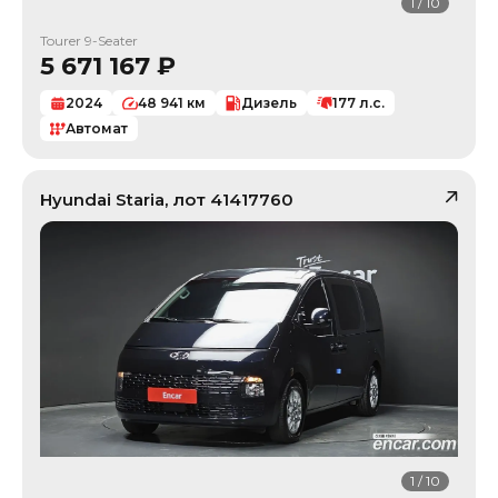
1
/
10
Tourer 9-Seater
5 671 167
₽
2024
48 941
км
Дизель
177
л.с.
Автомат
Hyundai
Staria
, лот
41417760
1
/
10