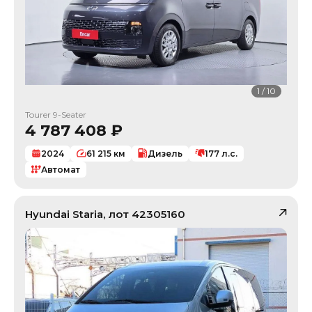
1
/
10
Tourer 9-Seater
4 787 408
₽
2024
61 215
км
Дизель
177
л.с.
Автомат
Hyundai
Staria
, лот
42305160