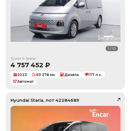
1
/
10
Tourer 9-Seater
4 757 452
₽
2023
93 378
км
Дизель
177
л.с.
Автомат
Hyundai
Staria
, лот
42284689