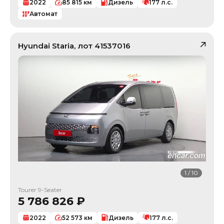
2022
85 815
км
Дизель
177
л.с.
Автомат
Hyundai
Staria
, лот
41537016
1
/
10
Tourer 9-Seater
5 786 826
₽
2022
52 573
км
Дизель
177
л.с.