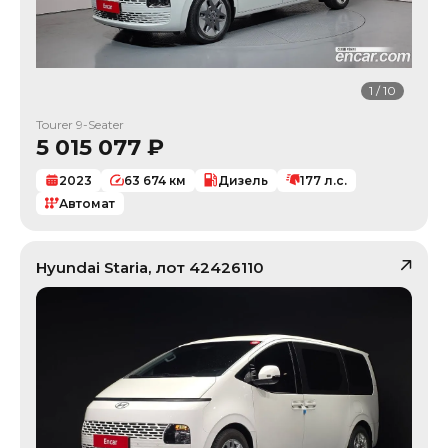
1
/
10
Tourer 9-Seater
5 015 077
₽
2023
63 674
км
Дизель
177
л.с.
Автомат
Hyundai
Staria
, лот
42426110