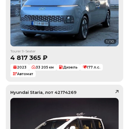
1
/
10
Tourer 9-Seater
4 817 365
₽
2023
33 205
км
Дизель
177
л.с.
Автомат
Hyundai
Staria
, лот
42174269