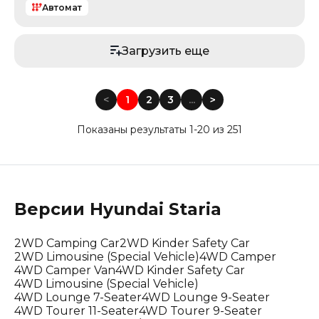
Автомат
Загрузить еще
<
1
2
3
...
<
Показаны результаты 1-20 из 251
Версии
Hyundai
Staria
2WD Camping Car
2WD Kinder Safety Car
2WD Limousine (Special Vehicle)
4WD Camper
4WD Camper Van
4WD Kinder Safety Car
4WD Limousine (Special Vehicle)
4WD Lounge 7-Seater
4WD Lounge 9-Seater
4WD Tourer 11-Seater
4WD Tourer 9-Seater