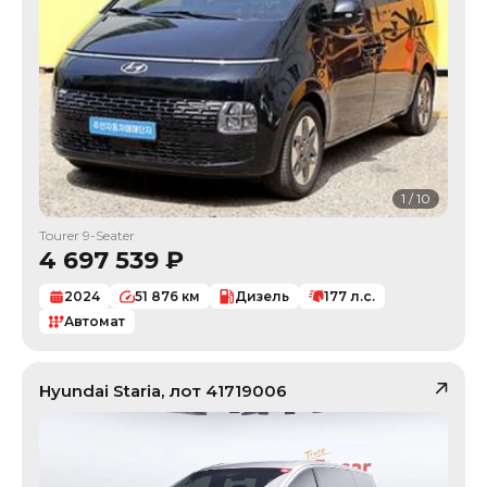
1
/
10
Tourer 9-Seater
4 697 539
₽
2024
51 876
км
Дизель
177
л.с.
Автомат
Hyundai
Staria
, лот
41719006