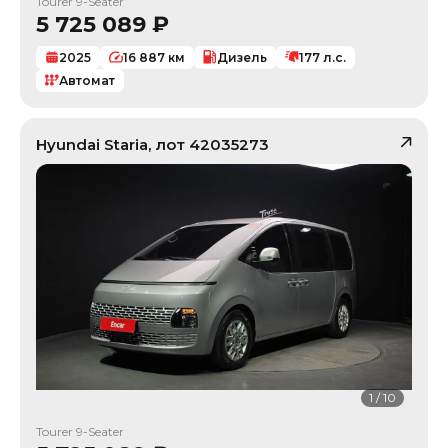
Tourer 9-Seater
5 725 089
₽
2025
16 887
км
Дизель
177
л.с.
Автомат
Hyundai
Staria
, лот
42035273
1
/
10
Tourer 9-Seater