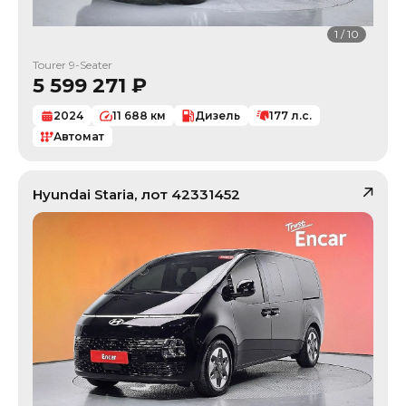
1
/
10
Tourer 9-Seater
5 599 271
₽
2024
11 688
км
Дизель
177
л.с.
Автомат
Hyundai
Staria
, лот
42331452