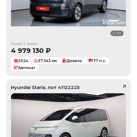
1
/
10
Tourer 9-Seater
4 979 130
₽
2024
37 543
км
Дизель
177
л.с.
Автомат
Hyundai
Staria
, лот
41122225