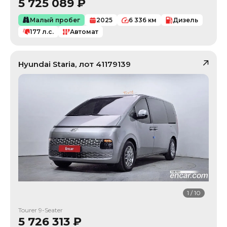
5 725 089
₽
Малый пробег
2025
6 336
км
Дизель
177
л.с.
Автомат
Hyundai
Staria
, лот
41179139
1
/
10
Tourer 9-Seater
5 726 313
₽