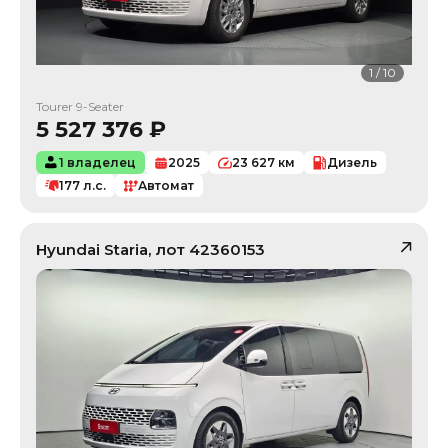
1
/
10
Tourer 9-Seater
5 527 376
₽
1 владелец
2025
23 627
км
Дизель
177
л.с.
Автомат
Hyundai
Staria
, лот
42360153