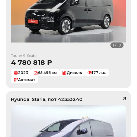
1
/
10
Tourer 9-Seater
4 780 818
₽
2023
65 496
км
Дизель
177
л.с.
Автомат
Hyundai
Staria
, лот
42353240