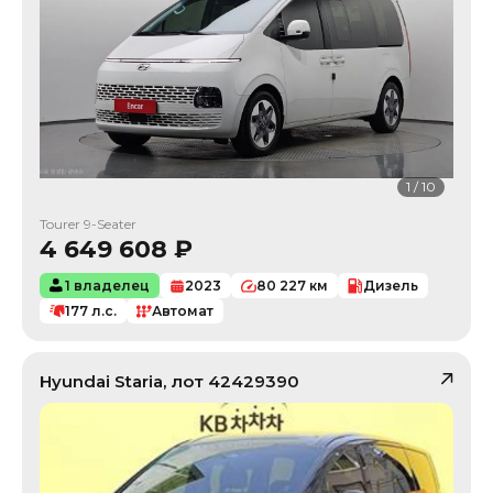
1
/
10
Tourer 9-Seater
4 649 608
₽
1 владелец
2023
80 227
км
Дизель
177
л.с.
Автомат
Hyundai
Staria
, лот
42429390