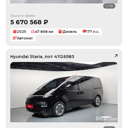
1
/
10
Tourer 9-Seater
5 670 568
₽
2025
47 868
км
Дизель
177
л.с.
Автомат
Hyundai
Staria
, лот
41126583