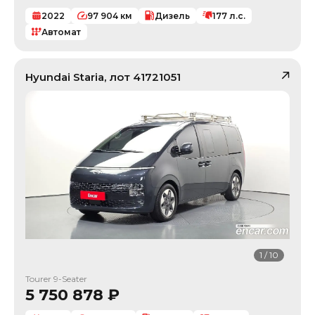
2022
97 904
км
Дизель
177
л.с.
Автомат
Hyundai
Staria
, лот
41721051
1
/
10
Tourer 9-Seater
5 750 878
₽