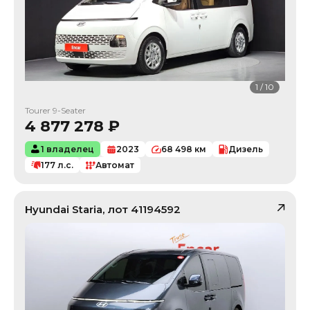
1
/
10
Tourer 9-Seater
4 877 278
₽
1 владелец
2023
68 498
км
Дизель
177
л.с.
Автомат
Hyundai
Staria
, лот
41194592