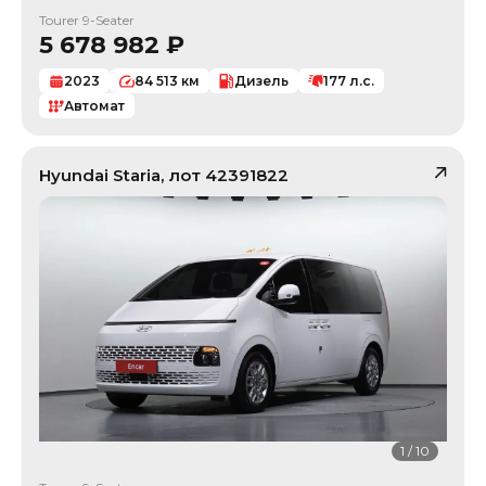
Tourer 9-Seater
5 678 982
₽
2023
84 513
км
Дизель
177
л.с.
Автомат
Hyundai
Staria
, лот
42391822
1
/
10