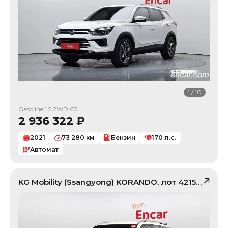
1
/
10
Gasoline 1.5 2WD C5
2 936 322
₽
2021
73 280
км
Бензин
170
л.с.
Автомат
KG Mobility (Ssangyong)
KORANDO
, лот
42151207