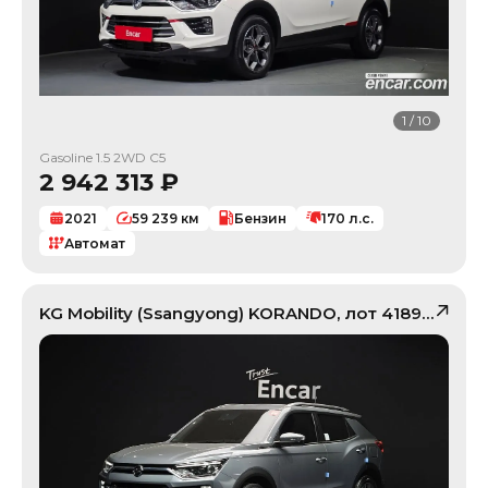
1
/
10
Gasoline 1.5 2WD C5
2 942 313
₽
2021
59 239
км
Бензин
170
л.с.
Автомат
KG Mobility (Ssangyong)
KORANDO
, лот
41890094