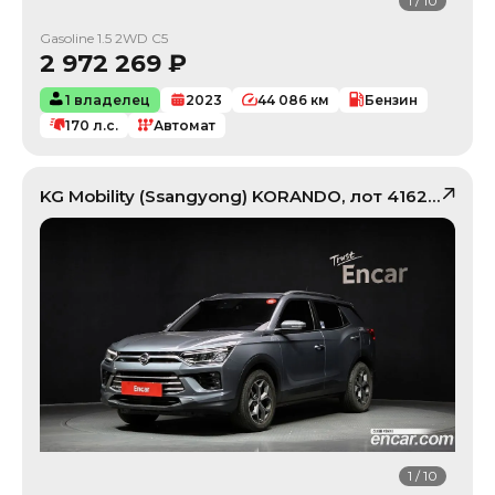
1
/
10
Gasoline 1.5 2WD C5
2 972 269
₽
1 владелец
2023
44 086
км
Бензин
170
л.с.
Автомат
KG Mobility (Ssangyong)
KORANDO
, лот
41620008
1
/
10