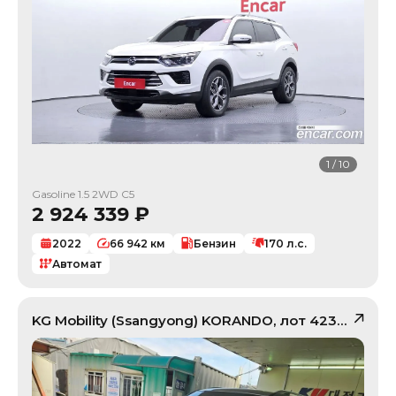
1
/
10
Gasoline 1.5 2WD C5
2 924 339
₽
2022
66 942
км
Бензин
170
л.с.
Автомат
KG Mobility (Ssangyong)
KORANDO
, лот
42380695