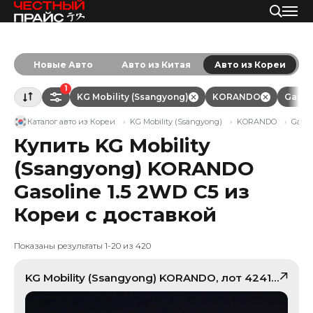
Новые Авто
Авто из Китая
Авто из Кореи
1
KG Mobility (Ssangyong)
KORANDO
Gasol
Каталог авто из Кореи
KG Mobility (Ssangyong)
KORANDO
Gasol
Купить KG Mobility
(Ssangyong) KORANDO
Gasoline 1.5 2WD C5 из
Кореи с доставкой
Показаны результаты 1-20 из 420
KG Mobility (Ssangyong)
KORANDO
, лот
42410354