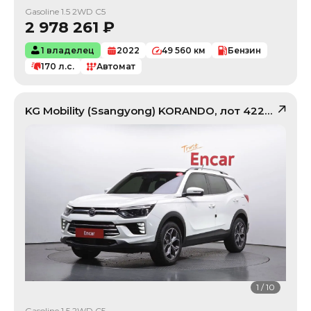
Gasoline 1.5 2WD C5
2 978 261
₽
1 владелец
2022
49 560
км
Бензин
170
л.с.
Автомат
KG Mobility (Ssangyong)
KORANDO
, лот
42225240
1
/
10
Gasoline 1.5 2WD C5