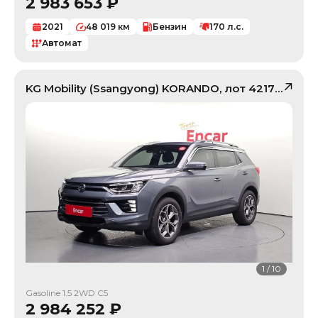
2 983 653
₽
2021
48 019
км
Бензин
170
л.с.
Автомат
KG Mobility (Ssangyong)
KORANDO
, лот
42175682
1
/
10
Gasoline 1.5 2WD C5
2 984 252
₽