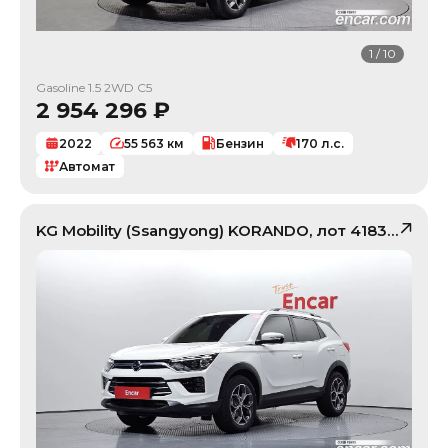
1
/
10
Gasoline 1.5 2WD C5
2 954 296
₽
2022
55 563
км
Бензин
170
л.с.
Автомат
KG Mobility (Ssangyong)
KORANDO
, лот
41835378