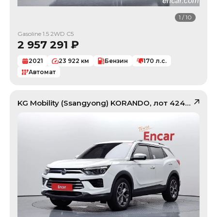
1
/
10
Gasoline 1.5 2WD C5
2 957 291
₽
2021
23 922
км
Бензин
170
л.с.
Автомат
KG Mobility (Ssangyong)
KORANDO
, лот
42403814