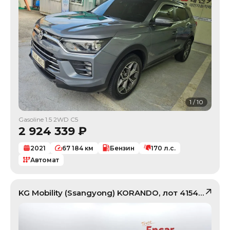
1
/
10
Gasoline 1.5 2WD C5
2 924 339
₽
2021
67 184
км
Бензин
170
л.с.
Автомат
KG Mobility (Ssangyong)
KORANDO
, лот
41544922