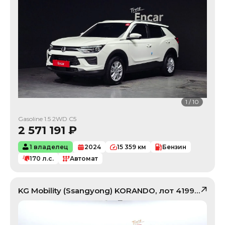
1
/
10
Gasoline 1.5 2WD C5
2 571 191
₽
1 владелец
2024
15 359
км
Бензин
170
л.с.
Автомат
KG Mobility (Ssangyong)
KORANDO
, лот
41992545