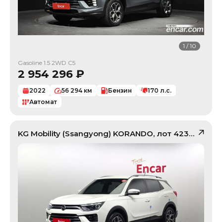
1
/
10
Gasoline 1.5 2WD C5
2 954 296
₽
2022
56 294
км
Бензин
170
л.с.
Автомат
KG Mobility (Ssangyong)
KORANDO
, лот
42378386