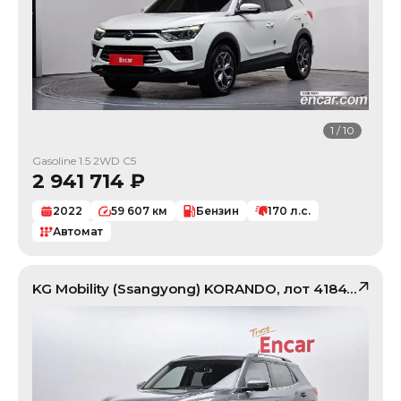
1
/
10
Gasoline 1.5 2WD C5
2 941 714
₽
2022
59 607
км
Бензин
170
л.с.
Автомат
KG Mobility (Ssangyong)
KORANDO
, лот
41847740