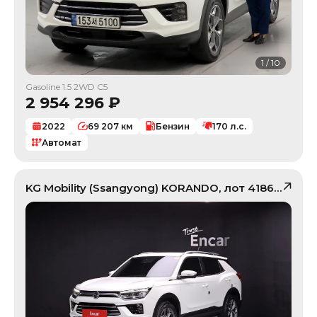
1
/
10
Gasoline 1.5 2WD C5
2 954 296
₽
2022
69 207
км
Бензин
170
л.с.
Автомат
KG Mobility (Ssangyong)
KORANDO
, лот
41865136