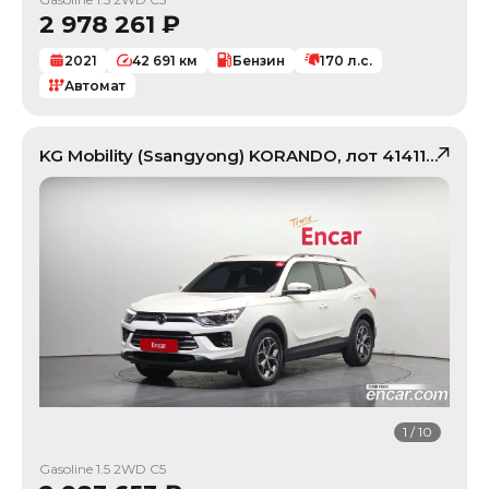
2 978 261
₽
2021
42 691
км
Бензин
170
л.с.
Автомат
KG Mobility (Ssangyong)
KORANDO
, лот
41411329
1
/
10
Gasoline 1.5 2WD C5