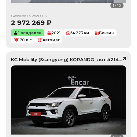
1
/
10
Gasoline 1.5 2WD C5
2 972 269
₽
1 владелец
2021
54 273
км
Бензин
170
л.с.
Автомат
KG Mobility (Ssangyong)
KORANDO
, лот
42141833