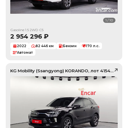
1
/
10
Gasoline 1.5 2WD C5
2 954 296
₽
2022
82 446
км
Бензин
170
л.с.
Автомат
KG Mobility (Ssangyong)
KORANDO
, лот
41549100