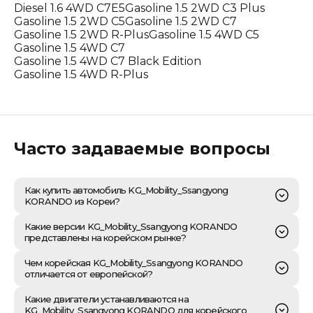
Diesel 1.6 4WD C7
E5
Gasoline 1.5 2WD C3 Plus
Gasoline 1.5 2WD C5
Gasoline 1.5 2WD C7
Gasoline 1.5 2WD R-Plus
Gasoline 1.5 4WD C5
Gasoline 1.5 4WD C7
Gasoline 1.5 4WD C7 Black Edition
Gasoline 1.5 4WD R-Plus
Часто задаваемые вопросы
Как купить автомобиль KG_Mobility_Ssangyong
KORANDO из Кореи?
Для приобретения автомобиля KG Mobility Ssangyong
Какие версии KG_Mobility_Ssangyong KORANDO
Korando из Республики Корея необходимо начать с
представлены на корейском рынке?
комплексного подбора транспортного средства на
проверенных аукционных площадках или в дилерских
Ответ на вопрос о том, какие версии KG Mobility
Чем корейская KG_Mobility_Ssangyong KORANDO
сетях, с учетом его технического состояния, истории
Korando (ранее SsangYong) представлены на
отличается от европейской?
эксплуатации и наличия полного пакета экспортной
корейском рынке, имеет комплексный характер,
документации. Наши эксперты проводят детальную
поскольку модельный ряд включает как классические
В первую очередь, различия между корейской и
Какие двигатели устанавливаются на
инспекцию лота, включая проверку юридической
версии с двигателями внутреннего сгорания, так и
европейской версиями KG Mobility Ssangyong Korando
KG_Mobility_Ssangyong KORANDO для корейского