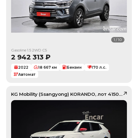
1
/
10
Gasoline 1.5 2WD C5
2 942 313
₽
2022
18 667
км
Бензин
170
л.с.
Автомат
KG Mobility (Ssangyong)
KORANDO
, лот
41506764