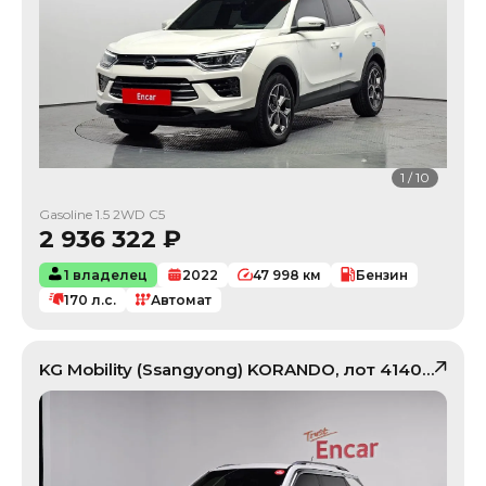
1
/
10
Gasoline 1.5 2WD C5
2 936 322
₽
1 владелец
2022
47 998
км
Бензин
170
л.с.
Автомат
KG Mobility (Ssangyong)
KORANDO
, лот
41405266