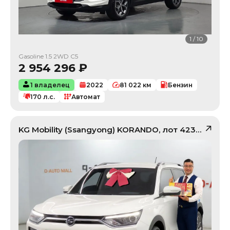
1
/
10
Gasoline 1.5 2WD C5
2 954 296
₽
1 владелец
2022
81 022
км
Бензин
170
л.с.
Автомат
KG Mobility (Ssangyong)
KORANDO
, лот
42376136