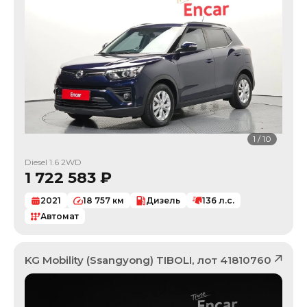
1
/
10
Diesel 1.6 2WD
1 722 583
₽
2021
18 757
км
Дизель
136
л.с.
Автомат
KG Mobility (Ssangyong)
TIBOLI
, лот
41810760