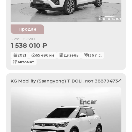
Продан
Diesel 1.6 2WD
1 538 010
₽
2021
65 486
км
Дизель
136
л.с.
Автомат
KG Mobility (Ssangyong)
TIBOLI
, лот
38879473