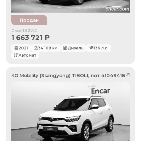
Продан
Diesel 1.6 2WD
1 663 721
₽
2021
34 108
км
Дизель
136
л.с.
Автомат
KG Mobility (Ssangyong)
TIBOLI
, лот
41049418