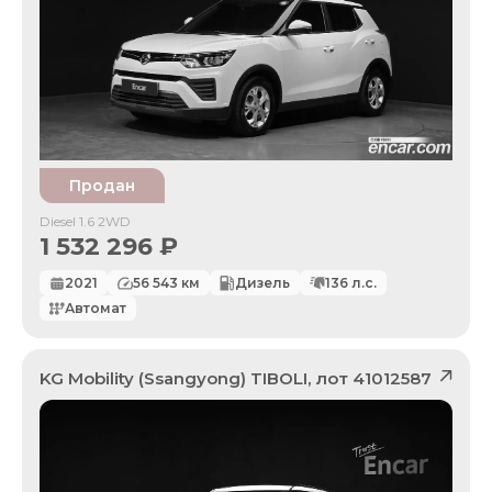
Продан
Diesel 1.6 2WD
1 532 296
₽
2021
56 543
км
Дизель
136
л.с.
Автомат
KG Mobility (Ssangyong)
TIBOLI
, лот
41012587