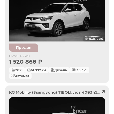
Продан
Diesel 1.6 2WD
1 520 868
₽
2021
61 997
км
Дизель
136
л.с.
Автомат
KG Mobility (Ssangyong)
TIBOLI
, лот
40834533