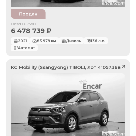
Продан
Diesel 1.6 2WD
6 478 739
₽
2021
83 979
км
Дизель
136
л.с.
Автомат
KG Mobility (Ssangyong)
TIBOLI
, лот
41057368