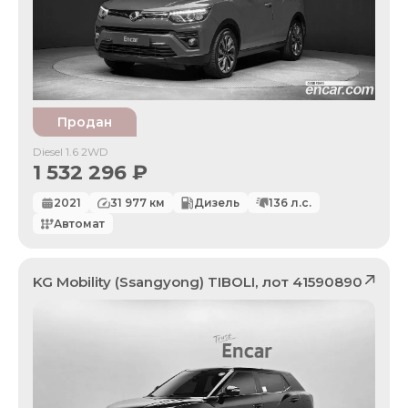
Продан
Diesel 1.6 2WD
1 532 296
₽
2021
31 977
км
Дизель
136
л.с.
Автомат
KG Mobility (Ssangyong)
TIBOLI
, лот
41590890