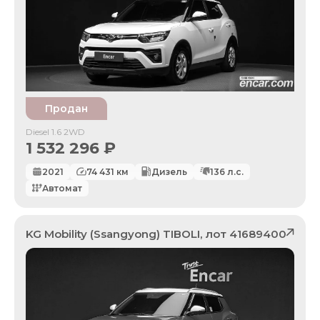
Продан
Diesel 1.6 2WD
1 532 296
₽
2021
74 431
км
Дизель
136
л.с.
Автомат
KG Mobility (Ssangyong)
TIBOLI
, лот
41689400