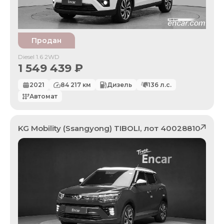
Продан
Diesel 1.6 2WD
1 549 439
₽
2021
84 217
км
Дизель
136
л.с.
Автомат
KG Mobility (Ssangyong)
TIBOLI
, лот
40028810