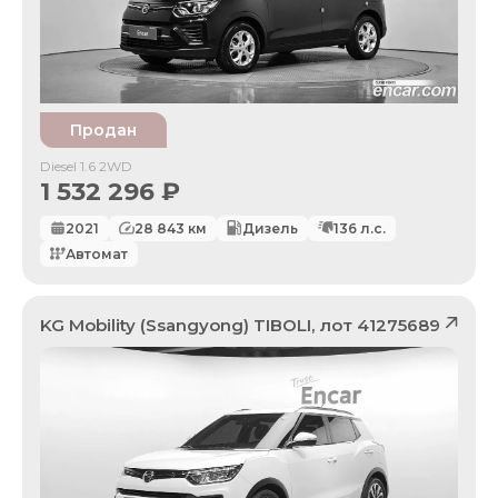
Продан
Diesel 1.6 2WD
1 532 296
₽
2021
28 843
км
Дизель
136
л.с.
Автомат
KG Mobility (Ssangyong)
TIBOLI
, лот
41275689