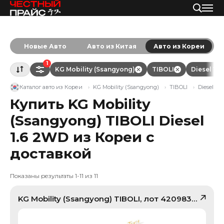
Новые Авто
Авто из Китая
Авто из Кореи
1
KG Mobility (Ssangyong)
TIBOLI
Diesel 1.
Каталог авто из Кореи
KG Mobility (Ssangyong)
TIBOLI
Diesel 1.
Купить KG Mobility
(Ssangyong) TIBOLI Diesel
1.6 2WD из Кореи с
доставкой
Показаны результаты 1-11 из 11
KG Mobility (Ssangyong)
TIBOLI
, лот
42098322