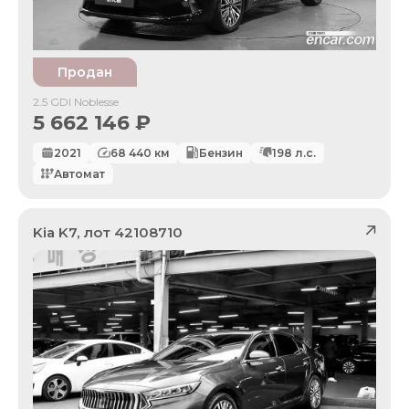
Продан
2.5 GDI Noblesse
5 662 146
₽
2021
68 440
км
Бензин
198
л.с.
Автомат
Kia
K7
, лот
42108710