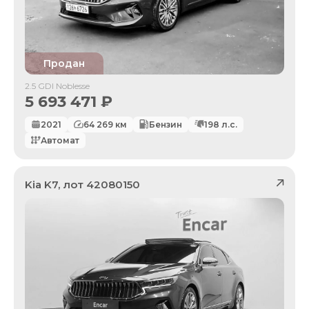
Продан
2.5 GDI Noblesse
5 693 471
₽
2021
64 269
км
Бензин
198
л.с.
Автомат
Kia
K7
, лот
42080150