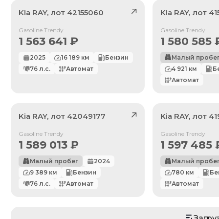
Kia
RAY
, лот
42155060
Kia
RAY
, лот
41
Продан
Продан
Gasoline Trendy
Gasoline Trendy
1 563 641
₽
1 580 585
2025
16 189
км
Бензин
Малый пробе
76
л.с.
Автомат
4 921
км
Б
Автомат
Kia
RAY
, лот
42049177
Kia
RAY
, лот
41
Продан
Продан
Gasoline Trendy
Gasoline Trendy
1 589 013
₽
1 597 485
Малый пробег
2024
Малый пробе
9 389
км
Бензин
780
км
Бе
По умолчанию
76
л.с.
Автомат
Автомат
Цена: Дешевле
Цена: Дороже
Загру