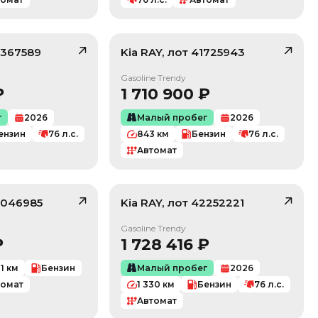
367589
Kia
RAY
, лот
41725943
/ 10
/ 10
Gasoline Trendy
₽
1 710 900
₽
г
2026
Малый пробег
2026
ензин
76
л.с.
843
км
Бензин
76
л.с.
Автомат
046985
Kia
RAY
, лот
42252221
/ 10
/ 10
Gasoline Trendy
₽
1 728 416
₽
1
км
Бензин
Малый пробег
2026
томат
1 330
км
Бензин
76
л.с.
Автомат