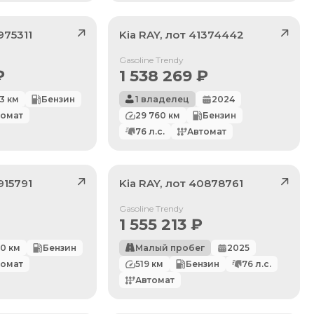
975311
Kia
RAY
, лот
41374442
Продан
Gasoline Trendy
₽
1 538 269
₽
73
км
Бензин
1 владелец
2024
томат
29 760
км
Бензин
76
л.с.
Автомат
915791
Kia
RAY
, лот
40878761
Продан
Gasoline Trendy
1 555 213
₽
50
км
Бензин
Малый пробег
2025
томат
519
км
Бензин
76
л.с.
Автомат