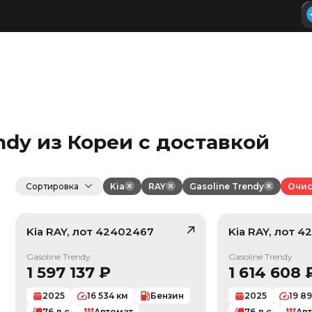
endy из Кореи с доставкой
Сортировка
Kia
RAY
Gasoline Trendy
Очис
Kia
RAY
, лот
42402467
Kia
RAY
, лот
42
/ 10
Gasoline Trendy
Gasoline Trendy
1 597 137
₽
1 614 608
2025
16 534
км
Бензин
2025
19 8
76
л.с.
Автомат
76
л.с.
Ав