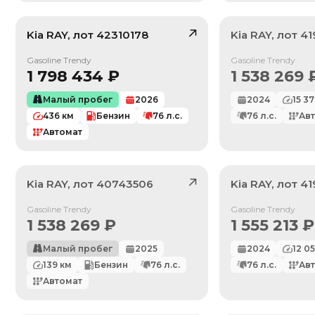
Kia
RAY
, лот
42310178
Kia
RAY
, лот
41
/ 10
Продан
Gasoline Trendy
Gasoline Trendy
1 798 434
₽
1 538 269
Малый пробег
2026
2024
15 3
436
км
Бензин
76
л.с.
76
л.с.
Ав
Автомат
Kia
RAY
, лот
40743506
Kia
RAY
, лот
41
Продан
Продан
Gasoline Trendy
Gasoline Trendy
1 538 269
₽
1 555 213
₽
Малый пробег
2025
2024
12 0
139
км
Бензин
76
л.с.
76
л.с.
Ав
Автомат