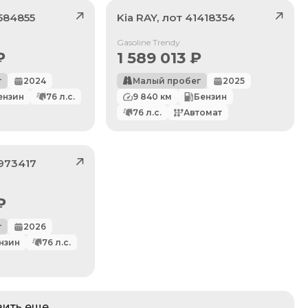
584855
Kia
RAY
, лот
41418354
Продан
Gasoline Trendy
₽
1 589 013
₽
г
2024
Малый пробег
2025
ензин
76
л.с.
9 840
км
Бензин
76
л.с.
Автомат
973417
₽
г
2026
нзин
76
л.с.
зить еще