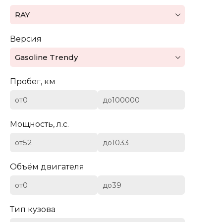
Mazda
RAY
Mercedes-Benz
Версия
Mini
Gasoline Trendy
Aston Martin
Пробег, км
Bentley
от
до
BYD
Мощность, л.с.
Cadillac
от
до
Chevrolet
Объём двигателя
от
до
Citroen (DS)
Тип кузова
Dodge