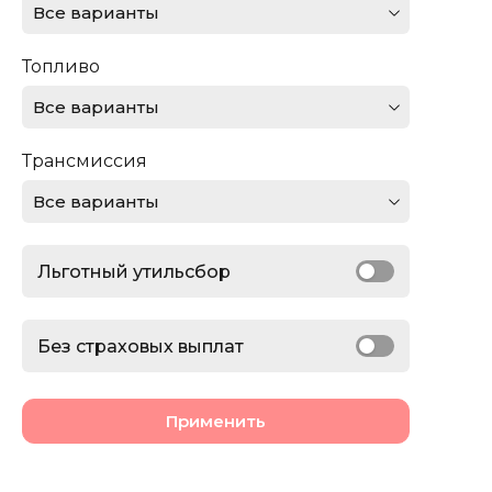
Все варианты
Ferrari
Топливо
Ford
Все варианты
GMC
Трансмиссия
Honda
Все варианты
Jaguar
Льготный утильсбор
Jeep
Lamborghini
Без страховых выплат
Land Rover
Применить
Lexus
Lincoln