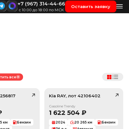
+7 (967) 314-44-66
Оставить заявку
с 10:00 до 18:00 по МСК
тить все
256817
Kia
RAY
, лот
42106402
/ 10
/ 10
Gasoline Trendy
₽
1 622 504
₽
95
км
Бензин
2024
20 265
км
Бензин
томат
76
л.с.
Автомат