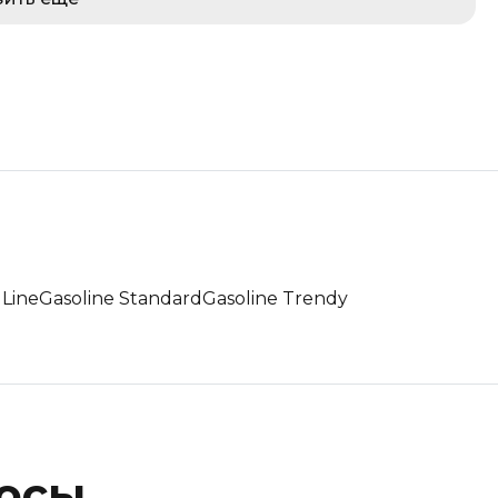
 Line
Gasoline Standard
Gasoline Trendy
росы