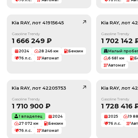
Kia
RAY
, лот
41915645
Kia
RAY
, лот
42
/ 10
Gasoline Trendy
Gasoline Trendy
1 666 249
₽
1 702 142
2024
28 246
км
Бензин
Малый пробе
76
л.с.
Автомат
6 681
км
Б
Автомат
Kia
RAY
, лот
42205753
Kia
RAY
, лот
42
/ 10
Gasoline Trendy
Gasoline Trendy
1 710 900
₽
1 728 416
1 владелец
2024
2025
19 88
27 072
км
Бензин
76
л.с.
Ав
76
л.с.
Автомат