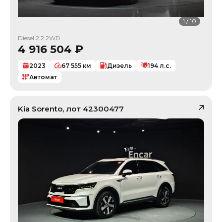
1
/
10
Diesel 2.2 2WD
4 916 504
₽
2023
67 555
км
Дизель
194
л.с.
Автомат
Kia
Sorento
, лот
42300477