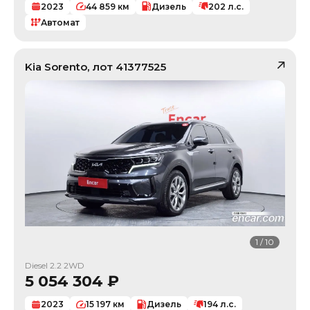
2023
44 859
км
Дизель
202
л.с.
Автомат
Kia
Sorento
, лот
41377525
1
/
10
Diesel 2.2 2WD
5 054 304
₽
2023
15 197
км
Дизель
194
л.с.