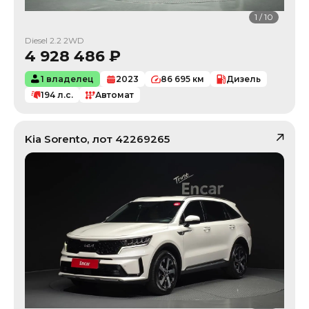
1
/
10
Diesel 2.2 2WD
4 928 486
₽
1 владелец
2023
86 695
км
Дизель
194
л.с.
Автомат
Kia
Sorento
, лот
42269265