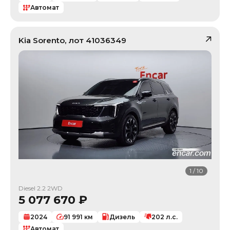
Автомат
Kia
Sorento
, лот
41036349
1
/
10
Diesel 2.2 2WD
5 077 670
₽
2024
91 991
км
Дизель
202
л.с.
Автомат