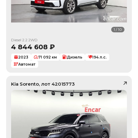
1
/
10
Diesel 2.2 2WD
4 844 608
₽
2023
71 092
км
Дизель
194
л.с.
Автомат
Kia
Sorento
, лот
42015773