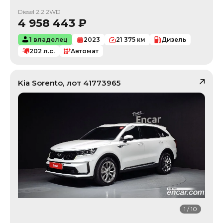
Diesel 2.2 2WD
4 958 443
₽
1 владелец
2023
21 375
км
Дизель
202
л.с.
Автомат
Kia
Sorento
, лот
41773965
1
/
10