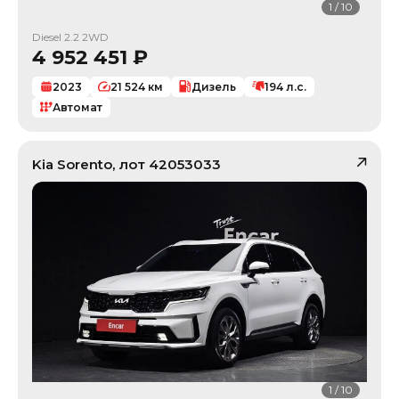
1
/
10
Diesel 2.2 2WD
4 952 451
₽
2023
21 524
км
Дизель
194
л.с.
Автомат
Kia
Sorento
, лот
42053033
1
/
10