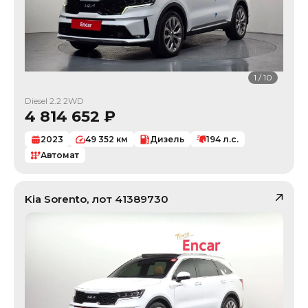
1
/
10
Diesel 2.2 2WD
4 814 652
₽
2023
49 352
км
Дизель
194
л.с.
Автомат
Kia
Sorento
, лот
41389730