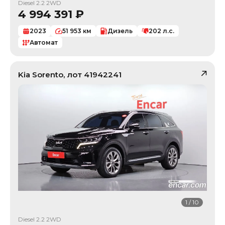
Diesel 2.2 2WD
4 994 391
₽
2023
51 953
км
Дизель
202
л.с.
Автомат
Kia
Sorento
, лот
41942241
1
/
10
Diesel 2.2 2WD