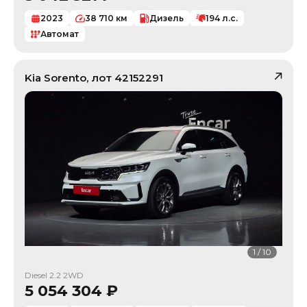
2023
38 710
км
Дизель
194
л.с.
Автомат
Kia
Sorento
, лот
42152291
1
/
10
Diesel 2.2 2WD
5 054 304
₽