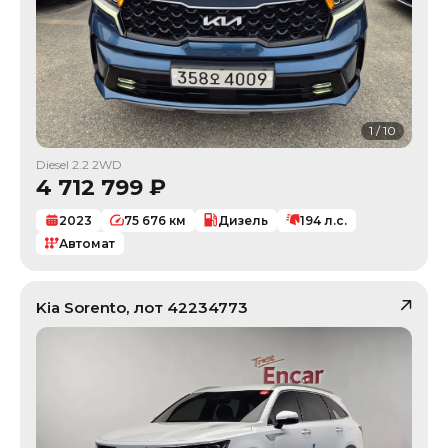
1
/
10
Diesel 2.2 2WD
4 712 799
₽
2023
75 676
км
Дизель
194
л.с.
Автомат
Kia
Sorento
, лот
42234773