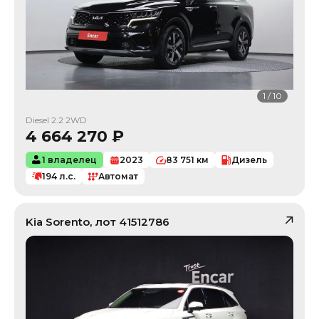
1
/
10
Diesel 2.2 2WD
4 664 270
₽
1 владелец
2023
83 751
км
Дизель
194
л.с.
Автомат
Kia
Sorento
, лот
41512786