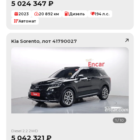
5 024 347
₽
2023
20 892
км
Дизель
194
л.с.
Автомат
Kia
Sorento
, лот
41790027
1
/
10
Diesel 2.2 2WD
5 042 321
₽