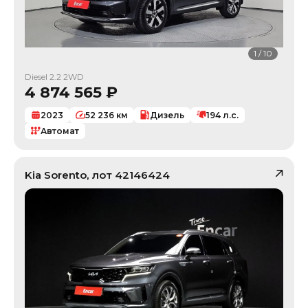
1
/
10
Diesel 2.2 2WD
4 874 565
₽
2023
52 236
км
Дизель
194
л.с.
Автомат
Kia
Sorento
, лот
42146424