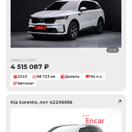
1
/
10
Diesel 2.2 2WD
4 515 087
₽
2023
98 723
км
Дизель
194
л.с.
Автомат
Kia
Sorento
, лот
42296656