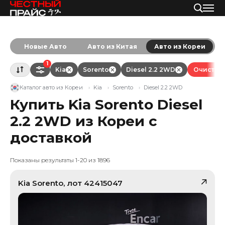
Новые Авто
Авто из Китая
Авто из Кореи
1
Kia
Sorento
Diesel 2.2 2WD
Очистить
Каталог авто из Кореи
Kia
Sorento
Diesel 2.2 2WD
Купить Kia Sorento Diesel
2.2 2WD из Кореи с
доставкой
Показаны результаты 1-20 из 1896
Kia
Sorento
, лот
42415047