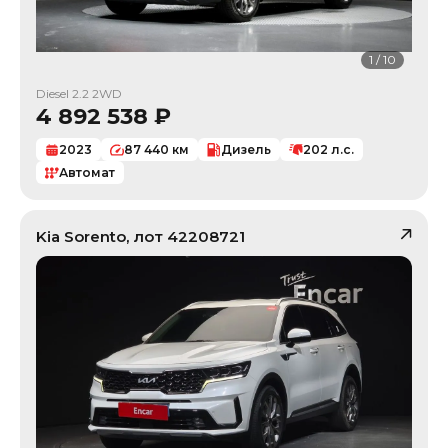
1
/
10
Diesel 2.2 2WD
4 892 538
₽
2023
87 440
км
Дизель
202
л.с.
Автомат
Kia
Sorento
, лот
42208721