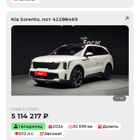
Kia
Sorento
, лот
42288469
1
/
10
Diesel 2.2 2WD
5 114 217
₽
1 владелец
2024
92 699
км
Дизель
202
л.с.
Автомат