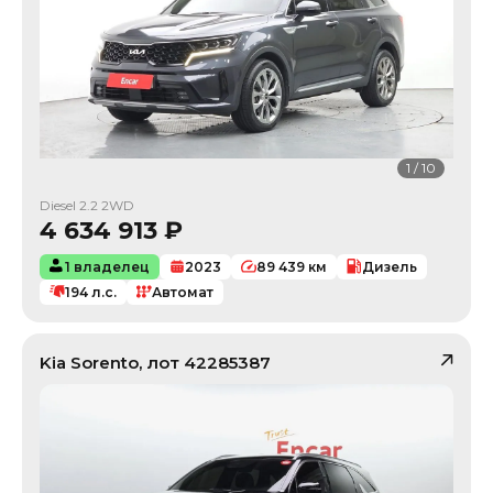
1
/
10
Diesel 2.2 2WD
4 634 913
₽
1 владелец
2023
89 439
км
Дизель
194
л.с.
Автомат
Kia
Sorento
, лот
42285387