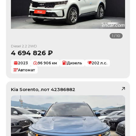
1
/
10
Diesel 2.2 2WD
4 694 826
₽
2023
96 906
км
Дизель
202
л.с.
Автомат
Kia
Sorento
, лот
42386882