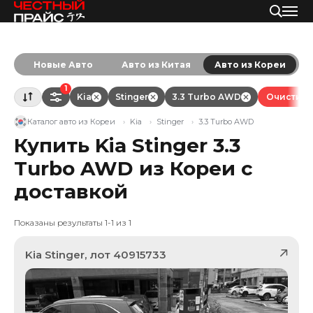
Новые Авто
Авто из Китая
Авто из Кореи
1
Kia
Stinger
3.3 Turbo AWD
Очистить
Каталог авто из Кореи
Kia
Stinger
3.3 Turbo AWD
Купить Kia Stinger 3.3
Turbo AWD из Кореи с
доставкой
Показаны результаты 1-1 из 1
Kia
Stinger
, лот
40915733