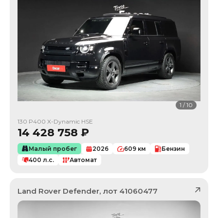
1
/
10
130 P400 X-Dynamic HSE
14 428 758
₽
Малый пробег
2026
609
км
Бензин
400
л.с.
Автомат
Land Rover
Defender
, лот
41060477