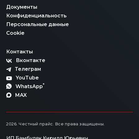
Документы
Конфиденциальность
Персональные данные
Cookie
Контакты
Вконтакте
Телеграм
YouTube
*
WhatsApp
MAX
2026
. Честный прайс.
Все права защищены.
ИП Бамбуляк Кирилл Юрьевич