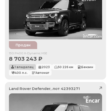
Продан
130 P400 X-Dynamic HSE
8 703 243
₽
1 владелец
2023
50 226
км
Бензин
400
л.с.
Автомат
Land Rover
Defender
, лот
42393271