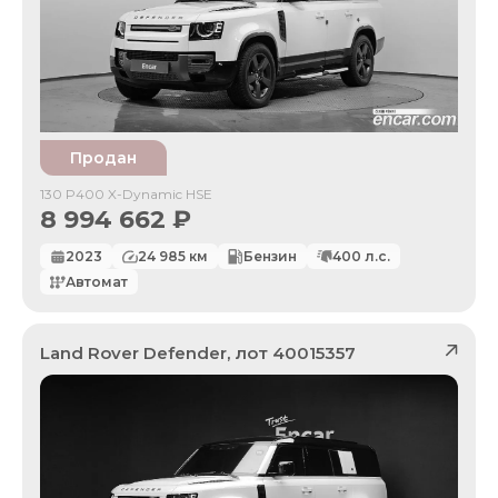
Продан
130 P400 X-Dynamic HSE
8 994 662
₽
2023
24 985
км
Бензин
400
л.с.
Автомат
Land Rover
Defender
, лот
40015357