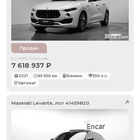
Продан
3.0 AWD GranLusso
7 618 937
₽
2021
65 650
км
Бензин
350
л.с.
Автомат
Maserati
Levante
, лот
41459820