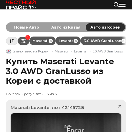
Новые Авто
Авто из Китая
Авто из Кореи
1
Maserati
Levante
3.0 AWD GranLusso
Каталог авто из Кореи
Maserati
Levante
3.0 AWD GranLusso
Купить Maserati Levante
3.0 AWD GranLusso из
Кореи с доставкой
Показаны результаты 1-3 из 3
Maserati
Levante
, лот
42145728