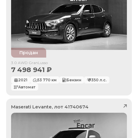
Продан
3.0 AWD GranLusso
7 498 941
₽
2021
53 770
км
Бензин
350
л.с.
Автомат
Maserati
Levante
, лот
41740674