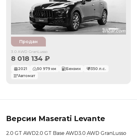
Продан
3.0 AWD GranLusso
8 018 134
₽
2021
50 979
км
Бензин
350
л.с.
Автомат
Версии
Maserati
Levante
2.0 GT AWD
2.0 GT Base AWD
3.0 AWD GranLusso