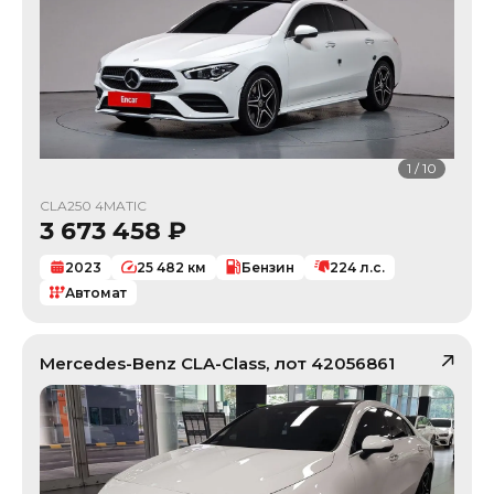
1
/
10
CLA250 4MATIC
3 673 458
₽
2023
25 482
км
Бензин
224
л.с.
Автомат
Mercedes-Benz
CLA-Class
, лот
42056861