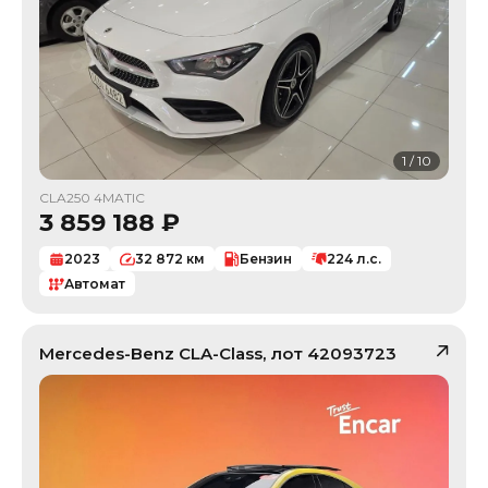
1
/
10
CLA250 4MATIC
3 859 188
₽
2023
32 872
км
Бензин
224
л.с.
Автомат
Mercedes-Benz
CLA-Class
, лот
42093723