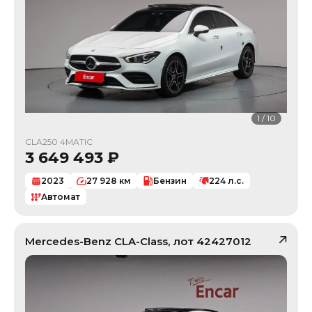
1
/
10
CLA250 4MATIC
3 649 493
₽
2023
27 928
км
Бензин
224
л.с.
Автомат
Mercedes-Benz
CLA-Class
, лот
42427012