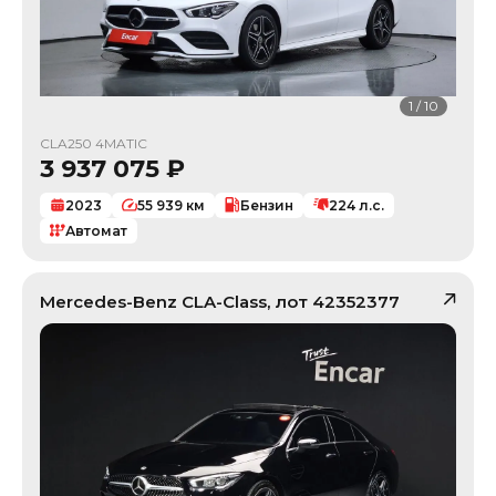
1
/
10
CLA250 4MATIC
3 937 075
₽
2023
55 939
км
Бензин
224
л.с.
Автомат
Mercedes-Benz
CLA-Class
, лот
42352377