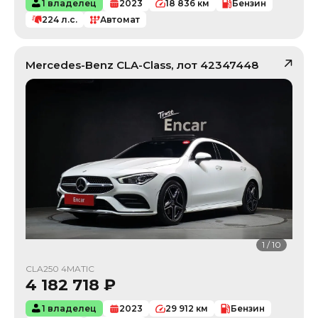
1 владелец
2023
18 836
км
Бензин
224
л.с.
Автомат
Mercedes-Benz
CLA-Class
, лот
42347448
1
/
10
CLA250 4MATIC
4 182 718
₽
1 владелец
2023
29 912
км
Бензин