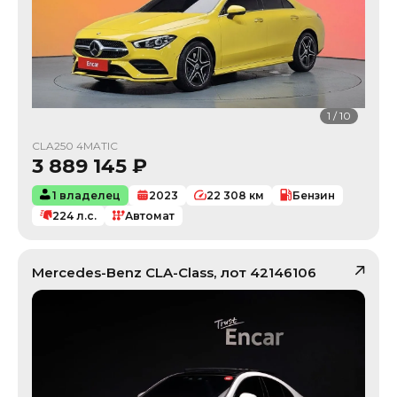
1
/
10
CLA250 4MATIC
3 889 145
₽
1 владелец
2023
22 308
км
Бензин
224
л.с.
Автомат
Mercedes-Benz
CLA-Class
, лот
42146106