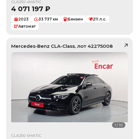
CLA250 4MATIC
4 071 197
₽
2023
33 737
км
Бензин
211
л.с.
Автомат
Mercedes-Benz
CLA-Class
, лот
42275008
1
/
10
CLA250 4MATIC