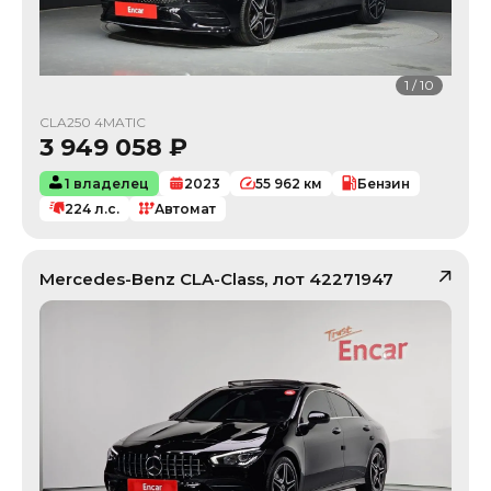
1
/
10
CLA250 4MATIC
3 949 058
₽
1 владелец
2023
55 962
км
Бензин
224
л.с.
Автомат
Mercedes-Benz
CLA-Class
, лот
42271947