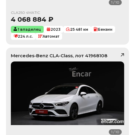
1
/
10
CLA250 4MATIC
4 068 884
₽
1 владелец
2023
25 481
км
Бензин
224
л.с.
Автомат
Mercedes-Benz
CLA-Class
, лот
41968108
1
/
10