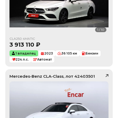
1
/
10
CLA250 4MATIC
3 913 110
₽
1 владелец
2023
36 105
км
Бензин
224
л.с.
Автомат
Mercedes-Benz
CLA-Class
, лот
42403501