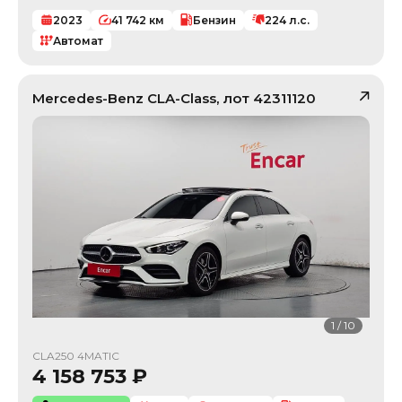
2023
41 742
км
Бензин
224
л.с.
Автомат
Mercedes-Benz
CLA-Class
, лот
42311120
1
/
10
CLA250 4MATIC
4 158 753
₽