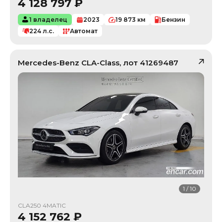
4 128 797
₽
1 владелец
2023
19 873
км
Бензин
224
л.с.
Автомат
Mercedes-Benz
CLA-Class
, лот
41269487
1
/
10
CLA250 4MATIC
4 152 762
₽