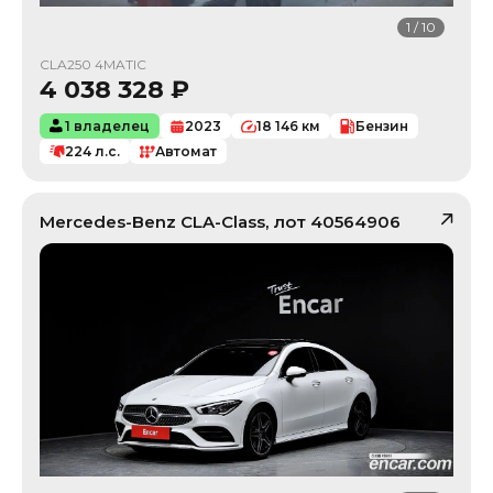
1
/
10
CLA250 4MATIC
4 038 328
₽
1 владелец
2023
18 146
км
Бензин
224
л.с.
Автомат
Mercedes-Benz
CLA-Class
, лот
40564906