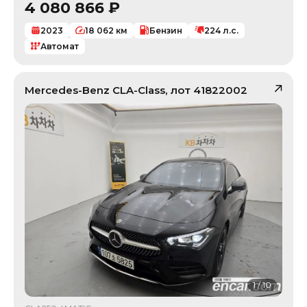
4 080 866
₽
2023
18 062
км
Бензин
224
л.с.
Автомат
Mercedes-Benz
CLA-Class
, лот
41822002
1
/
10