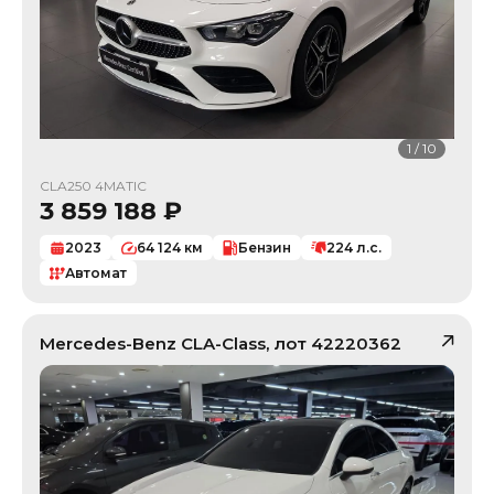
1
/
10
CLA250 4MATIC
3 859 188
₽
2023
64 124
км
Бензин
224
л.с.
Автомат
Mercedes-Benz
CLA-Class
, лот
42220362