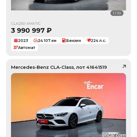
1
/
10
CLA250 4MATIC
3 990 997
₽
2023
24 107
км
Бензин
224
л.с.
Автомат
Mercedes-Benz
CLA-Class
, лот
41641519