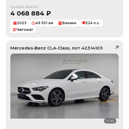
CLA250 4MATIC
4 068 884
₽
2023
49 301
км
Бензин
224
л.с.
Автомат
Mercedes-Benz
CLA-Class
, лот
42314103
1
/
10