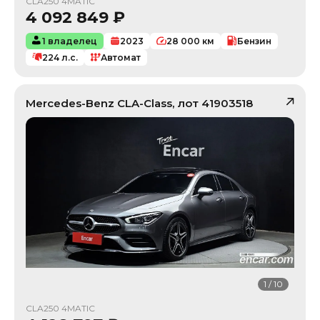
CLA250 4MATIC
4 092 849
₽
1 владелец
2023
28 000
км
Бензин
224
л.с.
Автомат
Mercedes-Benz
CLA-Class
, лот
41903518
1
/
10
CLA250 4MATIC