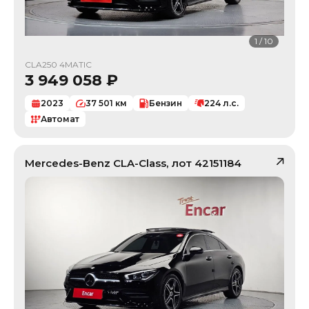
1
/
10
CLA250 4MATIC
3 949 058
₽
2023
37 501
км
Бензин
224
л.с.
Автомат
Mercedes-Benz
CLA-Class
, лот
42151184