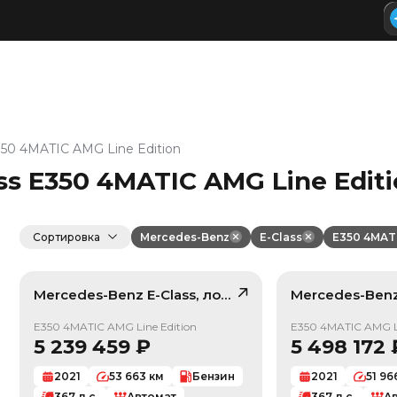
50 4MATIC AMG Line Edition
ss E350 4MATIC AMG Line Edit
Сортировка
Mercedes-Benz
E-Class
E350 4MATI
Mercedes-Benz
E-Class
, лот
41475112
Mercedes-Ben
/ 10
E350 4MATIC AMG Line Edition
E350 4MATIC AMG Li
5 239 459
₽
5 498 172
2021
53 663
км
Бензин
2021
51 96
367
л.с.
Автомат
367
л.с.
А