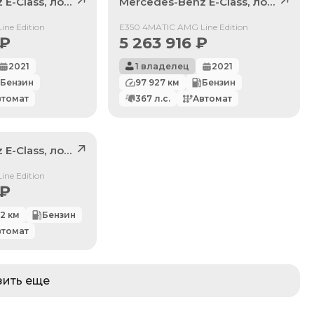
z
E-Class
, лот
41284925
Mercedes-Benz
E-Class
, лот
41417
Продан
ne Edition
E350 4MATIC AMG Line Edition
₽
5 263 916
₽
2021
1 владелец
2021
Бензин
97 927
км
Бензин
втомат
367
л.с.
Автомат
z
E-Class
, лот
41130467
ne Edition
₽
22
км
Бензин
втомат
зить еще