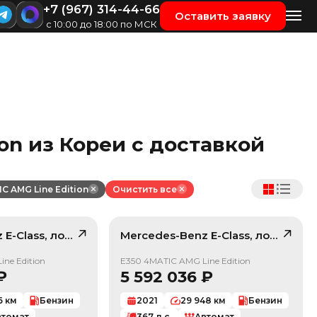
+7 (967) 314-44-66
Оставить заявку
с 10:00 до 18:00 по МСК
ion из Кореи с доставкой
C AMG Line Edition
Очистить все
z
E-Class
, лот
42395892
Mercedes-Benz
E-Class
, лот
42334
/ 10
/ 10
ne Edition
E350 4MATIC AMG Line Edition
₽
5 592 036
₽
6
км
Бензин
2021
29 948
км
Бензин
втомат
367
л.с.
Автомат