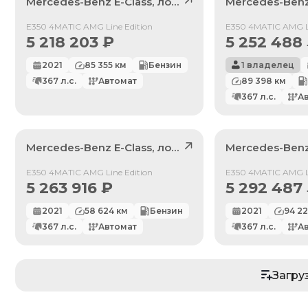
Mercedes-Benz
E-Class
, лот
41826097
Mercedes-Ben
Продан
Продан
E350 4MATIC AMG Line Edition
E350 4MATIC AMG Li
5 218 203
₽
5 252 488
2021
85 355
км
Бензин
1 владелец
367
л.с.
Автомат
89 398
км
367
л.с.
А
Mercedes-Benz
E-Class
, лот
41893832
Mercedes-Ben
Продан
Продан
E350 4MATIC AMG Line Edition
E350 4MATIC AMG Li
5 263 916
₽
5 292 487
2021
58 624
км
Бензин
2021
94 2
367
л.с.
Автомат
367
л.с.
А
По умолчанию
Загру
Цена: Дешевле
Цена: Дороже