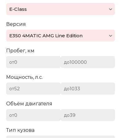
Mazda
E-Class
Mercedes-Benz
Версия
Mini
E350 4MATIC AMG Line Edition
Aston Martin
Пробег, км
Bentley
от
до
BYD
Мощность, л.с.
Cadillac
от
до
Chevrolet
Объём двигателя
от
до
Citroen (DS)
Тип кузова
Dodge