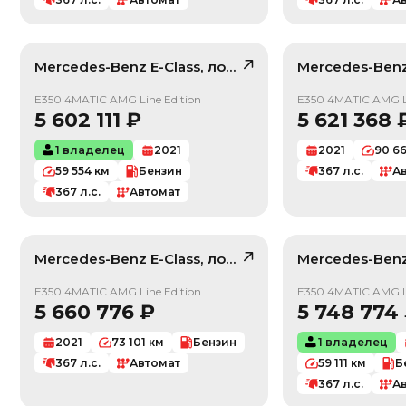
Mercedes-Benz
E-Class
, лот
40244441
Mercedes-Ben
/ 10
E350 4MATIC AMG Line Edition
E350 4MATIC AMG Li
5 602 111
₽
5 621 368
1 владелец
2021
2021
90 6
59 554
км
Бензин
367
л.с.
А
367
л.с.
Автомат
Mercedes-Benz
E-Class
, лот
41988565
Mercedes-Ben
/ 10
E350 4MATIC AMG Line Edition
E350 4MATIC AMG Li
5 660 776
₽
5 748 774
2021
73 101
км
Бензин
1 владелец
367
л.с.
Автомат
59 111
км
Б
367
л.с.
А