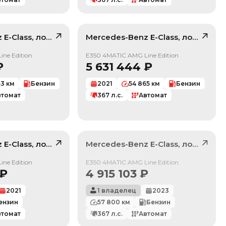
z
E-Class
, лот
41937036
Mercedes-Benz
E-Class
, лот
411439
/ 10
/ 10
ne Edition
E350 4MATIC AMG Line Edition
₽
5 631 444
₽
63
км
Бензин
2021
54 865
км
Бензин
втомат
367
л.с.
Автомат
z
E-Class
, лот
42127803
Mercedes-Benz
E-Class
, лот
41950
/ 10
Продан
ne Edition
E350 4MATIC AMG Line Edition
₽
4 915 103
₽
2021
1 владелец
2023
ензин
57 800
км
Бензин
втомат
367
л.с.
Автомат