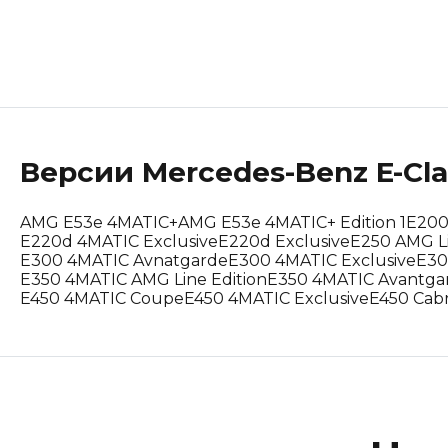
Lotus
Maserati
Mclaren
Версии
Mercedes-Benz
E-Cl
Peugeot
Polestar
AMG E53e 4MATIC+
AMG E53e 4MATIC+ Edition 1
E200
E220d 4MATIC Exclusive
E220d Exclusive
E250 AMG L
E300 4MATIC Avnatgarde
E300 4MATIC Exclusive
E30
Porsche
E350 4MATIC AMG Line Edition
E350 4MATIC Avantga
E450 4MATIC Coupe
E450 4MATIC Exclusive
E450 Cabr
Renault Korea (Samsung)
Rolls-Royce
Suzuki
Tesla