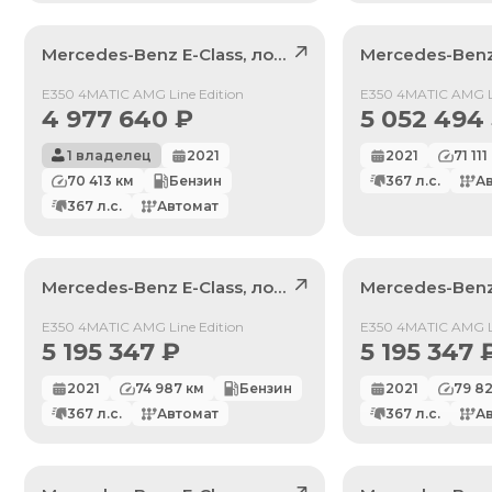
Mercedes-Benz
E-Class
, лот
41299848
Mercedes-Ben
Продан
Продан
E350 4MATIC AMG Line Edition
E350 4MATIC AMG Li
4 977 640
₽
5 052 494
1 владелец
2021
2021
71 111
70 413
км
Бензин
367
л.с.
А
367
л.с.
Автомат
Mercedes-Benz
E-Class
, лот
41844014
Mercedes-Ben
Продан
Продан
E350 4MATIC AMG Line Edition
E350 4MATIC AMG Li
5 195 347
₽
5 195 347
2021
74 987
км
Бензин
2021
79 8
367
л.с.
Автомат
367
л.с.
А