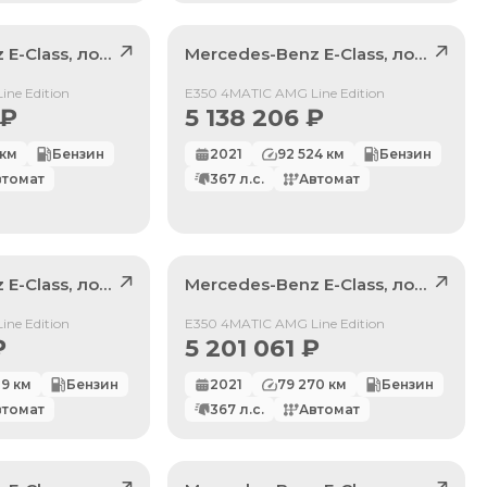
z
E-Class
, лот
41799912
Mercedes-Benz
E-Class
, лот
411781
Продан
ne Edition
E350 4MATIC AMG Line Edition
₽
5 138 206
₽
км
Бензин
2021
92 524
км
Бензин
втомат
367
л.с.
Автомат
z
E-Class
, лот
41624052
Mercedes-Benz
E-Class
, лот
42025
Продан
ne Edition
E350 4MATIC AMG Line Edition
₽
5 201 061
₽
29
км
Бензин
2021
79 270
км
Бензин
втомат
367
л.с.
Автомат