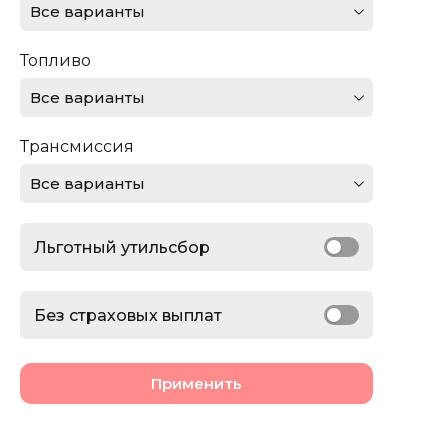
Все варианты
Ferrari
Топливо
Ford
Все варианты
GMC
Трансмиссия
Honda
Все варианты
Jaguar
Льготный утильсбор
Jeep
Lamborghini
Без страховых выплат
Land Rover
Применить
Lexus
Lincoln