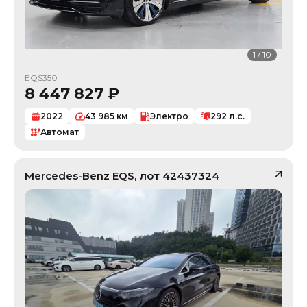
1
/
10
EQS350
8 447 827
₽
2022
43 985
км
Электро
292
л.с.
Автомат
Mercedes-Benz
EQS
, лот
42437324