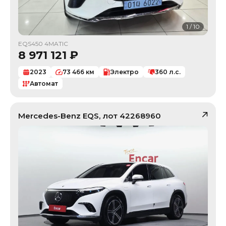
1
/
10
EQS450 4MATIC
8 971 121
₽
2023
73 466
км
Электро
360
л.с.
Автомат
Mercedes-Benz
EQS
, лот
42268960