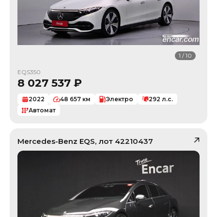
1
/
10
EQS350
8 027 537
₽
2022
48 657
км
Электро
292
л.с.
Автомат
Mercedes-Benz
EQS
, лот
42210437