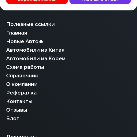
всех необходимых сертификационных документов в
документов, необходимых для регистрации
России, что полностью исключает риски для клиента
электромобиля в РФ: получение СБКТС, установку и
при постановке EQS на учет.
активацию системы ЭРА-ГЛОНАСС, а также
подтверждение сертификации батарейного блока.
Это гарантирует не только выгодную итоговую
Полезные ссылки
стоимость, но и полную, быструю легализацию вашего
Главная
Mercedes-Benz EQS.
Новые Авто🔥
Автомобили из Китая
Автомобили из Кореи
Схема работы
Справочник
О компании
Рефералка
Контакты
Отзывы
Блог
Документы