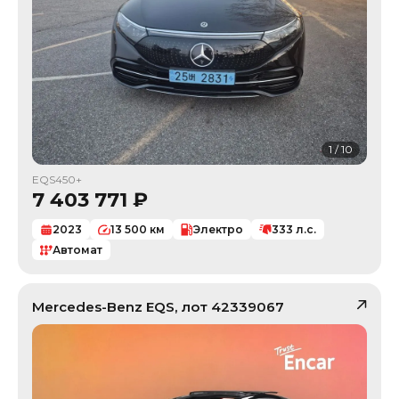
1
/
10
EQS450+
7 403 771
₽
2023
13 500
км
Электро
333
л.с.
Автомат
Mercedes-Benz
EQS
, лот
42339067