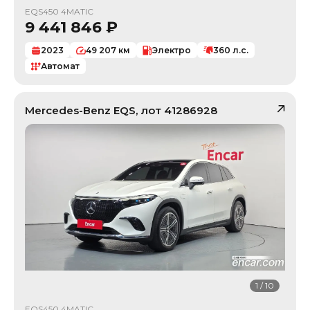
EQS450 4MATIC
9 441 846
₽
2023
49 207
км
Электро
360
л.с.
Автомат
Mercedes-Benz
EQS
, лот
41286928
1
/
10
EQS450 4MATIC