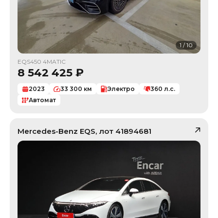
1
/
10
EQS450 4MATIC
8 542 425
₽
2023
33 300
км
Электро
360
л.с.
Автомат
Mercedes-Benz
EQS
, лот
41894681