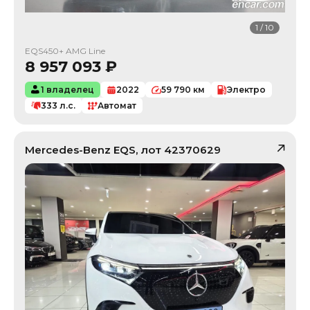
1
/
10
EQS450+ AMG Line
8 957 093
₽
1 владелец
2022
59 790
км
Электро
333
л.с.
Автомат
Mercedes-Benz
EQS
, лот
42370629