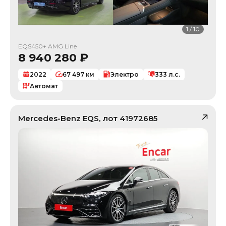
1
/
10
EQS450+ AMG Line
8 940 280
₽
2022
67 497
км
Электро
333
л.с.
Автомат
Mercedes-Benz
EQS
, лот
41972685