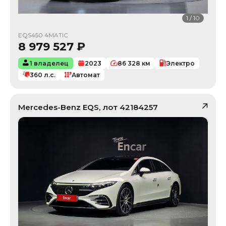
1
/
10
EQS450 4MATIC
8 979 527
₽
1 владелец
2023
86 328
км
Электро
360
л.с.
Автомат
Mercedes-Benz
EQS
, лот
42184257