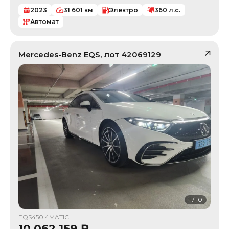
2023
31 601
км
Электро
360
л.с.
Автомат
Mercedes-Benz
EQS
, лот
42069129
1
/
10
EQS450 4MATIC
10 062 159
₽