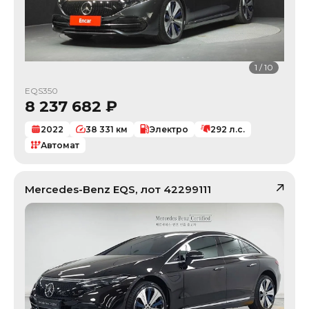
1
/
10
EQS350
8 237 682
₽
2022
38 331
км
Электро
292
л.с.
Автомат
Mercedes-Benz
EQS
, лот
42299111