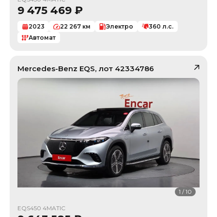
9 475 469
₽
2023
22 267
км
Электро
360
л.с.
Автомат
Mercedes-Benz
EQS
, лот
42334786
1
/
10
EQS450 4MATIC