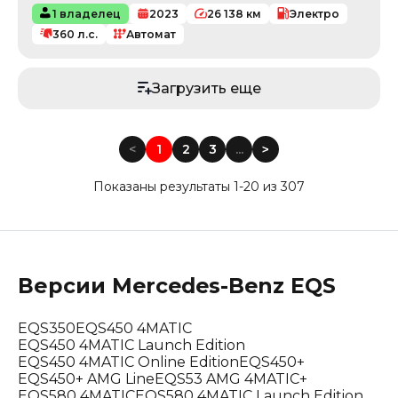
1 владелец
2023
26 138
км
Электро
360
л.с.
Автомат
Загрузить еще
<
1
2
3
...
<
Показаны результаты 1-20 из 307
Версии
Mercedes-Benz
EQS
EQS350
EQS450 4MATIC
EQS450 4MATIC Launch Edition
EQS450 4MATIC Online Edition
EQS450+
EQS450+ AMG Line
EQS53 AMG 4MATIC+
EQS580 4MATIC
EQS580 4MATIC Launch Edition