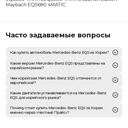
Maybach EQS680 4MATIC
Часто задаваемые вопросы
Как купить автомобиль Mercedes-Benz EQS из Кореи?
Приобретение Mercedes-Benz EQS из Южной Кореи
Какие версии Mercedes-Benz EQS представлены на
через компанию «Честный Прайс» - это эталон
корейском рынке?
прозрачности и комплексного подхода к импорту
премиальных электромобилей. Процедура
На корейском рынке представлен широкий
Чем корейская Mercedes-Benz EQS отличается от
начинается с глубокого анализа рынка: наши
модельный ряд флагманского электрокара Mercedes-
европейской?
специалисты проводят тщательный подбор
Benz EQS, который является одним из ключевых LSI-
автомобиля на ведущих корейских аукционах и
запросов для импорта. В Корее доступны как седан
Ключевые отличия корейской версии Mercedes-Benz
Какие двигатели устанавливаются на Mercedes-Benz
закрытых дилерских площадках. Мы осуществляем
(V297), так и роскошный EQS SUV (X296), включая
EQS от европейской обусловлены в первую очередь
EQS для корейского рынка?
обязательную процедуру *due diligence*, которая
наиболее востребованные версии, такие как EQS 350,
спецификой местного рынка, его высокими
включает детальную техническую инспекцию (с
полноприводные EQS 450 4MATIC и EQS 580 4MATIC.
требованиями к технологическому оснащению и
Флагманский электромобиль Mercedes-Benz EQS,
Почему стоит купить Mercedes-Benz EQS из Кореи
акцентом на состояние высоковольтной батареи и
Кроме того, для ценителей максимальной
экологическим стандартам. Корейские модели часто
представленный на корейском рынке, по
именно через «Честный Прайс»?
электроники, что критически важно для EQS) и
эксклюзивности предлагается ультра-люксовая
поставляются в более насыщенных комплектациях,
определению не использует традиционные двигатели
всестороннюю проверку юридической чистоты по
модель Mercedes-Maybach EQS 680 SUV. При покупке
включающих передовые системы помощи водителю
внутреннего сгорания (ДВС), а оснащается
VIN-номеру. После согласования финального лота с
Покупка флагманского электроседана Mercedes-Benz
этих технически сложных электромобилей из Кореи
(ADAS) и расширенные пакеты мультимедиа,
передовыми электрическими силовыми установками.
клиентом, мы заключаем внешнеторговый контракт с
EQS из Южной Кореи через «Честный Прайс»