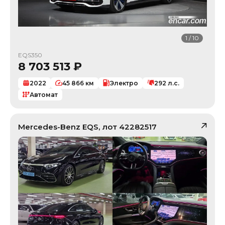
1
/
10
EQS350
8 703 513
₽
2022
45 866
км
Электро
292
л.с.
Автомат
Mercedes-Benz
EQS
, лот
42282517