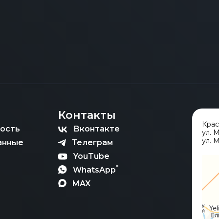
женного оформления выбор конкретного силового агре
 профессионально осуществляем весь комплекс проце
нно здесь проявляется наша ключевая компетенция. 
тного Прайса» заключается в комплексной логистиче
томобиль будет полностью легализован и технически а
 не только техническое состояние двигателя и трансми
сложную цепочку мультимодальной транспортировки S-
тличия, которые могли бы создать трудности.
ть регламентам Таможенного союза для успешного по
ным расчетом всех пошлин и утилизационного сбора.
фики и особенностей силовых установок, мы гарантир
одимых документов для легализации автомобиля: Свид
тью исключает риски при растаможке и обеспечивает б
вку системы вызова экстренных служб ЭРА-ГЛОНАСС. П
качества на каждом этапе импорта делают нас надежн
Контакты
Кра
ость
Вконтакте
ул. 
ул. М
анные
Телеграм
YouTube
*
WhatsApp
MAX