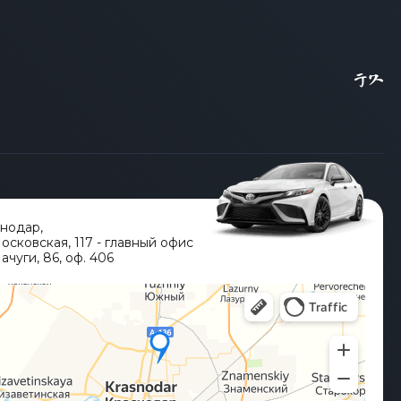
гата является критически важным этапом,
дур по растаможке, оформлению СБКТС и
Наша компания проводит тщательный due
ской и юридической экспертизе в рамках
даптирован для эксплуатации в Российской
ссии, но и его экологический класс,
Class из порта Кореи до России и
лучения электронного ПТС. Благодаря
 Наше доскональное знание регламентов
уем юридическую чистоту и прозрачность
етельства о безопасности конструкции
еспрепятственную постановку вашего S-
олное сопровождение сделки, финансовая
ым партнером для покупки флагманского
снодар
,
Московская, 117 - главный офис
ачуги, 86, оф. 406