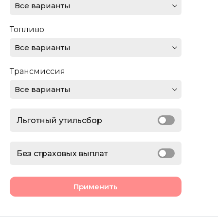
Все варианты
Ferrari
Топливо
Ford
Все варианты
GMC
Трансмиссия
Honda
Все варианты
Jaguar
Льготный утильсбор
Jeep
Lamborghini
Без страховых выплат
Land Rover
Применить
Lexus
Lincoln