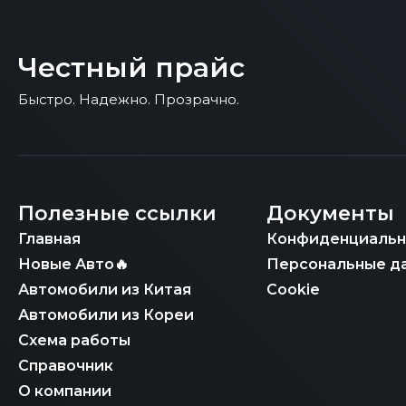
В контексте полного цикла импорта и тамо
безупречной историей обслуживания, но и
требующим экспертной верификации, и име
Ключевое конкурентное преимущество «Чес
ЭПТС, гарантируя, что импортированный ав
diligence по каждому автомобилю, проверяя
Честный прайс
Таможенного союза. Мы берем на себя всю 
Федерации, нивелируя любые "корейские" о
который должен безусловно соответствова
оперативное таможенное оформление с пол
Быстро. Надежно. Прозрачно.
нашему глубокому знанию корейской специ
гарантирует быстрое получение всех необх
всех документов на двигатель, что полнос
транспортного средства (СБКТС) и устано
Class на учет в России.
гарантия фиксированной цены и контроль 
седана.
Полезные ссылки
Документы
Главная
Конфиденциальн
Новые Авто🔥
Персональные д
Автомобили из Китая
Cookie
Автомобили из Кореи
Схема работы
Справочник
О компании