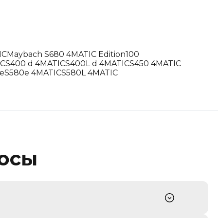
IC
Maybach S680 4MATIC Edition100
IC
S400 d 4MATIC
S400L d 4MATIC
S450 4MATIC
e
S580e 4MATIC
S580L 4MATIC
росы