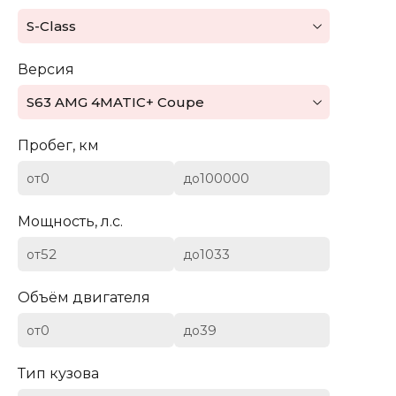
Mazda
S-Class
Mercedes-Benz
Версия
Mini
S63 AMG 4MATIC+ Coupe
Aston Martin
Пробег, км
Bentley
от
до
BYD
Мощность, л.с.
Cadillac
от
до
Chevrolet
Объём двигателя
от
до
Citroen (DS)
Тип кузова
Dodge