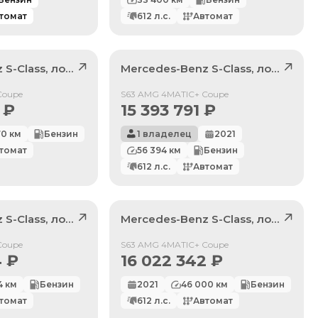
томат
612
л.с.
Автомат
z
S-Class
, лот
41240250
Mercedes-Benz
S-Class
, лот
42306
Продан
Coupe
S63 AMG 4MATIC+ Coupe
₽
15 393 791
₽
70
км
Бензин
1 владелец
2021
томат
56 394
км
Бензин
612
л.с.
Автомат
z
S-Class
, лот
42029906
Mercedes-Benz
S-Class
, лот
42014
Продан
Coupe
S63 AMG 4MATIC+ Coupe
4
₽
16 022 342
₽
4
км
Бензин
2021
46 000
км
Бензин
томат
612
л.с.
Автомат