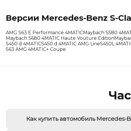
Lotus
Версии
Mercedes-Benz
S-Cl
Maserati
AMG S63 E Performance 4MATIC
Maybach S580 4MA
Mclaren
Maybach S680 4MATIC Haute Vouture Edition
Maybac
S450 d 4MATIC
S450 d 4MATIC AMG Line
S450L 4MATI
S63 AMG 4MATIC+ Coupe
Peugeot
Polestar
Porsche
Renault Korea (Samsung)
Час
Rolls-Royce
Suzuki
Как купить автомобиль Mercedes-Be
Tesla