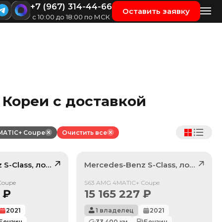
+7 (967) 314-44-66
Оставить заявку
с 10:00 до 18:00 по МСК
 Кореи с доставкой
MATIC+ Coupe
Очистить все
z
S-Class
, лот
42317007
Mercedes-Benz
S-Class
, лот
416614
/ 10
Продан
Coupe
S63 AMG 4MATIC+ Coupe
₽
15 165 227
₽
2021
1 владелец
2021
Бензин
33 400
км
Бензин