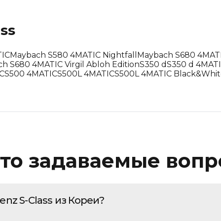
Пробег: Меньше
ass
Пробег: Больше
По дате: Новые
TIC
Maybach S580 4MATIC Nightfall
Maybach S680 4MAT
h S680 4MATIC Virgil Abloh Edition
S350 d
S350 d 4MAT
По дате: Старые
C
S500 4MATIC
S500L 4MATIC
S500L 4MATIC Black&Whit
то задаваемые воп
nz S-Class из Кореи?