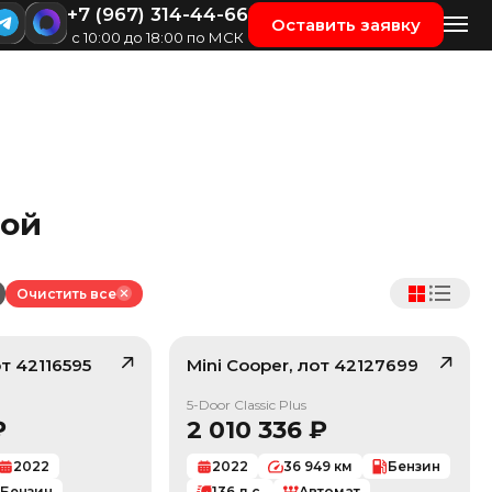
+7 (967) 314-44-66
Оставить заявку
с 10:00 до 18:00 по МСК
кой
Очистить все
от
42116595
Mini
Cooper
, лот
42127699
/ 10
/ 10
5-Door Classic Plus
₽
2 010 336
₽
2022
2022
36 949
км
Бензин
Бензин
136
л.с.
Автомат