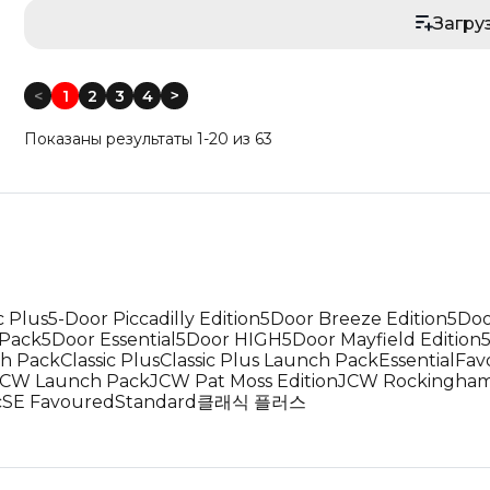
Загру
Цена: Дороже
Год выпуска: Меньше
<
1
2
3
4
<
Год выпуска: Больше
Показаны результаты 1-20 из 63
Пробег: Меньше
Пробег: Больше
По дате: Новые
По дате: Старые
c Plus
5-Door Piccadilly Edition
5Door Breeze Edition
5Doo
 Pack
5Door Essential
5Door HIGH
5Door Mayfield Edition
ch Pack
Classic Plus
Classic Plus Launch Pack
Essential
Fav
JCW Launch Pack
JCW Pat Moss Edition
JCW Rockingham 
c
SE Favoured
Standard
클래식 플러스