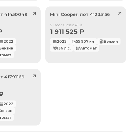
от
41450049
Mini
Cooper
, лот
41235156
Продан
5-Door Classic Plus
₽
1 911 525
₽
2022
2022
55 907
км
Бензин
Бензин
136
л.с.
Автомат
томат
от
41791169
₽
2022
Бензин
томат