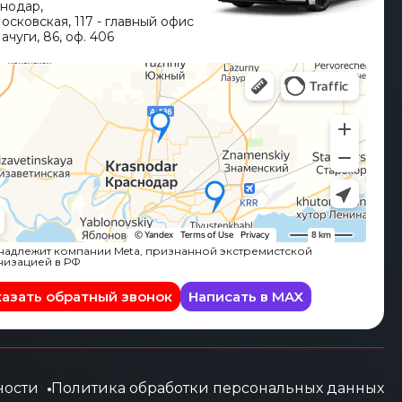
снодар
,
Московская, 117 - главный офис
ачуги, 86, оф. 406
адлежит компании Meta, признанной экстремистской
низацией в РФ
казать обратный звонок
Написать в MAX
ности
Политика обработки персональных данных