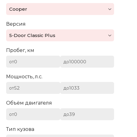
Mazda
Cooper
Mercedes-Benz
Версия
Mini
5-Door Classic Plus
Aston Martin
Пробег, км
Bentley
от
до
BYD
Мощность, л.с.
Cadillac
от
до
Chevrolet
Объём двигателя
от
до
Citroen (DS)
Тип кузова
Dodge