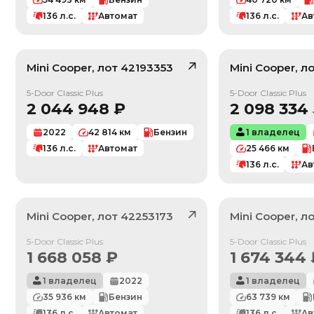
136
л.с.
Автомат
136
л.с.
Ав
Mini
Cooper
, лот
42193353
Mini
Cooper
, л
/ 10
5-Door Classic Plus
5-Door Classic Plus
2 044 948
₽
2 098 334
2022
42 814
км
Бензин
1 владелец
136
л.с.
Автомат
25 466
км
136
л.с.
Ав
Mini
Cooper
, лот
42253173
Mini
Cooper
, л
Продан
Продан
5-Door Classic Plus
5-Door Classic Plus
1 668 058
₽
1 674 344
1 владелец
2022
1 владелец
35 936
км
Бензин
63 739
км
136
л.с.
Автомат
136
л.с.
Ав