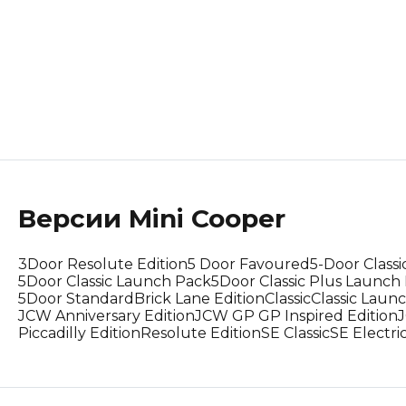
Lotus
Maserati
Mclaren
Peugeot
Polestar
Версии
Mini
Cooper
Porsche
3Door Resolute Edition
5 Door Favoured
5-Door Classi
Renault Korea (Samsung)
5Door Classic Launch Pack
5Door Classic Plus Launch
5Door Standard
Brick Lane Edition
Classic
Classic Laun
JCW Anniversary Edition
JCW GP GP Inspired Edition
Rolls-Royce
Piccadilly Edition
Resolute Edition
SE Classic
SE Electri
Suzuki
Tesla