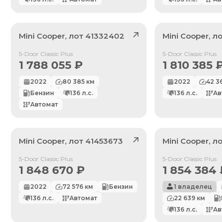
Mini
Cooper
, лот
41332402
Mini
Cooper
, л
Продан
Продан
5-Door Classic Plus
5-Door Classic Plus
1 788 055
₽
1 810 385
2022
80 385
км
2022
42 3
Бензин
136
л.с.
136
л.с.
Ав
Автомат
Mini
Cooper
, лот
41453673
Mini
Cooper
, л
Продан
Продан
5-Door Classic Plus
5-Door Classic Plus
1 848 670
₽
1 854 384
2022
72 576
км
Бензин
1 владелец
136
л.с.
Автомат
22 639
км
136
л.с.
Ав