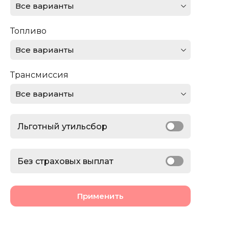
Все варианты
Ferrari
Топливо
Ford
Все варианты
GMC
Трансмиссия
Honda
Все варианты
Jaguar
Льготный утильсбор
Jeep
Lamborghini
Без страховых выплат
Land Rover
Применить
Lexus
Lincoln