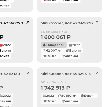
томат
от
42360770
Mini
Cooper
, лот
42049028
/ 10
Продан
5-Door Classic Plus
₽
1 600 061
₽
2022
1 владелец
2022
Бензин
62 007
км
Бензин
томат
136
л.с.
Автомат
от
42113130
Mini
Cooper
, лот
39829316
Продан
5-Door Classic Plus
₽
1 742 913
₽
2022
2022
50 592
км
Бензин
Бензин
136
л.с.
Автомат
томат