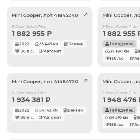
Mini
Cooper
, лот
41845240
Mini
Cooper
, л
Продан
Продан
5-Door Classic Plus
5-Door Classic Plus
1 882 955
₽
1 882 955
2022
55 449
км
Бензин
1 владелец
136
л.с.
Автомат
37 180
км
136
л.с.
Ав
Mini
Cooper
, лот
41484720
Mini
Cooper
, л
Продан
Продан
5-Door Classic Plus
5-Door Classic Plus
1 934 381
₽
1 948 476
2022
54 143
км
Бензин
1 владелец
136
л.с.
Автомат
54 510
км
По умолчанию
136
л.с.
Ав
Цена: Дешевле