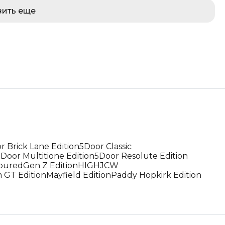
зить еще
r Brick Lane Edition
5Door Classic
5Door Multitione Edition
5Door Resolute Edition
oured
Gen Z Edition
HIGH
JCW
GT Edition
Mayfield Edition
Paddy Hopkirk Edition