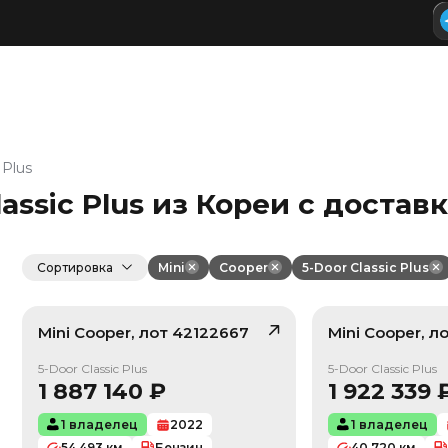
 Plus
lassic Plus из Кореи с достав
Сортировка
Mini
Cooper
5-Door Classic Plus
Mini
Cooper
, лот
42122667
Mini
Cooper
, л
/ 10
5-Door Classic Plus
5-Door Classic Plus
1 887 140
₽
1 922 339
1 владелец
2022
1 владелец
54 493
км
Бензин
40 720
км