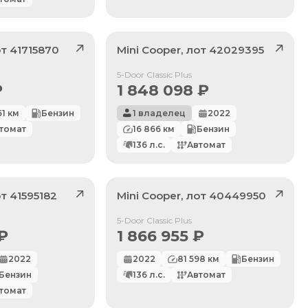
от
41715870
Mini
Cooper
, лот
42029395
Продан
5-Door Classic Plus
₽
1 848 098
₽
61
км
Бензин
1 владелец
2022
томат
16 866
км
Бензин
136
л.с.
Автомат
от
41595182
Mini
Cooper
, лот
40449950
Продан
5-Door Classic Plus
₽
1 866 955
₽
2022
2022
81 598
км
Бензин
Бензин
136
л.с.
Автомат
томат