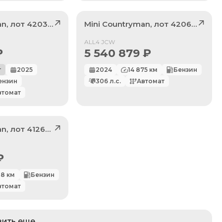
an
, лот
42032620
Mini
Countryman
, лот
42064224
Продан
ALL4 JCW
₽
5 540 879
₽
г
2025
2024
14 875
км
Бензин
ензин
306
л.с.
Автомат
втомат
an
, лот
41264925
₽
08
км
Бензин
втомат
зить еще