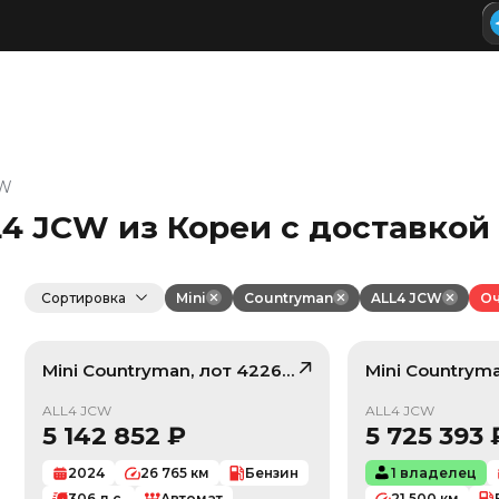
CW
L4 JCW из Кореи с доставкой
Сортировка
Mini
Countryman
ALL4 JCW
Оч
Mini
Countryman
, лот
42260542
Mini
Countrym
/ 10
ALL4 JCW
ALL4 JCW
5 142 852
₽
5 725 393
2024
26 765
км
Бензин
1 владелец
306
л.с.
Автомат
21 500
км