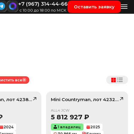
+7 (967) 314-44-66
Оставить заявку
с 10:00 до 18:00 по МСК
истить все
an
, лот
42388920
Mini
Countryman
, лот
42328705
/ 10
/ 10
ALL4 JCW
₽
5 812 927
₽
2024
1 владелец
2025
Бензин
30 966
км
Бензин