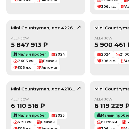
306
л.с.
А
Mini
Countryman
, лот
42263893
Mini
Countrym
/ 10
ALL4 JCW
ALL4 JCW
5 847 913
₽
5 900 461
Малый пробег
2024
2024
21 0
7 603
км
Бензин
306
л.с.
А
306
л.с.
Автомат
Mini
Countryman
, лот
42182802
Mini
Countrym
/ 10
ALL4 JCW
ALL4 JCW
6 110 516
₽
6 119 229
Малый пробег
2025
Малый пробе
6 711
км
Бензин
6 076
км
Б
306
л.с.
Автомат
306
л.с.
А