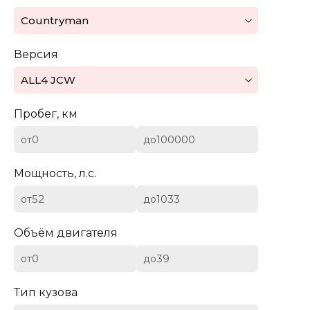
Mazda
Countryman
Mercedes-Benz
Версия
Mini
ALL4 JCW
Aston Martin
Пробег, км
Bentley
от
до
BYD
Мощность, л.с.
Cadillac
от
до
Chevrolet
Объём двигателя
от
до
Citroen (DS)
Тип кузова
Dodge