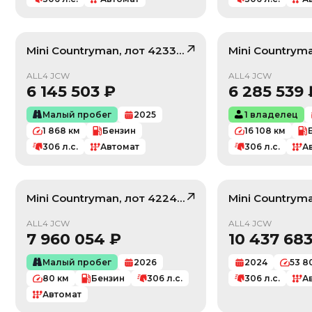
Mini
Countryman
, лот
42332016
Mini
Countrym
/ 10
ALL4 JCW
ALL4 JCW
6 145 503
₽
6 285 539
Малый пробег
2025
1 владелец
1 868
км
Бензин
16 108
км
306
л.с.
Автомат
306
л.с.
А
Mini
Countryman
, лот
42241223
Mini
Countrym
/ 9
ALL4 JCW
ALL4 JCW
7 960 054
₽
10 437 68
Малый пробег
2026
2024
53 8
80
км
Бензин
306
л.с.
306
л.с.
А
Автомат