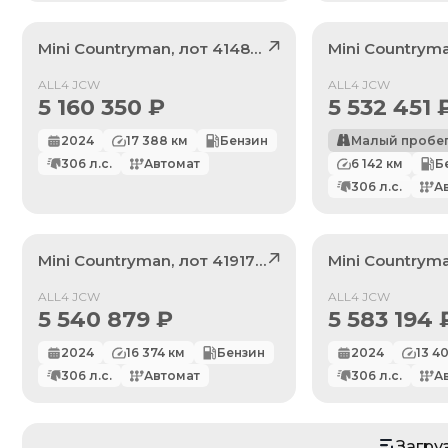
Mini
Countryman
, лот
41486646
Mini
Countrym
Продан
Продан
ALL4 JCW
ALL4 JCW
5 160 350
₽
5 532 451
2024
17 388
км
Бензин
Малый пробе
306
л.с.
Автомат
6 142
км
Б
306
л.с.
А
Mini
Countryman
, лот
41917677
Mini
Countrym
Продан
Продан
ALL4 JCW
ALL4 JCW
5 540 879
₽
5 583 194
2024
16 374
км
Бензин
2024
13 4
По умолчанию
306
л.с.
Автомат
306
л.с.
А
Цена: Дешевле
Цена: Дороже
Загру