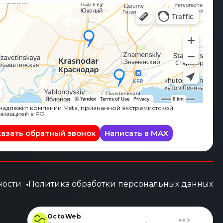
адлежит компании Meta, признанной экстремистской
низацией в РФ
казать обратный звонок
Написать в MAX
ности
Политика обработки персональных данных
OctoWeb