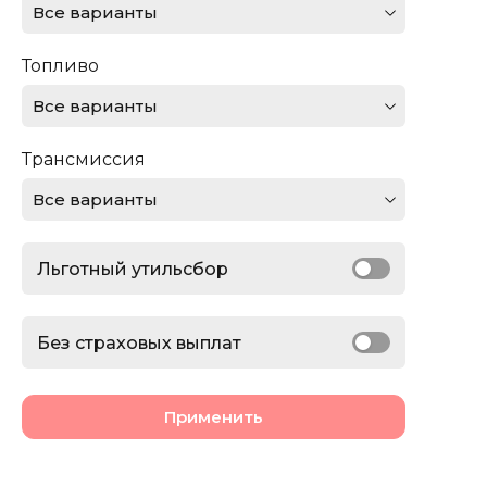
Все варианты
Ferrari
Топливо
Ford
Все варианты
GMC
Трансмиссия
Honda
Все варианты
Jaguar
Льготный утильсбор
Jeep
Lamborghini
Без страховых выплат
Land Rover
Применить
Lexus
Lincoln