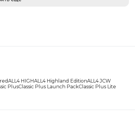
red
ALL4 HIGH
ALL4 Highland Edition
ALL4 JCW
ssic Plus
Classic Plus Launch Pack
Classic Plus Lite