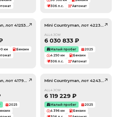
втомат
306
л.с.
Автомат
an
, лот
41253813
Mini
Countryman
, лот
42237411
/ 10
/ 10
ALL4 JCW
₽
6 030 833
₽
00
км
Бензин
Малый пробег
2025
втомат
4 250
км
Бензин
306
л.с.
Автомат
an
, лот
41793711
Mini
Countryman
, лот
42435287
/ 10
/ 10
ALL4 JCW
₽
6 119 229
₽
г
2025
Малый пробег
2025
ензин
4 396
км
Бензин
втомат
306
л.с.
Автомат