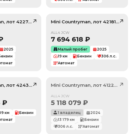
an
, лот
42274416
Mini
Countryman
, лот
42181177
/ 10
/ 10
ALL4 JCW
₽
7 694 618
₽
2025
Малый пробег
2025
Бензин
19
км
Бензин
306
л.с.
втомат
Автомат
an
, лот
42433455
Mini
Countryman
, лот
41224281
/ 10
Продан
ALL4 JCW
3
₽
5 118 079
₽
09
км
Бензин
1 владелец
2024
втомат
13 179
км
Бензин
306
л.с.
Автомат