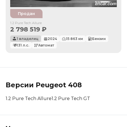
Продан
1.2 Pure Tech Allure
2 798 519
₽
1 владелец
2024
15 863
км
Бензин
131
л.с.
Автомат
Версии
Peugeot
408
1.2 Pure Tech Allure
1.2 Pure Tech GT