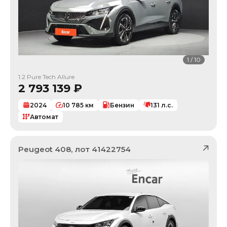
1
/
10
1.2 Pure Tech Allure
2 793 139
₽
2024
10 785
км
Бензин
131
л.с.
Автомат
Peugeot
408
, лот
41422754