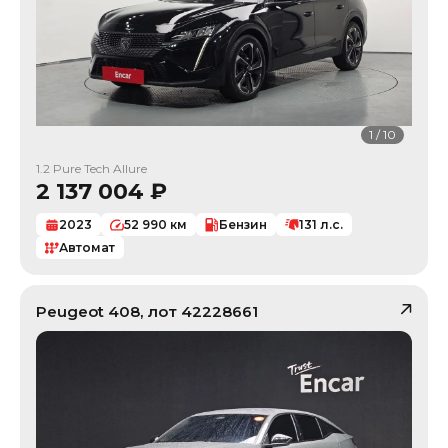
1
/
10
1.2 Pure Tech Allure
2 137 004
₽
2023
52 990
км
Бензин
131
л.с.
Автомат
Peugeot
408
, лот
42228661