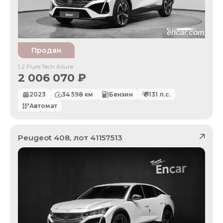
Продан
1.2 Pure Tech Allure
2 006 070
₽
2023
34 598
км
Бензин
131
л.с.
Автомат
Peugeot
408
, лот
41157513