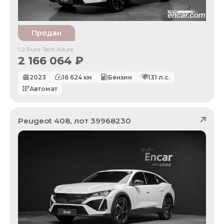
Продан
1.2 Pure Tech Allure
2 166 064
₽
2023
16 624
км
Бензин
131
л.с.
Автомат
Peugeot
408
, лот
39968230