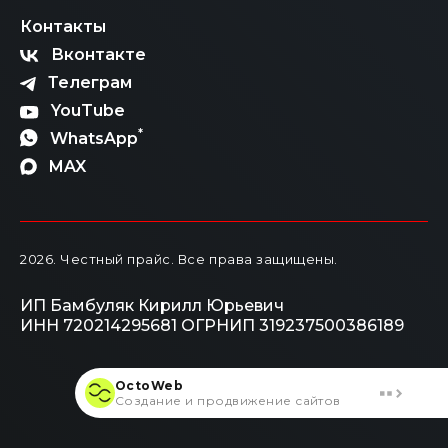
владельцем автомобиля мечты по самой
Контакты
справедливой цене.
Вконтакте
Телеграм
YouTube
*
WhatsApp
MAX
2026
. Честный прайс.
Все права защищены.
ИП Бамбуляк Кирилл Юрьевич
ИНН 720214295681
ОГРНИП 319237500386189
OctoWeb
Создание и продвижение сайтов