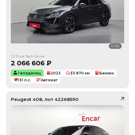
1
/
10
1.2 Pure Tech Allure
2 066 606
₽
1 владелец
2023
33 870
км
Бензин
131
л.с.
Автомат
Peugeot
408
, лот
42268590