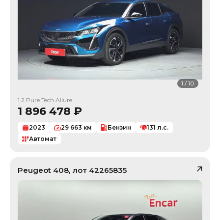
1
/
10
1.2 Pure Tech Allure
1 896 478
₽
2023
29 663
км
Бензин
131
л.с.
Автомат
Peugeot
408
, лот
42265835