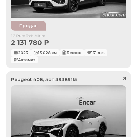
Продан
1.2 Pure Tech Allure
2 131 780
₽
2023
13 028
км
Бензин
131
л.с.
Автомат
Peugeot
408
, лот
39389115