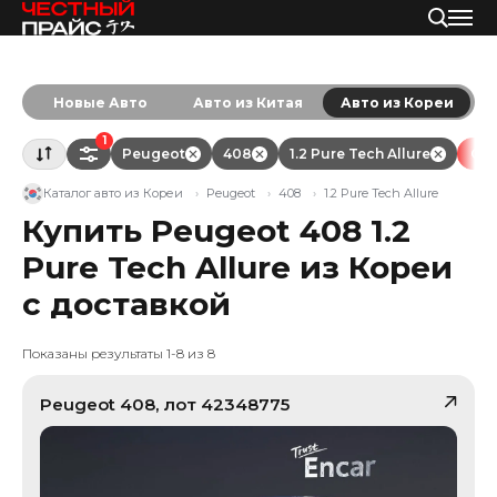
Новые Авто
Авто из Китая
Авто из Кореи
1
Peugeot
408
1.2 Pure Tech Allure
Очи
Каталог авто из Кореи
Peugeot
408
1.2 Pure Tech Allure
Купить Peugeot 408 1.2
Pure Tech Allure из Кореи
с доставкой
Показаны результаты 1-8 из 8
Peugeot
408
, лот
42348775