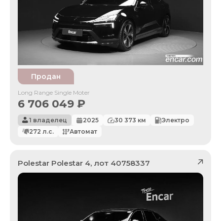
Продан
Long Range Single Moter
6 706 049
₽
1 владелец
2025
30 373
км
Электро
272
л.с.
Автомат
Polestar
Polestar 4
, лот
40758337