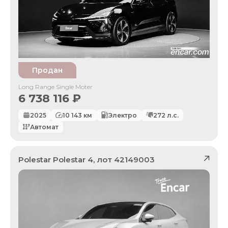
Продан
Long Range Single Moter
6 738 116
₽
2025
10 143
км
Электро
272
л.с.
Автомат
Polestar
Polestar 4
, лот
42149003