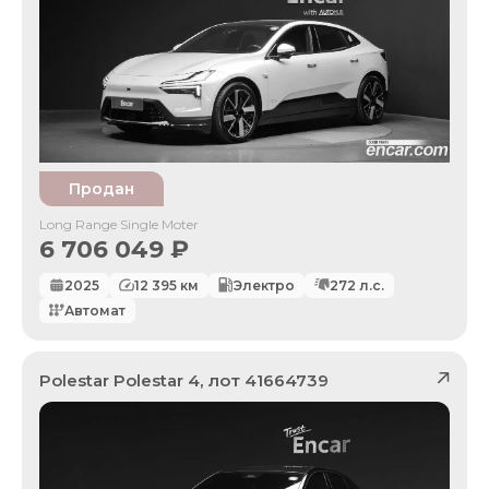
Продан
Long Range Single Moter
6 706 049
₽
2025
12 395
км
Электро
272
л.с.
Автомат
Polestar
Polestar 4
, лот
41664739