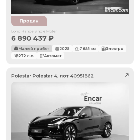
Продан
Long Range Single Moter
6 890 437
₽
Малый пробег
2025
7 655
км
Электро
272
л.с.
Автомат
Polestar
Polestar 4
, лот
40951862