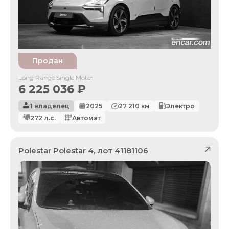
Продан
Long Range Single Moter
6 225 036
₽
1 владелец
2025
27 210
км
Электро
272
л.с.
Автомат
Polestar
Polestar 4
, лот
41181106