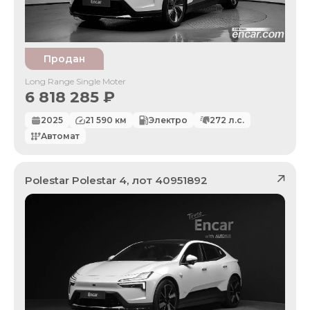
Продан
Long Range Single Moter
6 818 285
₽
2025
21 590
км
Электро
272
л.с.
Автомат
Polestar
Polestar 4
, лот
40951892