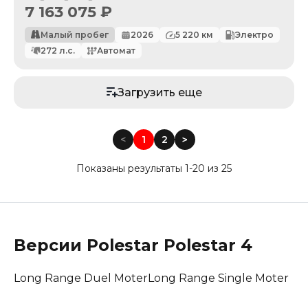
7 163 075
₽
Малый пробег
2026
5 220
км
Электро
272
л.с.
Автомат
Загрузить еще
<
1
2
<
Показаны результаты 1-20 из 25
Версии
Polestar
Polestar 4
Long Range Duel Moter
Long Range Single Moter