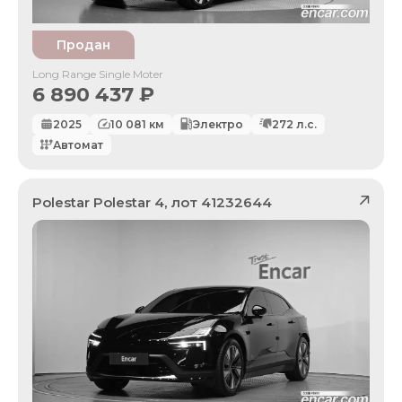
Продан
Long Range Single Moter
6 890 437
₽
2025
10 081
км
Электро
272
л.с.
Автомат
Polestar
Polestar 4
, лот
41232644