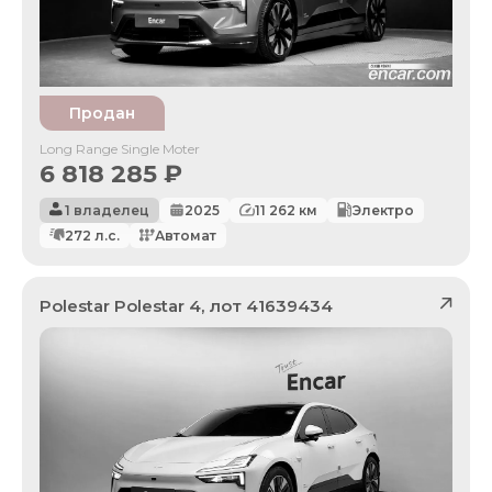
Продан
Long Range Single Moter
6 818 285
₽
1 владелец
2025
11 262
км
Электро
272
л.с.
Автомат
Polestar
Polestar 4
, лот
41639434