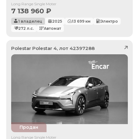
Long Range Single Moter
7 138 960
₽
1 владелец
2025
13 699
км
Электро
272
л.с.
Автомат
Polestar
Polestar 4
, лот
42397288
Продан
Long Range Single Moter