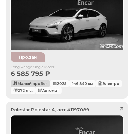
Продан
Long Range Single Moter
6 585 795
₽
Малый пробег
2025
6 840
км
Электро
272
л.с.
Автомат
Polestar
Polestar 4
, лот
41197089