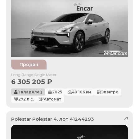
Продан
Long Range Single Moter
6 305 205
₽
1 владелец
2025
40 106
км
Электро
272
л.с.
Автомат
Polestar
Polestar 4
, лот
41244293