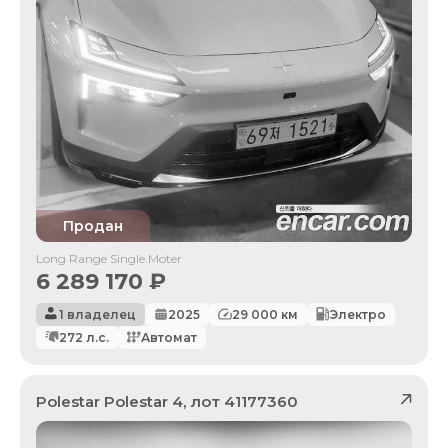
Продан
Long Range Single Moter
6 289 170
₽
1 владелец
2025
29 000
км
Электро
272
л.с.
Автомат
Polestar
Polestar 4
, лот
41177360