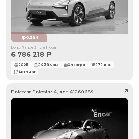
Продан
Long Range Single Moter
6 786 218
₽
2025
24 384
км
Электро
272
л.с.
Автомат
Polestar
Polestar 4
, лот
41260689