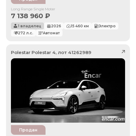
Long Range Single Moter
7 138 960
₽
1 владелец
2026
15 460
км
Электро
272
л.с.
Автомат
Polestar
Polestar 4
, лот
41262989
Продан