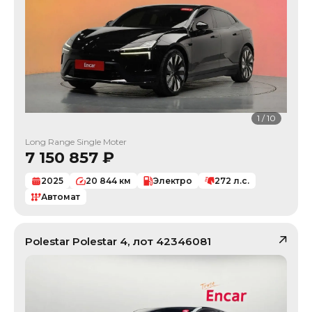
1
/
10
Long Range Single Moter
7 150 857
₽
2025
20 844
км
Электро
272
л.с.
Автомат
Polestar
Polestar 4
, лот
42346081