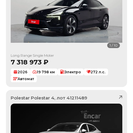
1
/
10
Long Range Single Moter
7 318 973
₽
2026
19 798
км
Электро
272
л.с.
Автомат
Polestar
Polestar 4
, лот
41211489