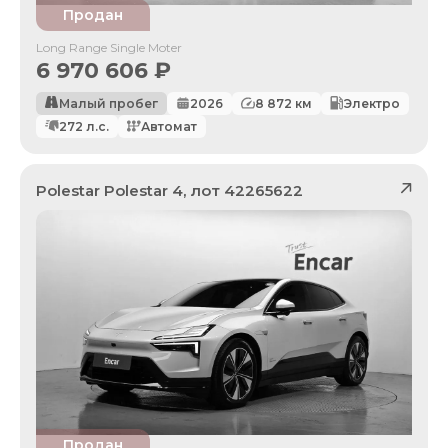
Продан
Long Range Single Moter
6 970 606
₽
Малый пробег
2026
8 872
км
Электро
272
л.с.
Автомат
Polestar
Polestar 4
, лот
42265622
Продан