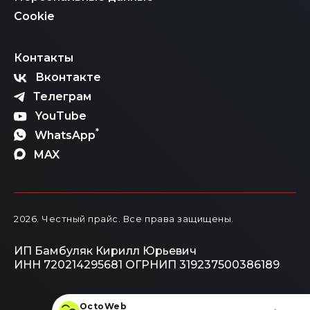
не растеряться в многообразии вариантов и правил,
просто свяжитесь с нашими менеджерами. Мы
Cookie
рассчитаем итоговую стоимость «под ключ», честно
расскажем обо всех этапах и поможем вам стать
владельцем автомобиля мечты по самой
Контакты
справедливой цене.
Вконтакте
Телеграм
YouTube
*
WhatsApp
MAX
2026
. Честный прайс.
Все права защищены.
ИП Бамбуляк Кирилл Юрьевич
ИНН 720214295681
ОГРНИП 319237500386189
OctoWeb