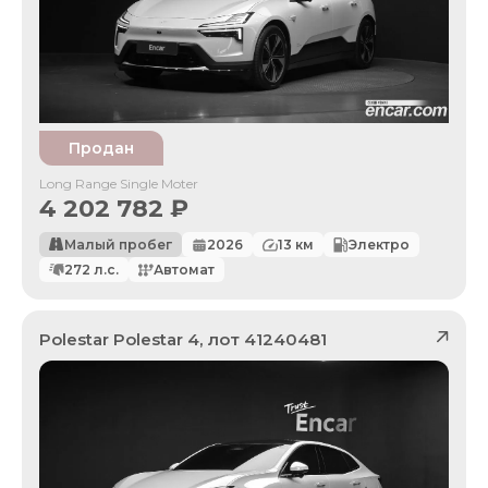
Продан
Long Range Single Moter
4 202 782
₽
Малый пробег
2026
13
км
Электро
272
л.с.
Автомат
Polestar
Polestar 4
, лот
41240481