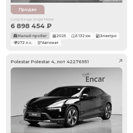
Продан
Long Range Single Moter
6 898 454
₽
Малый пробег
2025
5 132
км
Электро
272
л.с.
Автомат
Polestar
Polestar 4
, лот
42276951