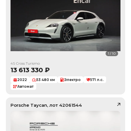
1
/
10
4S Cross Turismo
13 613 330
₽
2022
53 480
км
Электро
571
л.с.
Автомат
Porsche
Taycan
, лот
42061544