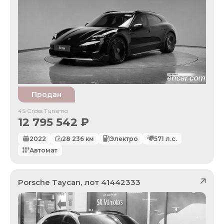
Продан
4S Cross Turismo
12 795 542
₽
2022
28 236
км
Электро
571
л.с.
Автомат
Porsche
Taycan
, лот
41442333