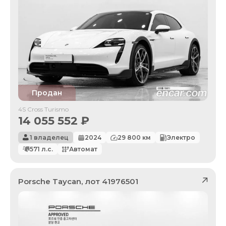
Продан
4S Cross Turismo
14 055 552
₽
1 владелец
2024
29 800
км
Электро
571
л.с.
Автомат
Porsche
Taycan
, лот
41976501