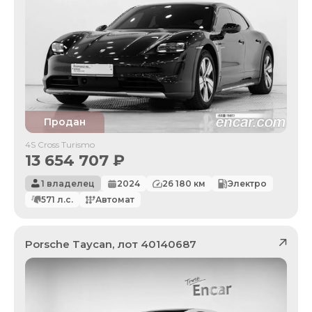
Продан
4S Cross Turismo
13 654 707
₽
1 владелец
2024
26 180
км
Электро
571
л.с.
Автомат
Porsche
Taycan
, лот
40140687