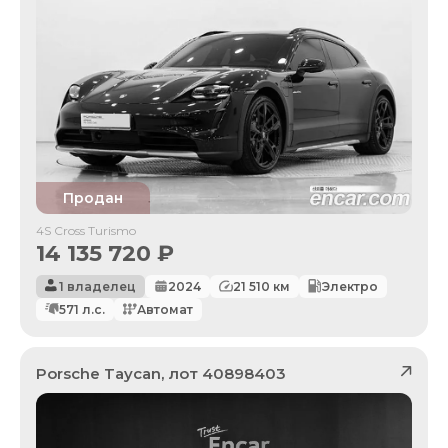
Продан
4S Cross Turismo
14 135 720
₽
1 владелец
2024
21 510
км
Электро
571
л.с.
Автомат
Porsche
Taycan
, лот
40898403