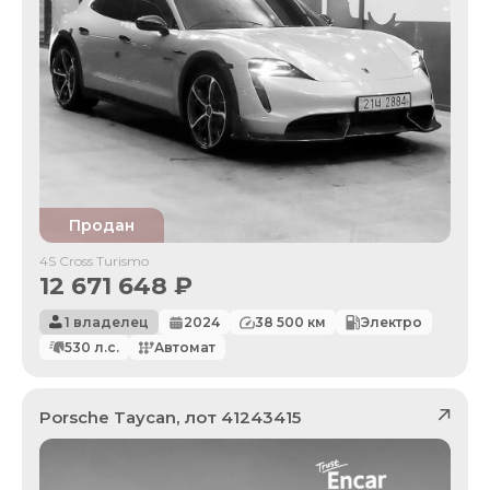
Продан
4S Cross Turismo
12 671 648
₽
1 владелец
2024
38 500
км
Электро
530
л.с.
Автомат
Porsche
Taycan
, лот
41243415