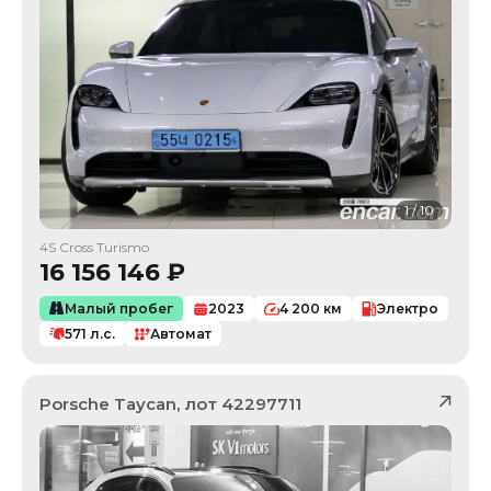
1
/
10
4S Cross Turismo
16 156 146
₽
Малый пробег
2023
4 200
км
Электро
571
л.с.
Автомат
Porsche
Taycan
, лот
42297711