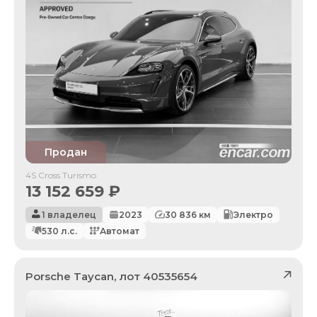
Продан
4S Cross Turismo
13 152 659
₽
1 владелец
2023
30 836
км
Электро
530
л.с.
Автомат
Porsche
Taycan
, лот
40535654