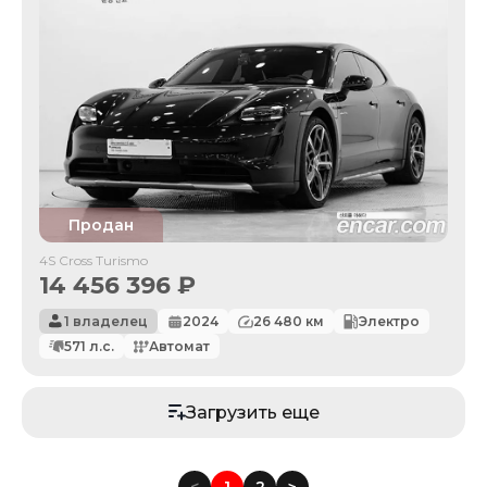
Продан
4S Cross Turismo
14 456 396
₽
1 владелец
2024
26 480
км
Электро
571
л.с.
Автомат
Загрузить еще