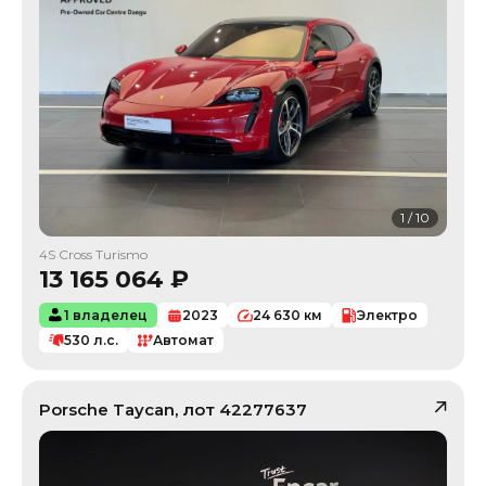
1
/
10
4S Cross Turismo
13 165 064
₽
1 владелец
2023
24 630
км
Электро
530
л.с.
Автомат
Porsche
Taycan
, лот
42277637