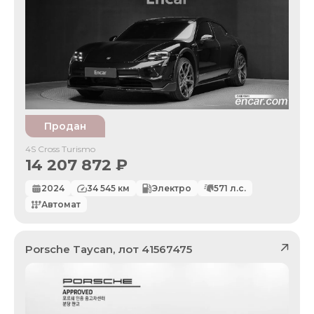
Продан
4S Cross Turismo
14 207 872
₽
2024
34 545
км
Электро
571
л.с.
Автомат
Porsche
Taycan
, лот
41567475