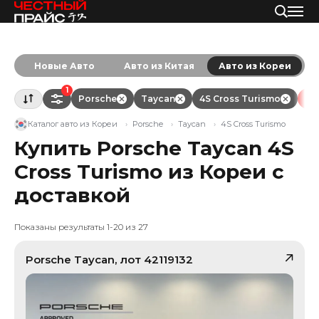
Новые Авто
Авто из Китая
Авто из Кореи
1
Porsche
Taycan
4S Cross Turismo
Оч
Каталог авто из Кореи
Porsche
Taycan
4S Cross Turismo
Купить Porsche Taycan 4S
Cross Turismo из Кореи с
доставкой
Показаны результаты 1-20 из 27
Porsche
Taycan
, лот
42119132