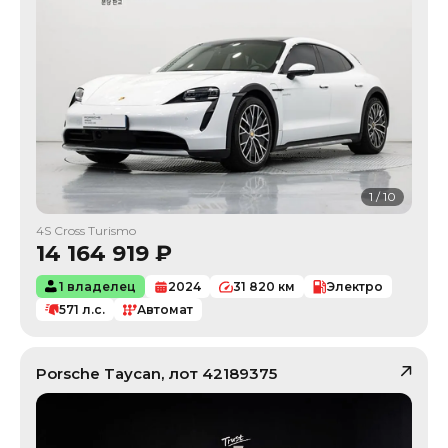
1
/
10
4S Cross Turismo
14 164 919
₽
1 владелец
2024
31 820
км
Электро
571
л.с.
Автомат
Porsche
Taycan
, лот
42189375