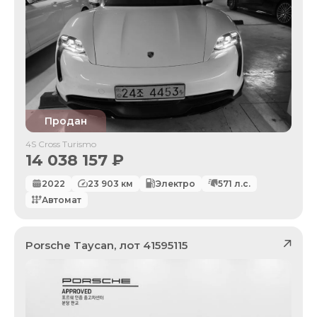
Продан
4S Cross Turismo
14 038 157
₽
2022
23 903
км
Электро
571
л.с.
Автомат
Porsche
Taycan
, лот
41595115