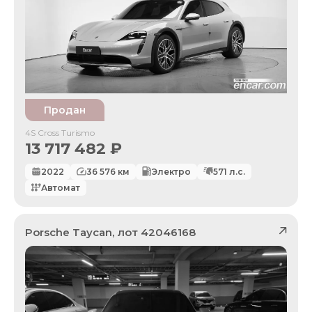
Продан
4S Cross Turismo
13 717 482
₽
2022
36 576
км
Электро
571
л.с.
Автомат
Porsche
Taycan
, лот
42046168