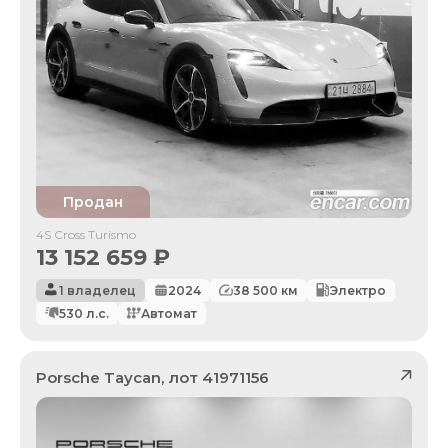
Продан
4S Cross Turismo
13 152 659
₽
1 владелец
2024
38 500
км
Электро
530
л.с.
Автомат
Porsche
Taycan
, лот
41971156