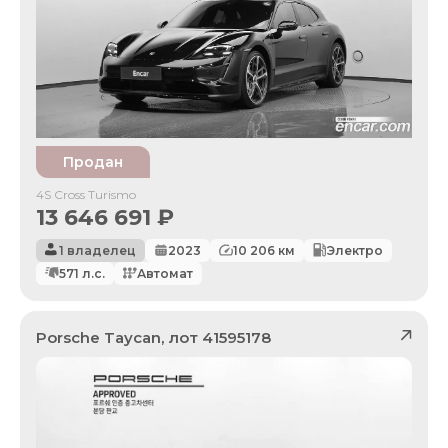
Продан
4S Cross Turismo
13 646 691
₽
1 владелец
2023
10 206
км
Электро
571
л.с.
Автомат
Porsche
Taycan
, лот
41595178