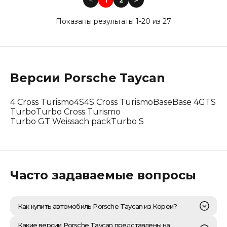
<
1
2
<
Показаны результаты 1-20 из 27
Версии
Porsche
Taycan
4 Cross Turismo
4S
4S Cross Turismo
Base
Base 4
GTS
Turbo
Turbo Cross Turismo
Turbo GT Weissach pack
Turbo S
Часто задаваемые вопросы
Как купить автомобиль Porsche Taycan из Кореи?
Приобретение электрического спорткара Porsche
Какие версии Porsche Taycan представлены на