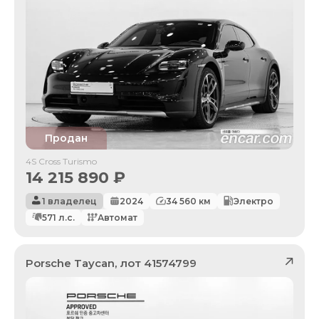
Продан
4S Cross Turismo
14 215 890
₽
1 владелец
2024
34 560
км
Электро
571
л.с.
Автомат
Porsche
Taycan
, лот
41574799