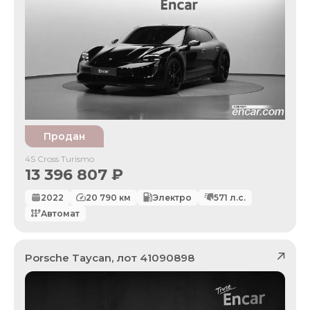
Продан
4S Cross Turismo
13 396 807
₽
2022
20 790
км
Электро
571
л.с.
Автомат
Porsche
Taycan
, лот
41090898