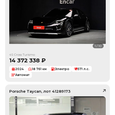
1
/
10
4S Cross Turismo
14 372 338
₽
2024
18 761
км
Электро
571
л.с.
Автомат
Porsche
Taycan
, лот
41289173