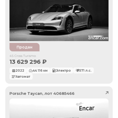
Продан
4S Cross Turismo
13 629 296
₽
2022
44 116
км
Электро
571
л.с.
Автомат
Porsche
Taycan
, лот
40685466