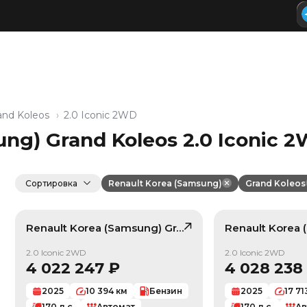
and Koleos
2.0 Iconic 2WD
ung) Grand Koleos 2.0 Iconic 
Сортировка
Renault Korea (Samsung)
Grand Koleos
Renault Korea (Samsung)
Grand Koleos
Renault Korea
, лот
422760
/ 10
2.0 Iconic 2WD
2.0 Iconic 2WD
4 022 247
₽
4 028 238
2025
10 394
км
Бензин
2025
17 71
170
л.с.
Автомат
170
л.с.
Ав