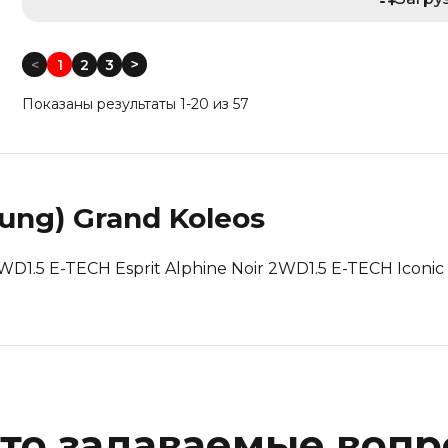
Год выпуска: Меньше
Год выпуска: Больше
<
1
2
3
<
Пробег: Меньше
Показаны результаты 1-20 из 57
Пробег: Больше
По дате: Новые
По дате: Старые
sung)
Grand Koleos
 2WD
1.5 E-TECH Esprit Alphine Noir 2WD
1.5 E-TECH Iconi
то задаваемые воп