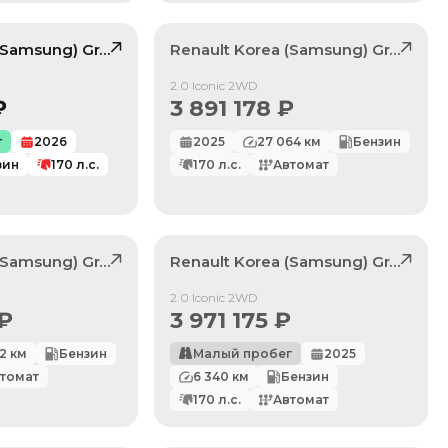
 (Samsung)
33
Grand Koleos
Renault Korea (Samsung)
, лот
42339625
Grand Koleos
/ 10
Продан
2.0 Iconic 2WD
₽
3 891 178
₽
г
2026
2025
27 064
км
Бензин
зин
170
л.с.
170
л.с.
Автомат
 (Samsung)
55
Grand Koleos
Renault Korea (Samsung)
, лот
42335820
Grand Koleos
Продан
2.0 Iconic 2WD
₽
3 971 175
₽
62
км
Бензин
Малый пробег
2025
томат
6 340
км
Бензин
170
л.с.
Автомат