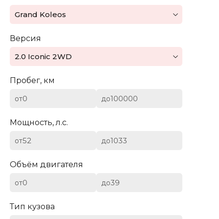
Mazda
Grand Koleos
Mercedes-Benz
Версия
Mini
2.0 Iconic 2WD
Aston Martin
Пробег, км
Bentley
от
до
BYD
Мощность, л.с.
Cadillac
от
до
Chevrolet
Объём двигателя
от
до
Citroen (DS)
Тип кузова
Dodge