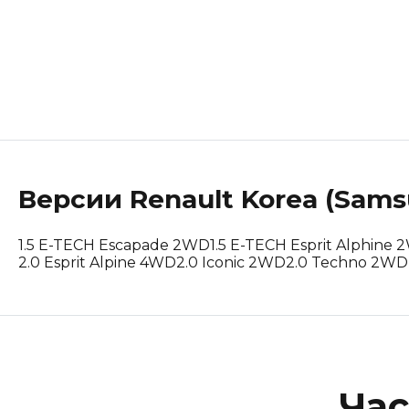
Lotus
Maserati
Mclaren
Peugeot
Версии
Renault Korea (Sam
Polestar
Porsche
1.5 E-TECH Escapade 2WD
1.5 E-TECH Esprit Alphine
2.0 Esprit Alpine 4WD
2.0 Iconic 2WD
2.0 Techno 2WD
Renault Korea (Samsung)
Rolls-Royce
Suzuki
Час
Tesla