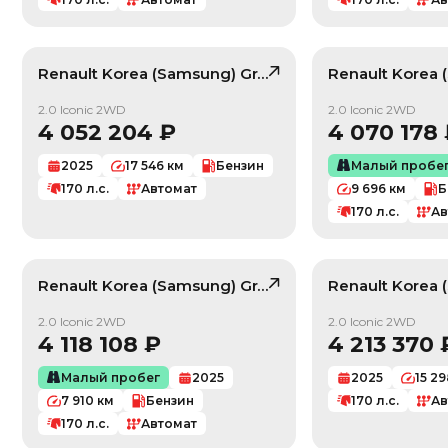
Renault Korea (Samsung)
Grand Koleos
Renault Korea
, лот
423827
/ 10
2.0 Iconic 2WD
2.0 Iconic 2WD
4 052 204
₽
4 070 178
2025
17 546
км
Бензин
Малый пробе
170
л.с.
Автомат
9 696
км
Б
170
л.с.
Ав
Renault Korea (Samsung)
Grand Koleos
Renault Korea
, лот
423163
/ 10
2.0 Iconic 2WD
2.0 Iconic 2WD
4 118 108
₽
4 213 370
Малый пробег
2025
2025
15 2
7 910
км
Бензин
170
л.с.
Ав
170
л.с.
Автомат