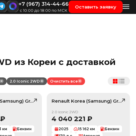
+7 (967) 314-44-66
Оставить заявку
с 10:00 до 18:00 по МСК
2WD из Кореи с доставкой
2.0 Iconic 2WD
Очистить все
 (Samsung)
23
Grand Koleos
Renault Korea (Samsung)
, лот
42266549
Grand Koleos
/ 10
/ 10
2.0 Iconic 2WD
₽
4 040 221
₽
3
км
Бензин
2025
15 162
км
Бензин
томат
170
л.с.
Автомат