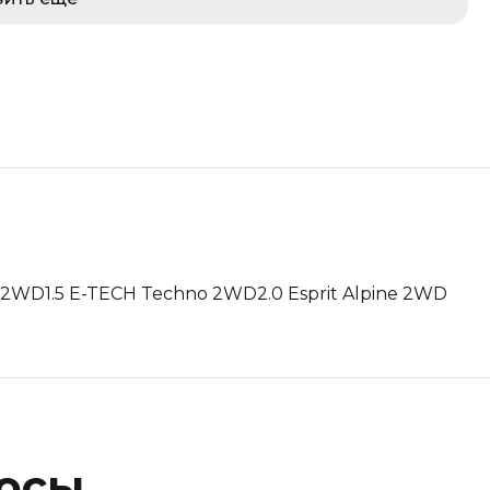
c 2WD
1.5 E-TECH Techno 2WD
2.0 Esprit Alpine 2WD
росы