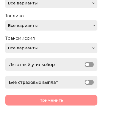
Все варианты
Ferrari
Топливо
Ford
Все варианты
GMC
Трансмиссия
Honda
Все варианты
Jaguar
Льготный утильсбор
Jeep
Lamborghini
Без страховых выплат
Land Rover
Применить
Lexus
Lincoln