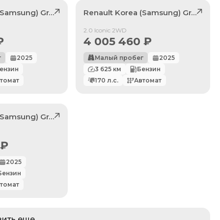
 (Samsung)
5
Grand Koleos
Renault Korea (Samsung)
, лот
41904440
Grand Koleos
Продан
2.0 Iconic 2WD
₽
4 005 460
₽
г
2025
Малый пробег
2025
ензин
3 625
км
Бензин
томат
170
л.с.
Автомат
 (Samsung)
1
Grand Koleos
, лот
42173943
₽
2025
Бензин
томат
зить еще