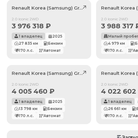
Renault Korea (Samsung)
Grand Koleos
Renault Korea
, лот
4194213
Продан
Продан
2.0 Iconic 2WD
2.0 Iconic 2WD
3 976 318
₽
3 988 317
1 владелец
2025
Малый пробе
27 835
км
Бензин
4 979
км
Б
170
л.с.
Автомат
170
л.с.
Ав
Renault Korea (Samsung)
Grand Koleos
Renault Korea
, лот
4186855
Продан
Продан
2.0 Iconic 2WD
2.0 Iconic 2WD
4 005 460
₽
4 022 602
1 владелец
2025
1 владелец
13 798
км
Бензин
26 661
км
По умолчанию
170
л.с.
Автомат
170
л.с.
Ав
Цена: Дешевле
Цена: Дороже
Загру