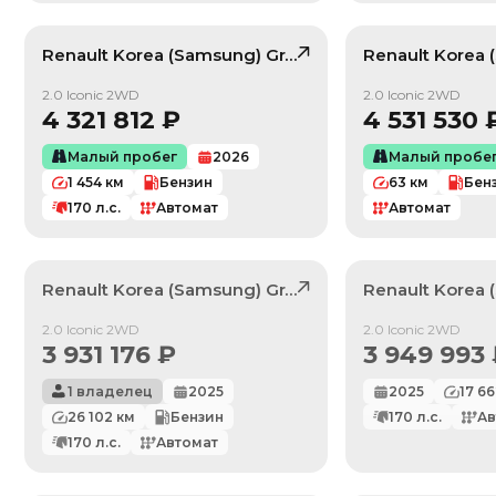
Renault Korea (Samsung)
Grand Koleos
Renault Korea
, лот
423912
/ 10
2.0 Iconic 2WD
2.0 Iconic 2WD
4 321 812
₽
4 531 530
Малый пробег
2026
Малый пробе
1 454
км
Бензин
63
км
Бен
170
л.с.
Автомат
Автомат
Renault Korea (Samsung)
Grand Koleos
Renault Korea
, лот
420196
Продан
Продан
2.0 Iconic 2WD
2.0 Iconic 2WD
3 931 176
₽
3 949 993
1 владелец
2025
2025
17 6
26 102
км
Бензин
170
л.с.
Ав
170
л.с.
Автомат