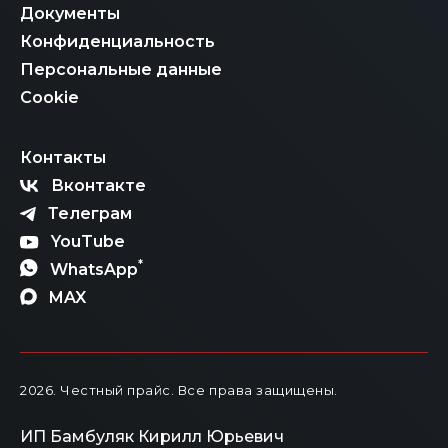
Документы
В сегодняшних реалиях импорт автомобиля — это
Конфиденциальность
сложный процесс, но с правильным партнером он
становится абсолютно реальным и выгодным. Чтобы
Персональные данные
не растеряться в многообразии вариантов и правил,
просто свяжитесь с нашими менеджерами. Мы
Cookie
рассчитаем итоговую стоимость «под ключ», честно
расскажем обо всех этапах и поможем вам стать
владельцем автомобиля мечты по самой
Контакты
справедливой цене.
Вконтакте
Телеграм
YouTube
*
WhatsApp
MAX
2026
. Честный прайс.
Все права защищены.
ИП Бамбуляк Кирилл Юрьевич