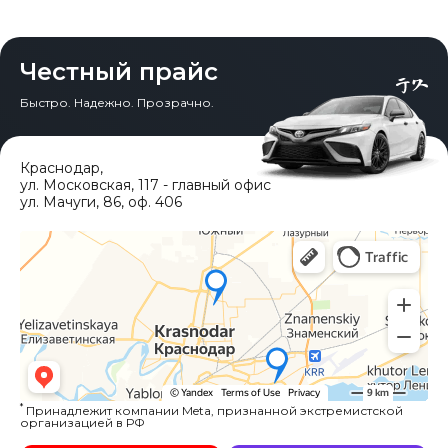
зависимости от удаленности вашего региона.
разделить на два основных этапа: таможенное
Когда вы будете уверены в своем выборе и согласны
однако «Честный Прайс» выделяется подходом, в
параллельного импорта, делая процесс понятным и
оформление во Владивостоке и последующая
с итоговой стоимостью, мы переходим к следующему
основе которого лежат прозрачность, безопасность
безопасным даже в непростых условиях.
Первый этап — это покупка и подготовка к отправке в
регистрация автомобиля в ГИБДД вашего города.
важному шагу — заключению официального договора.
и искренняя забота о клиенте. Наше название — это
стране-экспортере. Он начинается с момента выкупа
В этом документе мы юридически фиксируем все
наша философия. Мы полностью исключили главную
Ключевым моментом, который необходимо понимать
Честный прайс
автомобиля и включает в себя оформление всех
На первом, самом ответственном этапе растаможки,
параметры искомого автомобиля, максимальный
проблему, с которой сталкиваются покупатели, —
каждому покупателю, стали изменения в правилах
экспортных документов и транспортировку машины с
мы легализуем автомобиль на территории России.
бюджет, сроки поставки и наши гарантии. Это ваша
скрытые платежи и неожиданное удорожание. Еще до
таможенного оформления и уплаты утилизационного
площадки в порт отправки, будь то Южная Корея или
Быстро. Надежно. Прозрачно.
Для того чтобы мы могли оформить его по льготным
защита и залог чистоты сделки. Сразу после этого
заключения договора вы получаете детальный
сбора. Сегодня, чтобы ввезти автомобиль по
Китай. В среднем, этот процесс занимает от одной до
ставкам сразу на ваше имя для личного пользования,
наши специалисты приступают к активному поиску
расчет, включающий абсолютно все расходы, от
минимальным ставкам, он должен быть оформлен
трех недель.
от вас потребуются только сканы или качественные
идеального варианта для вас. Мы запрашиваем
стоимости автомобиля до доставки в ваш город. Цена,
сразу на конечного владельца и предназначен для
фото паспорта, ИНН и СНИЛС. Этого достаточно. Всю
подробные фото- и видеоотчеты по автомобилям с
зафиксированная в договоре, является
личного пользования. Это означает, что «Честный
Второй этап — это непосредственно морская
Краснодар
остальную работу делает наша команда совместно с
,
дилерских площадок Кореи и Китая. Ни один
окончательной, потому что ваша выгода — это наша
Прайс» выступает вашим агентом: мы находим,
доставка до порта Владивостока. Сроки здесь сильно
таможенным брокером. Мы готовим полный пакет
ул. Московская, 117 - главный офис
автомобиль не будет куплен без вашего личного
репутация.
выкупаем и организуем доставку, а все таможенные
зависят от страны происхождения. Из Южной Кореи
документов, включающий инвойс, подтверждающий
ул. Мачуги, 86, оф. 406
одобрения.
документы и право собственности с самого начала
путь, в среднем от одной до двух недель. Если
стоимость машины, экспортный сертификат из
Мы избавляем вас от всех сложностей, связанных с
оформляются на ваше имя. Такой подход позволяет
автомобиль следует из Китая, морская логистика
страны-продавца, а также коносамент,
После того как вы утверждаете конкретный лот, мы
импортом, предлагая полное сопровождение «под
вам уплатить льготный утилизационный сбор, а не
может занять от двух до трех недель, плюс время
удостоверяющий право собственности во время
выкупаем автомобиль. В случае успеха вы получаете
ключ». Вам не придется разбираться в таможенном
коммерческий, который может достигать сотен тысяч
ожидания ближайшего рейса. Таким образом, на
морской перевозки.
инвойс на оплату, который переводите напрямую на
законодательстве или искать логистические компании
и даже миллионов рублей. Единственное условие —
морское путешествие уходит от двух до пяти недель.
счет в стране-экспортере, что обеспечивает
— мы ведем сделку от первого звонка и подбора
вы не должны продавать автомобиль в течение 12
По прибытии автомобиля во Владивосток мы
максимальную прозрачность финансовых операций.
вариантов до момента, когда вы получите ключи от
месяцев.
Третий, и часто самый непредсказуемый этап,
организуем получение СБКТС — Свидетельства о
Далее мы берем на себя всю логистику: организуем
своего автомобиля. Ваше спокойствие — наш главный
происходит во Владивостоке — это таможенное
безопасности конструкции транспортного средства,
доставку автомобиля в порт, его экспортное
приоритет, поэтому мы работаем исключительно в
Благодаря этой схеме вы получаете доступ к
оформление и подготовка документов. После
которое подтверждает соответствие машины
оформление и погрузку на судно, следующее во
правовом поле, заключая официальный договор, где
огромному выбору. Китайский рынок особенно
выгрузки автомобиль отправляется на склад,
российским нормам. После этого на автомобиль
Владивосток. На этом этапе вы получаете фотоотчет
четко прописаны все наши обязательства и гарантии.
интересен наличием эксклюзивных длиннобазных
проходит необходимые проверки для получения
оформляется электронный ПТС, который сначала
и можете отслеживать перемещение вашего
Более того, оплату за автомобиль вы производите
версий европейских седанов, таких как BMW 3-й
СБКТС, и только после этого наш брокер подает
имеет статус «Незавершенный». Ключевым моментом
будущего авто.
напрямую на счет юридического лица в стране-
серии Li или Mercedes-Benz E-класса L, которые
декларацию для таможенной очистки. В зависимости
становится уплата всех пошлин и сборов, что
*
Принадлежит компании Meta, признанной экстремистской
экспортере, что исключает любые серые схемы и
предлагают непревзойденный комфорт для задних
от текущей загруженности таможни и лабораторий,
организацией в РФ
подтверждается выдачей Таможенного приходного
По прибытии во Владивосток начинается самый
обеспечивает финансовую безопасность.
пассажиров. Из Кореи можно привезти европейские
этот этап может растянуться от десяти дней до трех
ордера (ТПО). Именно этот документ является
ответственный этап — таможенное оформление.
автомобили с небольшим пробегом в идеальном