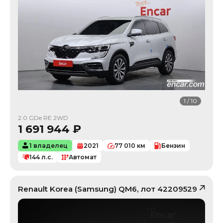
1
/
10
2.0 GDe RE 2WD
1 691 944
₽
1 владелец
2021
77 010
км
Бензин
144
л.с.
Автомат
Renault Korea (Samsung)
QM6
, лот
42209529