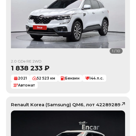
1
/
10
2.0 GDe RE 2WD
1 838 233
₽
2021
52 523
км
Бензин
144
л.с.
Автомат
Renault Korea (Samsung)
QM6
, лот
42289289