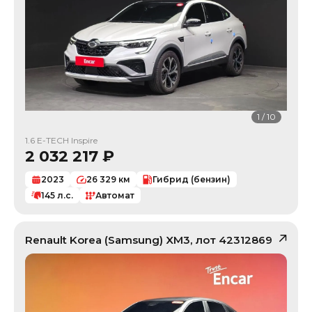
1
/
10
1.6 E-TECH Inspire
2 032 217
₽
2023
26 329
км
Гибрид (бензин)
145
л.с.
Автомат
Renault Korea (Samsung)
XM3
, лот
42312869