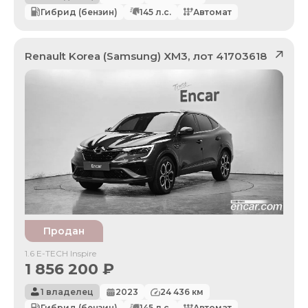
Гибрид (бензин)
145
л.с.
Автомат
Renault Korea (Samsung)
XM3
, лот
41703618
Продан
1.6 E-TECH Inspire
1 856 200
₽
1 владелец
2023
24 436
км
Гибрид (бензин)
145
л.с.
Автомат