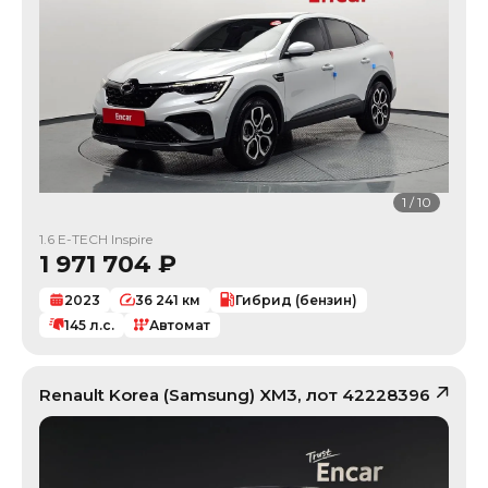
1
/
10
1.6 E-TECH Inspire
1 971 704
₽
2023
36 241
км
Гибрид (бензин)
145
л.с.
Автомат
Renault Korea (Samsung)
XM3
, лот
42228396