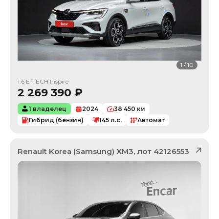
1
/
10
1.6 E-TECH Inspire
2 269 390
₽
1 владелец
2024
38 450
км
Гибрид (бензин)
145
л.с.
Автомат
Renault Korea (Samsung)
XM3
, лот
42126553