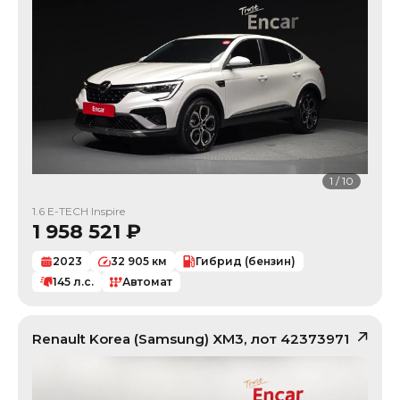
1
/
10
1.6 E-TECH Inspire
1 958 521
₽
2023
32 905
км
Гибрид (бензин)
145
л.с.
Автомат
Renault Korea (Samsung)
XM3
, лот
42373971