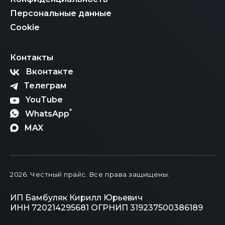
сложный процесс, но с правильным партнером он
становится абсолютно реальным и выгодным. Чтобы
Персональные данные
не растеряться в многообразии вариантов и правил,
просто свяжитесь с нашими менеджерами. Мы
Cookie
рассчитаем итоговую стоимость «под ключ», честно
расскажем обо всех этапах и поможем вам стать
владельцем автомобиля мечты по самой
Контакты
справедливой цене.
Вконтакте
Телеграм
YouTube
*
WhatsApp
MAX
2026
. Честный прайс.
Все права защищены.
ИП Бамбуляк Кирилл Юрьевич
ИНН 720214295681
ОГРНИП 319237500386189