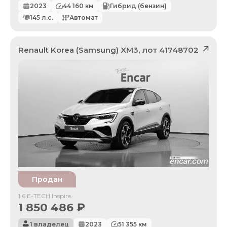
2023
44 160
км
Гибрид (бензин)
145
л.с.
Автомат
Renault Korea (Samsung)
XM3
, лот
41748702
Продан
1.6 E-TECH Inspire
1 850 486
₽
1 владелец
2023
51 355
км