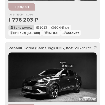
Продан
1.6 E-TECH Inspire
1 776 203
₽
1 владелец
2023
50 041
км
Гибрид (бензин)
145
л.с.
Автомат
Renault Korea (Samsung)
XM3
, лот
39872172