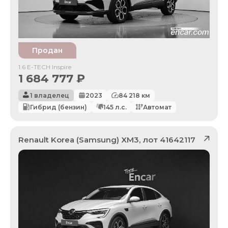
Продан
1.6 E-TECH Inspire
1 684 777
₽
1 владелец
2023
84 218
км
Гибрид (бензин)
145
л.с.
Автомат
Renault Korea (Samsung)
XM3
, лот
41642117