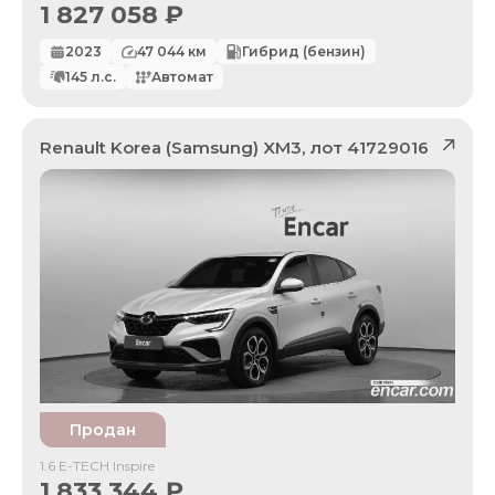
1 827 058
₽
2023
47 044
км
Гибрид (бензин)
145
л.с.
Автомат
Renault Korea (Samsung)
XM3
, лот
41729016
Продан
1.6 E-TECH Inspire
1 833 344
₽