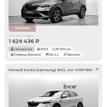
Продан
1.6 E-TECH Inspire
1 629 436
₽
1 владелец
2023
95 930
км
Гибрид (бензин)
145
л.с.
Автомат
Renault Korea (Samsung)
XM3
, лот
41997891