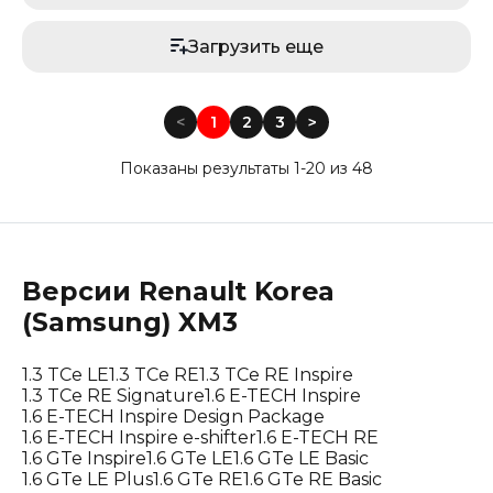
Загрузить еще
<
1
2
3
<
Показаны результаты 1-20 из 48
Версии
Renault Korea
(Samsung)
XM3
1.3 TCe LE
1.3 TCe RE
1.3 TCe RE Inspire
1.3 TCe RE Signature
1.6 E-TECH Inspire
1.6 E-TECH Inspire Design Package
1.6 E-TECH Inspire e-shifter
1.6 E-TECH RE
1.6 GTe Inspire
1.6 GTe LE
1.6 GTe LE Basic
1.6 GTe LE Plus
1.6 GTe RE
1.6 GTe RE Basic