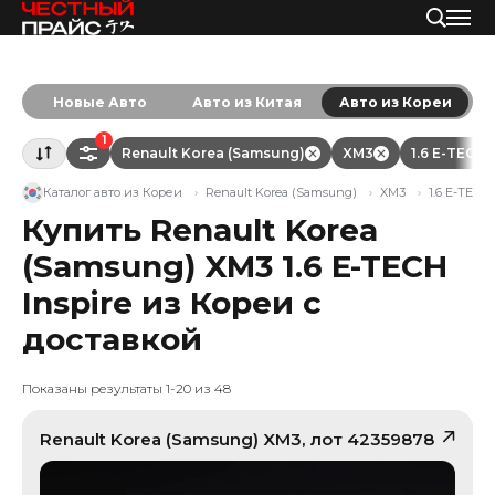
Новые Авто
Авто из Китая
Авто из Кореи
1
Renault Korea (Samsung)
XM3
1.6 E-TECH 
Каталог авто из Кореи
Renault Korea (Samsung)
XM3
1.6 E-TECH 
Купить Renault Korea
(Samsung) XM3 1.6 E-TECH
Inspire из Кореи с
доставкой
Показаны результаты 1-20 из 48
Renault Korea (Samsung)
XM3
, лот
42359878