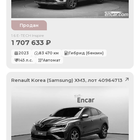
Продан
1.6 E-TECH Inspire
1 707 633
₽
2023
83 470
км
Гибрид (бензин)
145
л.с.
Автомат
Renault Korea (Samsung)
XM3
, лот
40964713