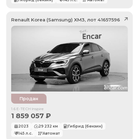
Renault Korea (Samsung)
XM3
, лот
41657596
Продан
1.6 E-TECH Inspire
1 859 057
₽
2023
29 232
км
Гибрид (бензин)
145
л.с.
Автомат