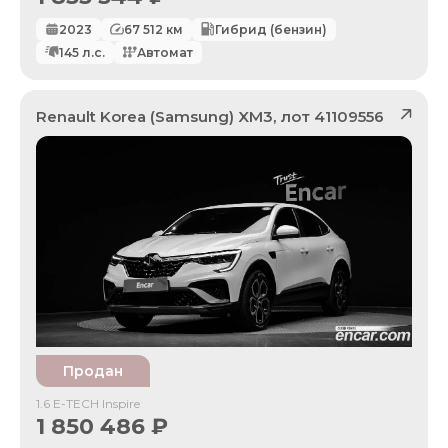
2023
67 512
км
Гибрид (бензин)
145
л.с.
Автомат
Renault Korea (Samsung)
XM3
, лот
41109556
Продан
1.6 E-TECH Inspire
1 850 486
₽