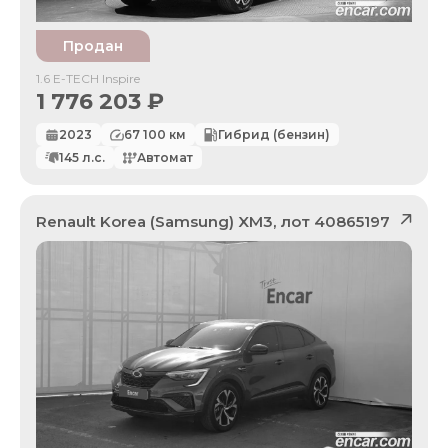
Продан
1.6 E-TECH Inspire
1 776 203
₽
2023
67 100
км
Гибрид (бензин)
145
л.с.
Автомат
Renault Korea (Samsung)
XM3
, лот
40865197