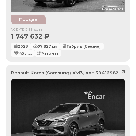
Продан
1.6 E-TECH Inspire
1 747 632
₽
2023
97 827
км
Гибрид (бензин)
145
л.с.
Автомат
Renault Korea (Samsung)
XM3
, лот
39416982