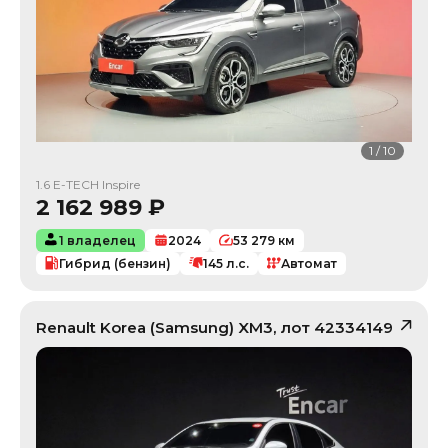
1
/
10
1.6 E-TECH Inspire
2 162 989
₽
1 владелец
2024
53 279
км
Гибрид (бензин)
145
л.с.
Автомат
Renault Korea (Samsung)
XM3
, лот
42334149