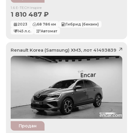
1.6 E-TECH Inspire
1 810 487
₽
2023
68 786
км
Гибрид (бензин)
145
л.с.
Автомат
Renault Korea (Samsung)
XM3
, лот
41493839
Продан