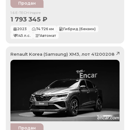
Продан
1.6 E-TECH Inspire
1 793 345
₽
2023
74 726
км
Гибрид (бензин)
145
л.с.
Автомат
Renault Korea (Samsung)
XM3
, лот
41200208
Продан