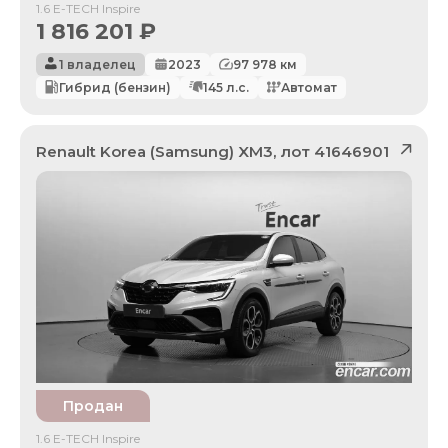
1.6 E-TECH Inspire
1 816 201
₽
1 владелец
2023
97 978
км
Гибрид (бензин)
145
л.с.
Автомат
Renault Korea (Samsung)
XM3
, лот
41646901
Продан
1.6 E-TECH Inspire