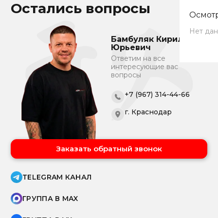
Остались вопросы
Осмотр
Нет дан
Бамбуляк Кирилл
Юрьевич
Ответим на все
интересующие вас
вопросы
+7 (967) 314-44-66
г. Краснодар
Заказать обратный звонок
TELEGRAM КАНАЛ
ГРУППА В MAX