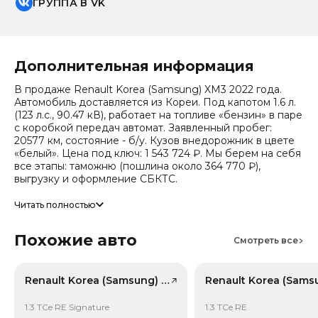
ГРУППА В VK
Дополнительная информация
В продаже Renault Korea (Samsung) XM3 2022 года.
Автомобиль доставляется из Кореи. Под капотом 1.6 л.
(123 л.с., 90.47 кВ), работает на топливе «бензин» в паре
с коробкой передач автомат. Заявленный пробег:
20577 км, состояние - б/у. Кузов внедорожник в цвете
«белый». Цена под ключ: 1 543 724 ₽. Мы берем на себя
все этапы: таможню (пошлина около 364 770 ₽),
выгрузку и оформление СБКТС.
Цена зависит от курса валют, точный расчет
Читать полностью
запрашивайте у менеджера. Предоставим детальный
отчет об авто и смету доставки. Мы на связи 24/7.
Похожие авто
Смотреть все
Число собственников по истории обращений - 3,
случаев ДТП по данным страховой - 3. Случаев угона не
зафиксировано.
Renault Korea (Samsung) XM3, лот 41711630
1.3 TCe RE Signature
1.3 TCe RE