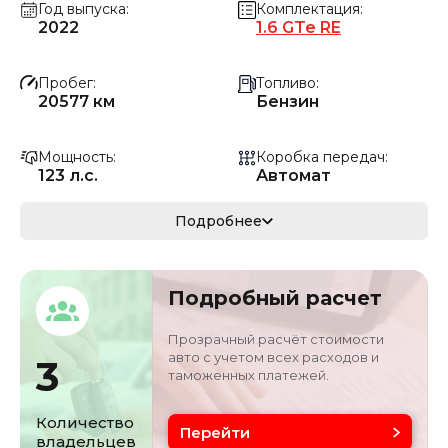
Год выпуска
Комплектация
2022
1.6 GTe RE
Пробег
Топливо
20577 км
Бензин
Мощность
Коробка передач
123 л.с.
Автомат
Мощность
Кузов
Подробнее
90.47 кВ
Внедорожник
Объём двигателя
Цвет
Подробный расчет
1.6 л
Белый
Прозрачный расчёт стоимости
авто с учетом всех расходов и
3
таможенных платежей.
Количество
Перейти
владельцев