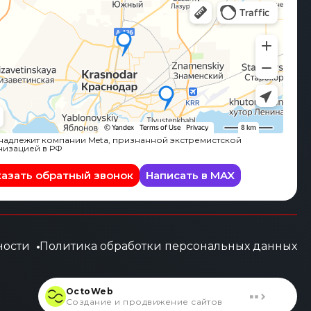
адлежит компании Meta, признанной экстремистской
низацией в РФ
казать обратный звонок
Написать в MAX
ности
Политика обработки персональных данных
OctoWeb
Создание и продвижение сайтов