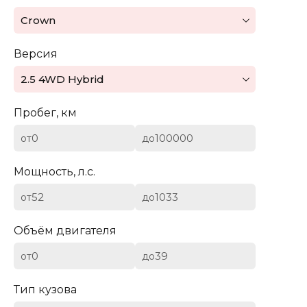
Mazda
Crown
Mercedes-Benz
Версия
Mini
2.5 4WD Hybrid
Aston Martin
Пробег, км
Bentley
от
до
BYD
Мощность, л.с.
Cadillac
от
до
Chevrolet
Объём двигателя
от
до
Citroen (DS)
Тип кузова
Dodge