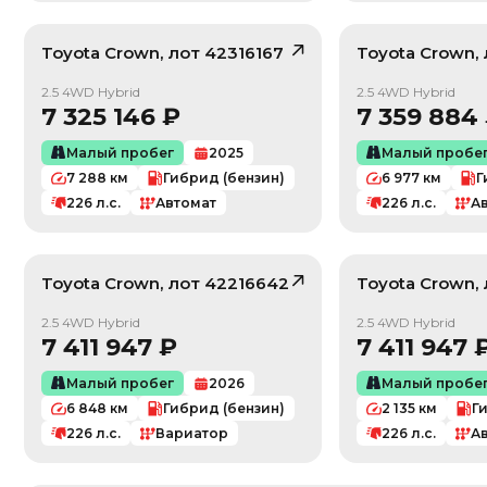
Toyota
Crown
, лот
42316167
Toyota
Crown
,
/ 10
2.5 4WD Hybrid
2.5 4WD Hybrid
7 325 146
₽
7 359 884
Малый пробег
2025
Малый пробе
7 288
км
Гибрид (бензин)
6 977
км
Г
226
л.с.
Автомат
226
л.с.
А
Toyota
Crown
, лот
42216642
Toyota
Crown
,
/ 10
2.5 4WD Hybrid
2.5 4WD Hybrid
7 411 947
₽
7 411 947
Малый пробег
2026
Малый пробе
По умолчанию
6 848
км
Гибрид (бензин)
2 135
км
Г
Цена: Дешевле
226
л.с.
Вариатор
226
л.с.
А
Цена: Дороже