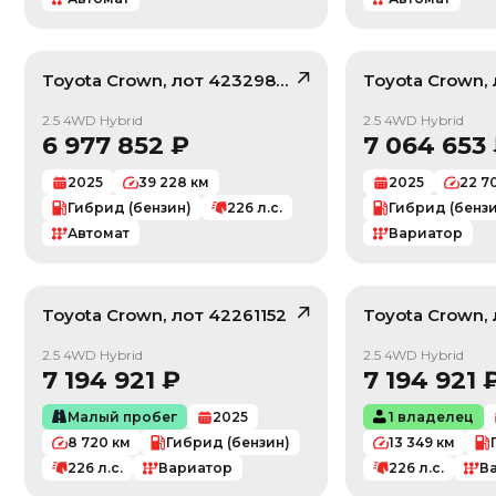
Toyota
Crown
, лот
42329894
Toyota
Crown
,
/ 10
2.5 4WD Hybrid
2.5 4WD Hybrid
6 977 852
₽
7 064 653
2025
39 228
км
2025
22 7
Гибрид (бензин)
226
л.с.
Гибрид (бенз
Автомат
Вариатор
Toyota
Crown
, лот
42261152
Toyota
Crown
,
/ 10
2.5 4WD Hybrid
2.5 4WD Hybrid
7 194 921
₽
7 194 921
Малый пробег
2025
1 владелец
8 720
км
Гибрид (бензин)
13 349
км
226
л.с.
Вариатор
226
л.с.
В