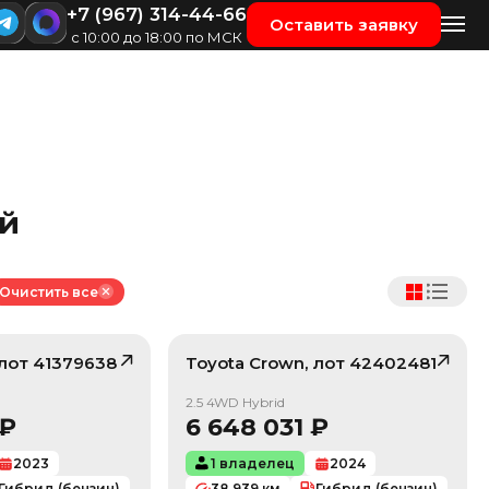
+7 (967) 314-44-66
Оставить заявку
с 10:00 до 18:00 по МСК
ой
Очистить все
 лот
41379638
Toyota
Crown
, лот
42402481
/ 10
/ 10
2.5 4WD Hybrid
₽
6 648 031
₽
2023
1 владелец
2024
Гибрид (бензин)
38 939
км
Гибрид (бензин)