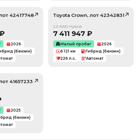
 лот
42417748
Toyota
Crown
, лот
42342831
/ 10
/ 10
2.5 4WD Hybrid
₽
7 411 947
₽
г
2026
Малый пробег
2026
ибрид (бензин)
6 121
км
Гибрид (бензин)
втомат
226
л.с.
Автомат
 лот
41657233
/ 10
₽
г
2025
ибрид (бензин)
втомат