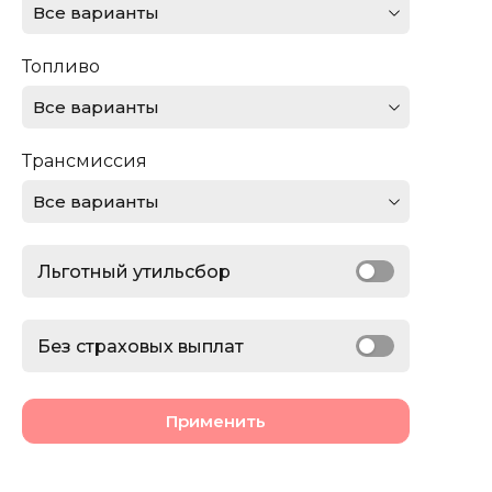
Все варианты
Ferrari
Топливо
Ford
Все варианты
GMC
Трансмиссия
Honda
Все варианты
Jaguar
Льготный утильсбор
Jeep
Lamborghini
Без страховых выплат
Land Rover
Применить
Lexus
Lincoln