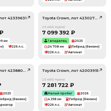
 лот
42339631
Toyota
Crown
, лот
42302703
/ 10
/ 10
2.5 4WD Hybrid
₽
7 099 392
₽
09
км
1 владелец
2025
ин)
226
л.с.
24 708
км
Гибрид (бензин)
226
л.с.
Автомат
 лот
42388083
Toyota
Crown
, лот
42003915
/ 10
/ 10
2.5 4WD Hybrid
₽
7 281 722
₽
2025
Малый пробег
2026
Гибрид (бензин)
4 258
км
Гибрид (бензин)
ариатор
226
л.с.
Автомат