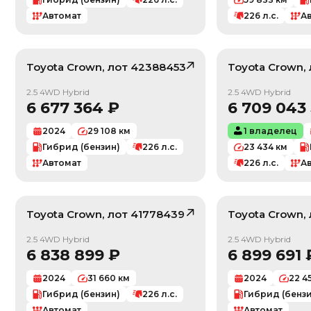
Автомат
226
л.с.
А
Toyota
Crown
, лот
42388453
Toyota
Crown
,
/ 10
2.5 4WD Hybrid
2.5 4WD Hybrid
6 677 364
₽
6 709 043
2024
29 108
км
1 владелец
Гибрид (бензин)
226
л.с.
23 434
км
Автомат
226
л.с.
А
Toyota
Crown
, лот
41778439
Toyota
Crown
,
/ 10
2.5 4WD Hybrid
2.5 4WD Hybrid
6 838 899
₽
6 899 691
2024
31 660
км
2024
22 4
Гибрид (бензин)
226
л.с.
Гибрид (бенз
Автомат
Автомат