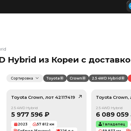
rid
D Hybrid из Кореи с доставк
Сортировка
Toyota
Crown
2.5 4WD Hybrid
Toyota
Crown
, лот
42117419
Toyota
Crown
,
/ 10
2.5 4WD Hybrid
2.5 4WD Hybrid
5 977 596
₽
6 089 059
2023
57 812
км
1 владелец
Гибрид (бензин)
226
л.с.
59 833
км