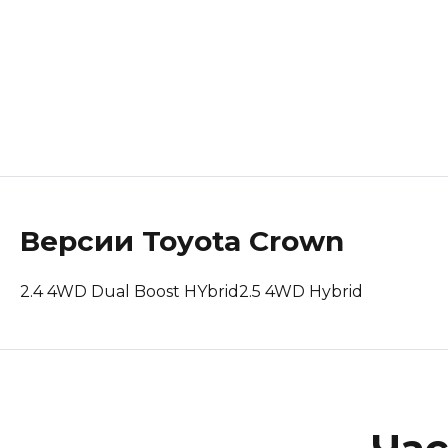
Lotus
Maserati
Mclaren
Peugeot
Polestar
Версии
Toyota
Crown
Porsche
2.4 4WD Dual Boost HYbrid
2.5 4WD Hybrid
Renault Korea (Samsung)
Rolls-Royce
Suzuki
Tesla