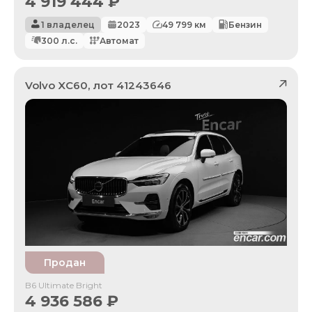
4 919 444
₽
1 владелец
2023
49 799
км
Бензин
300
л.с.
Автомат
Volvo
XC60
, лот
41243646
Продан
B6 Ultimate Bright
4 936 586
₽