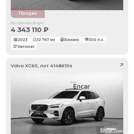
Продан
B6 Ultimate Bright
4 343 110
₽
2023
12 767
км
Бензин
300
л.с.
Автомат
Volvo
XC60
, лот
41486194