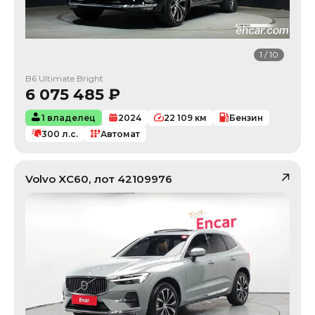
1
/
10
B6 Ultimate Bright
6 075 485
₽
1 владелец
2024
22 109
км
Бензин
300
л.с.
Автомат
Volvo
XC60
, лот
42109976