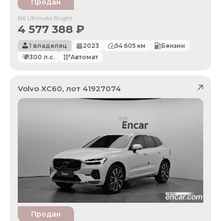
Продан
B6 Ultimate Bright
4 577 388
₽
1 владелец
2023
54 605
км
Бензин
300
л.с.
Автомат
Volvo
XC60
, лот
41927074
Продан