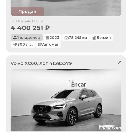
Продан
B6 Ultimate Bright
4 400 251
₽
1 владелец
2023
78 245
км
Бензин
300
л.с.
Автомат
Volvo
XC60
, лот
41383379