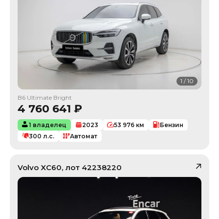
1
/
10
B6 Ultimate Bright
4 760 641
₽
1 владелец
2023
53 976
км
Бензин
300
л.с.
Автомат
Volvo
XC60
, лот
42238220