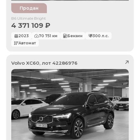
Продан
B6 Ultimate Bright
4 371 109
₽
2023
70 751
км
Бензин
300
л.с.
Автомат
Volvo
XC60
, лот
42286976