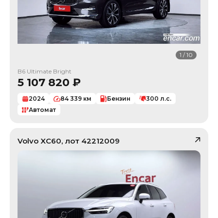
1
/
10
B6 Ultimate Bright
5 107 820
₽
2024
84 339
км
Бензин
300
л.с.
Автомат
Volvo
XC60
, лот
42212009