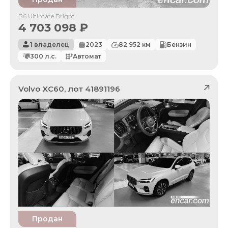
B6 Ultimate Bright
4 703 098
₽
1 владелец
2023
82 952
км
Бензин
300
л.с.
Автомат
Volvo
XC60
, лот
41891196
Продан