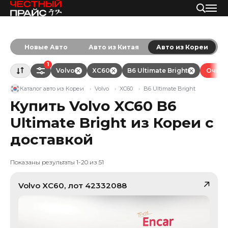
Новые Авто
Авто из Китая
Авто из Кореи
1
Volvo
XC60
B6 Ultimate Bright
Очист
Каталог авто из Кореи
Volvo
XC60
B6 Ultimate Bright
Купить Volvo XC60 B6
Ultimate Bright из Кореи с
доставкой
Показаны результаты 1-20 из 51
Volvo
XC60
, лот
42332088