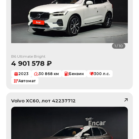
1
/
10
B6 Ultimate Bright
4 901 578
₽
2023
30 868
км
Бензин
300
л.с.
Автомат
Volvo
XC60
, лот
42237712