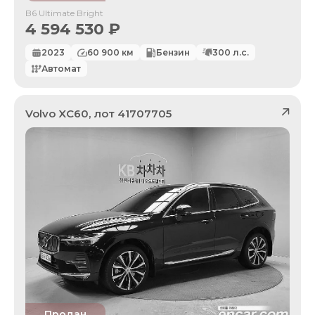
B6 Ultimate Bright
4 594 530
₽
2023
60 900
км
Бензин
300
л.с.
Автомат
Volvo
XC60
, лот
41707705
Продан