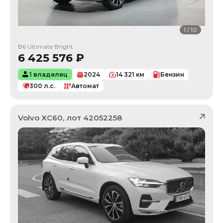
1
/
10
B6 Ultimate Bright
6 425 576
₽
1 владелец
2024
14 321
км
Бензин
300
л.с.
Автомат
Volvo
XC60
, лот
42052258