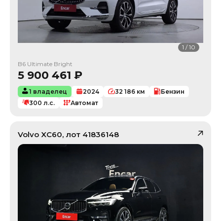
1
/
10
B6 Ultimate Bright
5 900 461
₽
1 владелец
2024
32 186
км
Бензин
300
л.с.
Автомат
Volvo
XC60
, лот
41836148