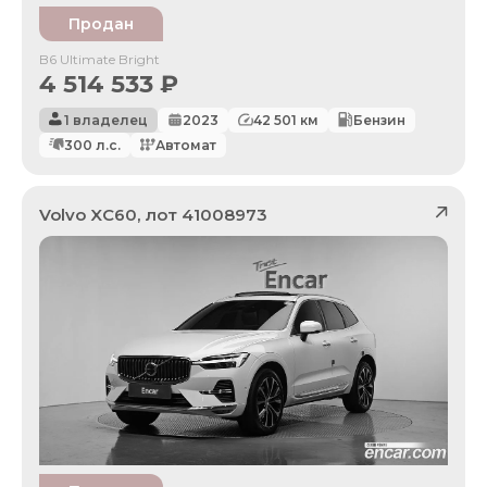
Продан
B6 Ultimate Bright
4 514 533
₽
1 владелец
2023
42 501
км
Бензин
300
л.с.
Автомат
Volvo
XC60
, лот
41008973