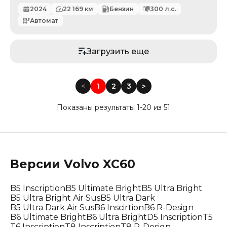
2024
22 169
км
Бензин
300
л.с.
Автомат
Загрузить еще
<
1
2
3
<
Показаны результаты 1-20 из 51
Версии
Volvo
XC60
B5 Inscription
B5 Ultimate Bright
B5 Ultra Bright
B5 Ultra Bright Air Sus
B5 Ultra Dark
B5 Ultra Dark Air Sus
B6 Inscirtion
B6 R-Design
B6 Ultimate Bright
B6 Ultra Bright
D5 Inscription
T5
T6 Inscription
T8 Inscription
T8 R-Design