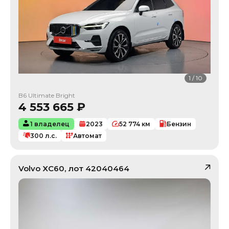
1
/
10
B6 Ultimate Bright
4 553 665
₽
1 владелец
2023
52 774
км
Бензин
300
л.с.
Автомат
Volvo
XC60
, лот
42040464