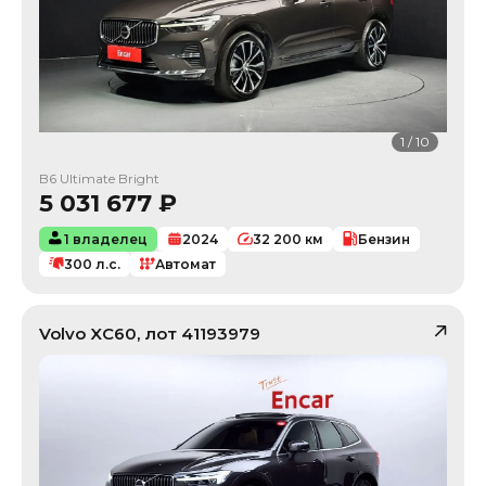
1
/
10
B6 Ultimate Bright
5 031 677
₽
1 владелец
2024
32 200
км
Бензин
300
л.с.
Автомат
Volvo
XC60
, лот
41193979