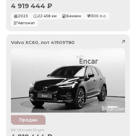
4 919 444
₽
2023
22 458
км
Бензин
300
л.с.
Автомат
Volvo
XC60
, лот
41909780
Продан
B6 Ultimate Bright