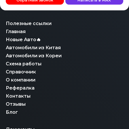
Обратный звонок
Написать в MAX
обеспечивая легальный и безопасный ввод
последующем таможенном оформлении в России и
финансовую гарантию выполнения договорных
автомобиля в эксплуатацию на территории ЕАЭС.
обеспечивает клиенту полную прозрачность сделки и
обязательств.
уверенность в надежности приобретаемого Volvo
XC60.
Полезные ссылки
Главная
Новые Авто🔥
Автомобили из Китая
Автомобили из Кореи
Схема работы
Справочник
О компании
Рефералка
Контакты
Отзывы
Блог