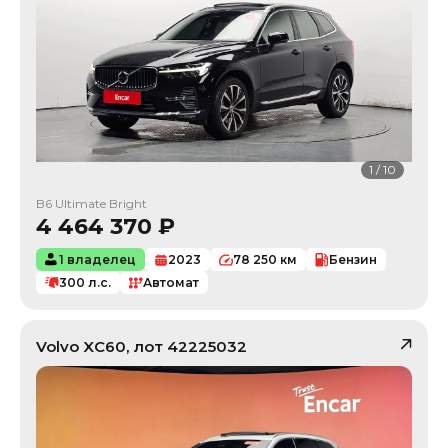
1
/
10
B6 Ultimate Bright
4 464 370
₽
1 владелец
2023
78 250
км
Бензин
300
л.с.
Автомат
Volvo
XC60
, лот
42225032