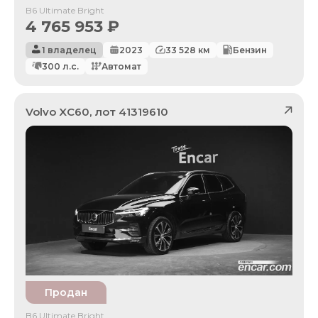
B6 Ultimate Bright
4 765 953
₽
1 владелец
2023
33 528
км
Бензин
300
л.с.
Автомат
Volvo
XC60
, лот
41319610
Продан
B6 Ultimate Bright