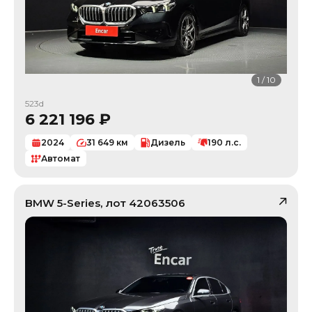
1
/
10
523d
6 221 196
₽
2024
31 649
км
Дизель
190
л.с.
Автомат
BMW
5-Series
, лот
42063506