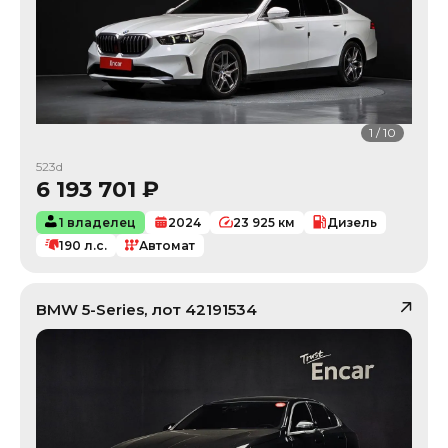
1
/
10
523d
6 193 701
₽
1 владелец
2024
23 925
км
Дизель
190
л.с.
Автомат
BMW
5-Series
, лот
42191534