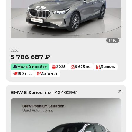
1
/
10
523d
5 786 687
₽
Малый пробег
2025
9 625
км
Дизель
190
л.с.
Автомат
BMW
5-Series
, лот
42402961