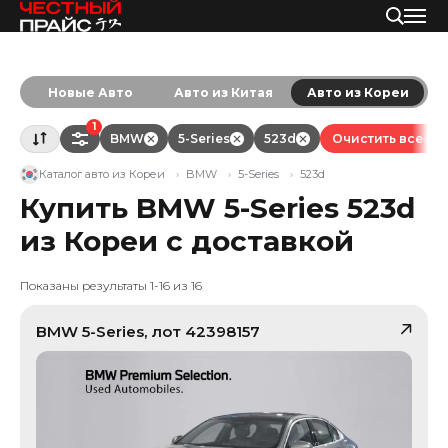
Новые Авто
Авто из Китая
Авто из Кореи
1
BMW
5-Series
523d
Очистить все
Каталог авто из Кореи
BMW
5-Series
523d
Купить BMW 5-Series 523d
из Кореи с доставкой
Показаны результаты 1-16 из 16
BMW
5-Series
, лот
42398157