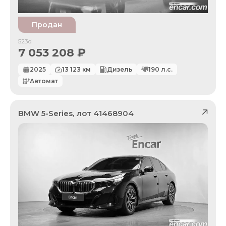
Продан
523d
7 053 208
₽
2025
13 123
км
Дизель
190
л.с.
Автомат
BMW
5-Series
, лот
41468904