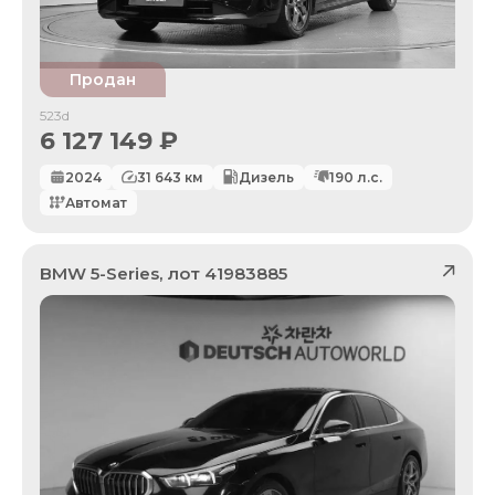
Продан
523d
6 127 149
₽
2024
31 643
км
Дизель
190
л.с.
Автомат
BMW
5-Series
, лот
41983885