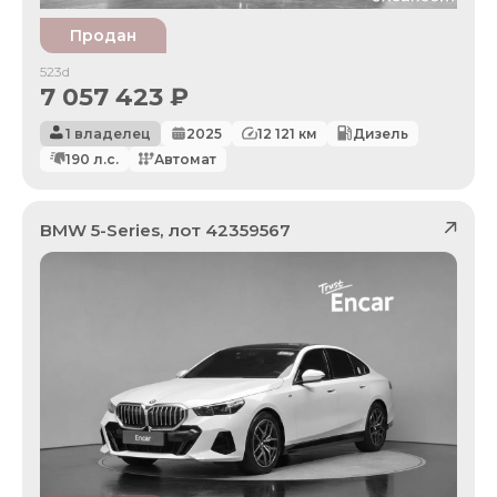
Продан
523d
7 057 423
₽
1 владелец
2025
12 121
км
Дизель
190
л.с.
Автомат
BMW
5-Series
, лот
42359567