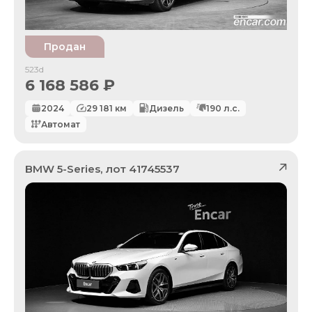
Продан
523d
6 168 586
₽
2024
29 181
км
Дизель
190
л.с.
Автомат
BMW
5-Series
, лот
41745537