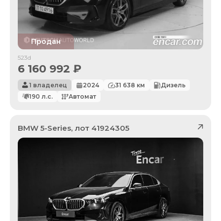
Продан
523d
6 160 992
₽
1 владелец
2024
31 638
км
Дизель
190
л.с.
Автомат
BMW
5-Series
, лот
41924305