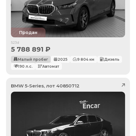
Продан
523d
5 788 891
₽
Малый пробег
2025
9 804
км
Дизель
190
л.с.
Автомат
BMW
5-Series
, лот
40850712