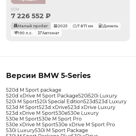
523d
7 226 552
₽
Малый пробег
2025
7 871
км
Дизель
190
л.с.
Автомат
Версии
BMW
5-Series
520d M Sport package
520d xDrive M Sport Package
520i
520i Luxury
520i M Sport
520i Special Edition
523d
523d Luxury
523d M Sport
523d xDrive
523d xDrive Luxury
523d xDrive M Sport
530e
530e Luxury
530e M Sport
530e M Sport Pro
530e xDrive M Sport
530e xDrive M Sport Pro
530i Luxury
530i M Sport Package