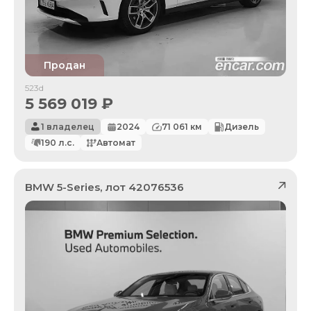
Продан
523d
5 569 019
₽
1 владелец
2024
71 061
км
Дизель
190
л.с.
Автомат
BMW
5-Series
, лот
42076536