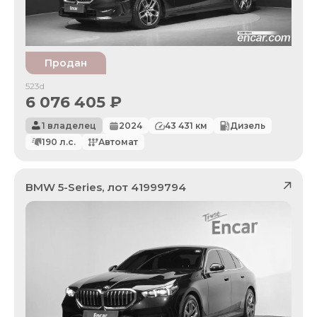
Продан
523d
6 076 405
₽
1 владелец
2024
43 431
км
Дизель
190
л.с.
Автомат
BMW
5-Series
, лот
41999794