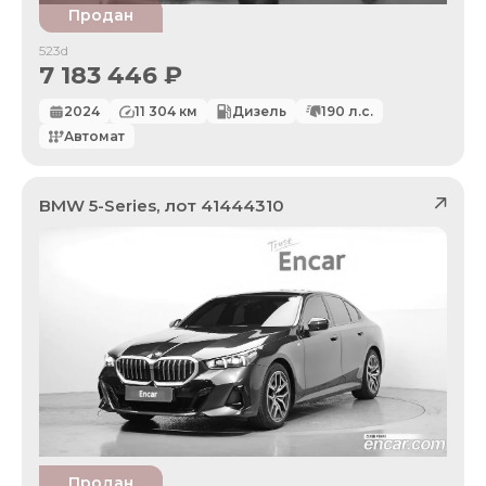
Продан
523d
7 183 446
₽
2024
11 304
км
Дизель
190
л.с.
Автомат
BMW
5-Series
, лот
41444310
Продан