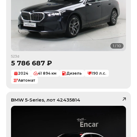
1
/
10
523d
5 786 687
₽
2024
41 894
км
Дизель
190
л.с.
Автомат
BMW
5-Series
, лот
42435814