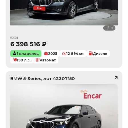
1
/
10
523d
6 398 516
₽
1 владелец
2025
12 894
км
Дизель
190
л.с.
Автомат
BMW
5-Series
, лот
42307150