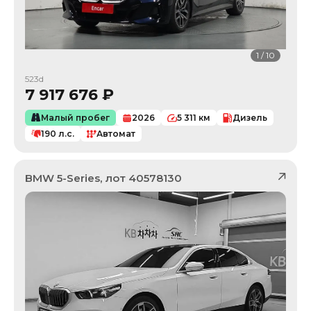
1
/
10
523d
7 917 676
₽
Малый пробег
2026
5 311
км
Дизель
190
л.с.
Автомат
BMW
5-Series
, лот
40578130