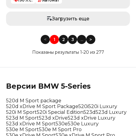
190
л.с.
Автомат
Загрузить еще
<
1
2
3
...
<
Показаны результаты 1-20 из 277
Версии
BMW
5-Series
520d M Sport package
520d xDrive M Sport Package
520i
520i Luxury
520i M Sport
520i Special Edition
523d
523d Luxury
523d M Sport
523d xDrive
523d xDrive Luxury
523d xDrive M Sport
530e
530e Luxury
530e M Sport
530e M Sport Pro
530e xDrive M Sport
530e xDrive M Sport Pro