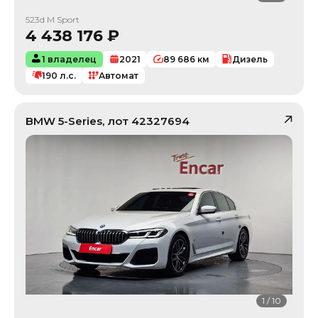
523d M Sport
4 438 176
₽
1 владелец
2021
89 686
км
Дизель
190
л.с.
Автомат
BMW
5-Series
, лот
42327694
1
/
10