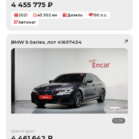
4 455 775
₽
2021
45 302
км
Дизель
190
л.с.
Автомат
BMW
5-Series
, лот
41697434
1
/
10
523d M Sport
4 461 642
₽