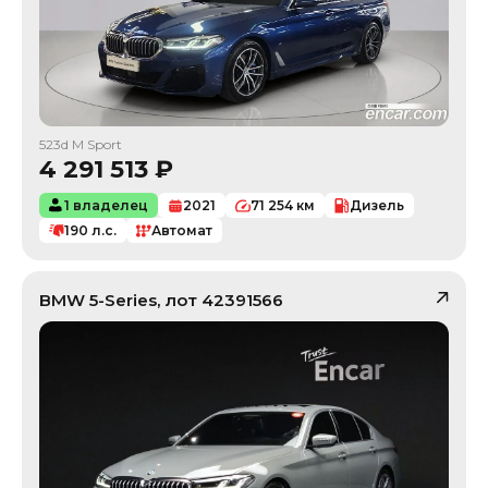
523d M Sport
4 291 513
₽
1 владелец
2021
71 254
км
Дизель
190
л.с.
Автомат
BMW
5-Series
, лот
42391566