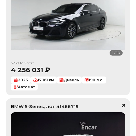
1
/
10
523d M Sport
4 256 031
₽
2023
17 161
км
Дизель
190
л.с.
Автомат
BMW
5-Series
, лот
41466719