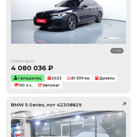
1
/
10
523d M Sport
4 080 036
₽
1 владелец
2023
61 939
км
Дизель
190
л.с.
Автомат
BMW
5-Series
, лот
42308829