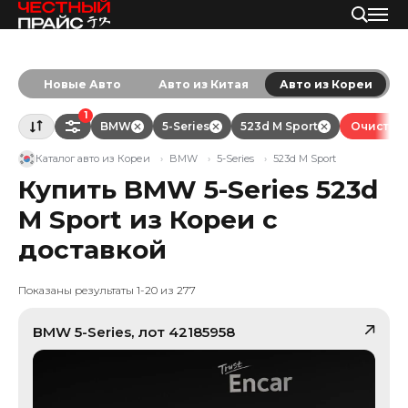
Новые Авто
Авто из Китая
Авто из Кореи
1
BMW
5-Series
523d M Sport
Очистить
Каталог авто из Кореи
BMW
5-Series
523d M Sport
Купить BMW 5-Series 523d
M Sport из Кореи с
доставкой
Показаны результаты 1-20 из 277
BMW
5-Series
, лот
42185958