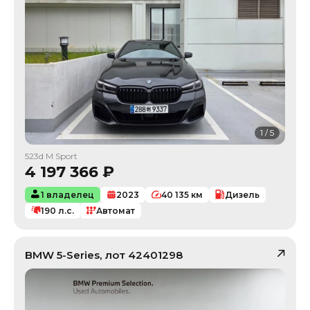
1
/
5
523d M Sport
4 197 366
₽
1 владелец
2023
40 135
км
Дизель
190
л.с.
Автомат
BMW
5-Series
, лот
42401298