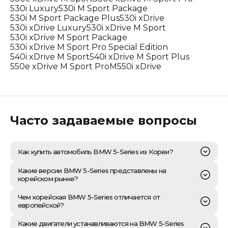
530i Luxury
530i M Sport Package
530i M Sport Package Plus
530i xDrive
530i xDrive Luxury
530i xDrive M Sport
530i xDrive M Sport Package
530i xDrive M Sport Pro Special Edition
540i xDrive M Sport
540i xDrive M Sport Plus
550e xDrive M Sport Pro
M550i xDrive
Часто задаваемые вопросы
Как купить автомобиль BMW 5-Series из Кореи?
Приобретение BMW 5-Series из Республики Корея –
Какие версии BMW 5-Series представлены на
это процесс, требующий профессионального
корейском рынке?
логистического сопровождения и глубокого
понимания рынка. На первом этапе необходимо
Корейский рынок является одним из ключевых и
Чем корейская BMW 5-Series отличается от
осуществить тщательный подбор автомобиля на
наиболее динамичных для BMW 5-Series, что
европейской?
крупнейших корейских аукционах или дилерских
обуславливает наличие здесь максимально широкой и
площадках, сфокусировавшись на моделях с
актуальной линейки моделей, зачастую
Корейская версия BMW 5-Series, как и многие другие
Какие двигатели устанавливаются на BMW 5-Series
прозрачной историей обслуживания. Ключевым