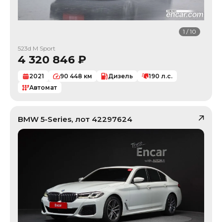
1
/
10
523d M Sport
4 320 846
₽
2021
90 448
км
Дизель
190
л.с.
Автомат
BMW
5-Series
, лот
42297624