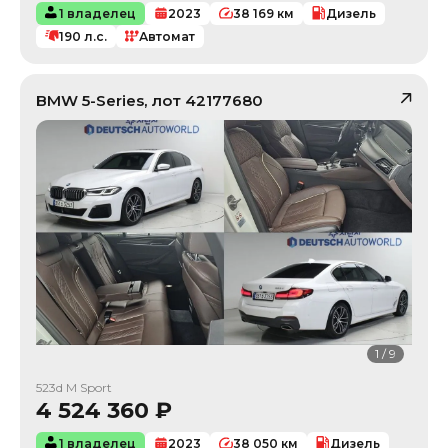
1 владелец
2023
38 169
км
Дизель
190
л.с.
Автомат
BMW
5-Series
, лот
42177680
1
/
9
523d M Sport
4 524 360
₽
1 владелец
2023
38 050
км
Дизель