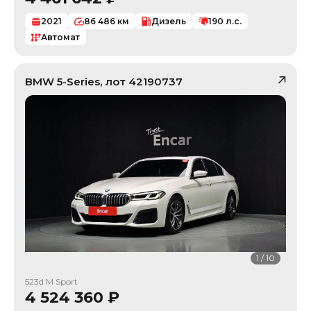
2021
86 486
км
Дизель
190
л.с.
Автомат
BMW
5-Series
, лот
42190737
1
/
10
523d M Sport
4 524 360
₽