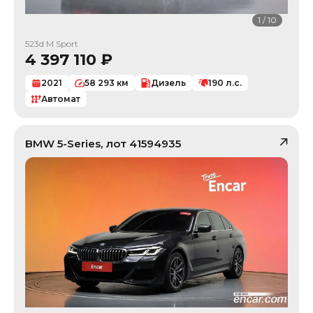
1
/
10
523d M Sport
4 397 110
₽
2021
58 293
км
Дизель
190
л.с.
Автомат
BMW
5-Series
, лот
41594935