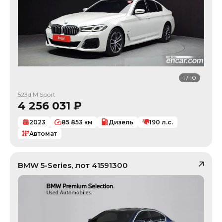
1
/
10
523d M Sport
4 256 031
₽
2023
85 853
км
Дизель
190
л.с.
Автомат
BMW
5-Series
, лот
41591300