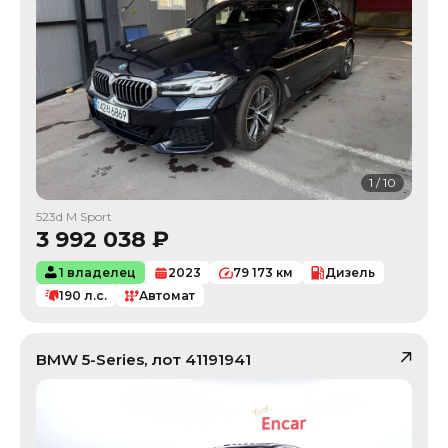
1
/
10
523d M Sport
3 992 038
₽
1 владелец
2023
79 173
км
Дизель
190
л.с.
Автомат
BMW
5-Series
, лот
41191941