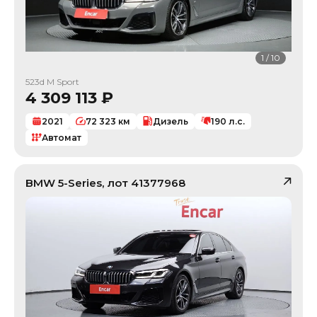
1
/
10
523d M Sport
4 309 113
₽
2021
72 323
км
Дизель
190
л.с.
Автомат
BMW
5-Series
, лот
41377968