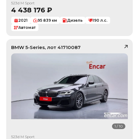
523d M Sport
4 438 176
₽
2021
95 839
км
Дизель
190
л.с.
Автомат
BMW
5-Series
, лот
41710087
1
/
10
523d M Sport