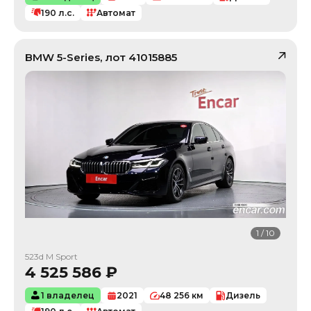
190
л.с.
Автомат
BMW
5-Series
, лот
41015885
1
/
10
523d M Sport
4 525 586
₽
1 владелец
2021
48 256
км
Дизель