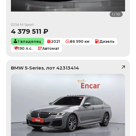
1
/
10
523d M Sport
4 379 511
₽
1 владелец
2021
86 990
км
Дизель
190
л.с.
Автомат
BMW
5-Series
, лот
42313414