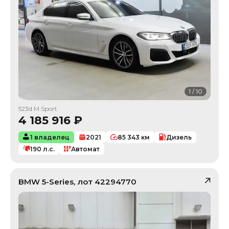
1
/
10
523d M Sport
4 185 916
₽
1 владелец
2021
85 343
км
Дизель
190
л.с.
Автомат
BMW
5-Series
, лот
42294770