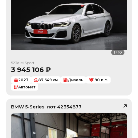
1
/
10
523d M Sport
3 945 106
₽
2023
87 649
км
Дизель
190
л.с.
Автомат
BMW
5-Series
, лот
42354877