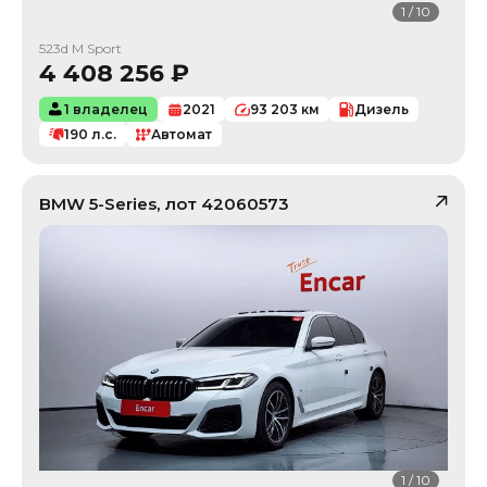
1
/
10
523d M Sport
4 408 256
₽
1 владелец
2021
93 203
км
Дизель
190
л.с.
Автомат
BMW
5-Series
, лот
42060573
1
/
10