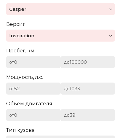
Mazda
Casper
Mercedes-Benz
Версия
Mini
Inspiration
Aston Martin
Пробег, км
Bentley
от
до
BYD
Мощность, л.с.
Cadillac
от
до
Chevrolet
Объём двигателя
от
до
Citroen (DS)
Тип кузова
Dodge