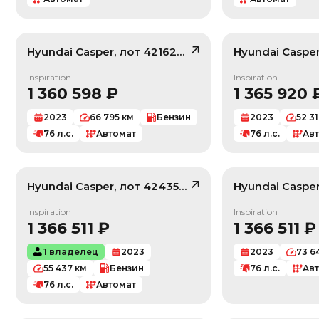
Hyundai
Casper
, лот
42162719
Hyundai
Caspe
/ 10
Inspiration
Inspiration
1 360 598
₽
1 365 920
2023
66 795
км
Бензин
2023
52 3
76
л.с.
Автомат
76
л.с.
Ав
Hyundai
Casper
, лот
42435318
Hyundai
Caspe
/ 10
Inspiration
Inspiration
1 366 511
₽
1 366 511
₽
1 владелец
2023
2023
73 6
55 437
км
Бензин
76
л.с.
Ав
76
л.с.
Автомат