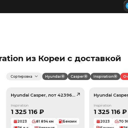
ration из Кореи с доставкой
Сортировка
Hyundai
Casper
Inspiration
Оч
Hyundai
Casper
, лот
42396279
Hyundai
Caspe
/ 10
Inspiration
Inspiration
1 325 116
₽
1 325 116
₽
2023
81 894
км
Бензин
2023
70 9
76
л.с.
Автомат
Бензин
76