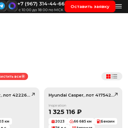
+7 (967) 314-44-66
Оставить заявку
с 10:00 до 18:00 по МСК
истить все
r
, лот
42226656
Hyundai
Casper
, лот
41754289
/ 10
/ 10
Inspiration
1 325 116
₽
03
км
2023
66 685
км
Бензин
л.с.
76
л.с.
Автомат