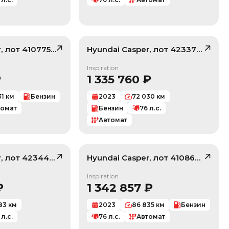
r
, лот
41077505
Hyundai
Casper
, лот
42337872
/ 10
/ 10
Inspiration
₽
1 335 760
₽
31
км
Бензин
2023
72 030
км
томат
Бензин
76
л.с.
Автомат
r
, лот
42344130
Hyundai
Casper
, лот
41086736
/ 10
/ 10
Inspiration
₽
1 342 857
₽
83
км
2023
86 835
км
Бензин
л.с.
76
л.с.
Автомат