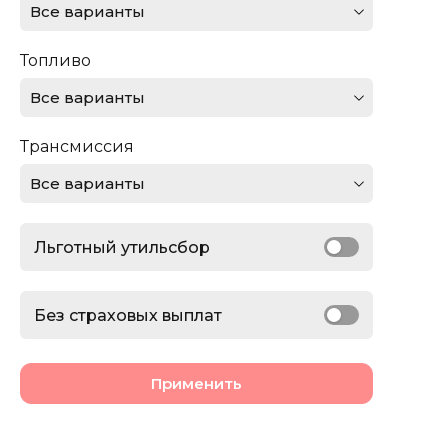
Все варианты
Ferrari
Топливо
Ford
Все варианты
GMC
Трансмиссия
Honda
Все варианты
Jaguar
Льготный утильсбор
Jeep
Lamborghini
Без страховых выплат
Land Rover
Применить
Lexus
Lincoln