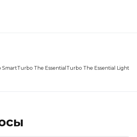
 Smart
Turbo The Essential
Turbo The Essential Light
росы