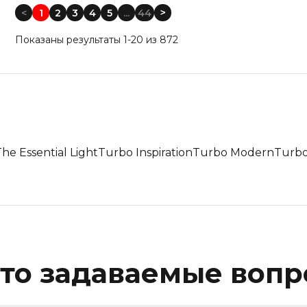
<
1
2
3
4
5
...
44
<
Год выпуска: Больше
Показаны результаты 1-20 из 872
Пробег: Меньше
Пробег: Больше
По дате: Новые
По дате: Старые
he Essential Light
Turbo Inspiration
Turbo Modern
Turbo
то задаваемые воп