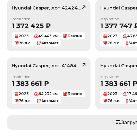
Hyundai
Casper
, лот
42424339
Hyundai
Caspe
/ 10
Inspiration
Inspiration
1 372 425
₽
1 377 747
2023
49 443
км
Бензин
2023
43 6
76
л.с.
Автомат
76
л.с.
Ав
Hyundai
Casper
, лот
41484266
Hyundai
Caspe
/ 10
Inspiration
Inspiration
1 383 661
₽
1 383 661
2023
64 232
км
Бензин
2023
17 4
76
л.с.
Автомат
76
л.с.
Ав
По умолчанию
Цена: Дешевле
Загру
Цена: Дороже
Год выпуска: Меньше