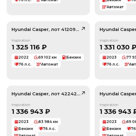
Автомат
Hyundai
Casper
, лот
41209265
Hyundai
Caspe
/ 10
Inspiration
Inspiration
1 325 116
₽
1 331 030
2022
69 102
км
Бензин
2023
77 9
76
л.с.
Автомат
76
л.с.
Ав
Hyundai
Casper
, лот
42242980
Hyundai
Caspe
/ 10
Inspiration
Inspiration
1 336 943
₽
1 336 943
2023
83 984
км
2023
69 0
Бензин
76
л.с.
Бензин
76
Автомат
Автомат