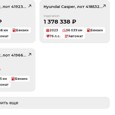
r
, лот
41923715
Hyundai
Casper
, лот
41853295
/ 10
/ 10
Inspiration
₽
1 378 338
₽
58
км
Бензин
2023
56 039
км
Бензин
томат
76
л.с.
Автомат
r
, лот
41966453
/ 10
₽
65
км
Бензин
томат
зить еще