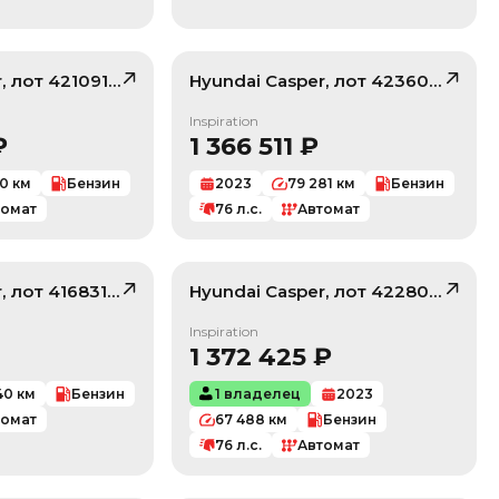
r
, лот
42109114
Hyundai
Casper
, лот
42360647
/ 10
/ 10
Inspiration
₽
1 366 511
₽
10
км
Бензин
2023
79 281
км
Бензин
томат
76
л.с.
Автомат
r
, лот
41683163
Hyundai
Casper
, лот
42280221
/ 10
/ 10
Inspiration
1 372 425
₽
40
км
Бензин
1 владелец
2023
томат
67 488
км
Бензин
76
л.с.
Автомат